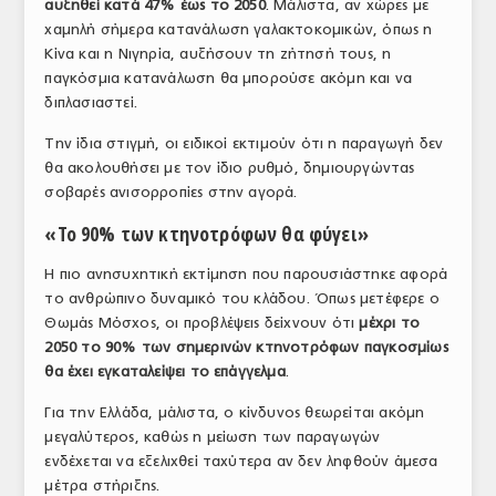
αυξηθεί κατά 47% έως το 2050
. Μάλιστα, αν χώρες με
ΤΟ ΠΕΡΙΟΔΙΚΟ
χαμηλή σήμερα κατανάλωση γαλακτοκομικών, όπως η
Κίνα και η Νιγηρία, αυξήσουν τη ζήτησή τους, η
Profile
παγκόσμια κατανάλωση θα μπορούσε ακόμη και να
διπλασιαστεί.
ΑΡΧΕΙΟ ΤΕΥΧΩΝ
Την ίδια στιγμή, οι ειδικοί εκτιμούν ότι η παραγωγή δεν
ΣΥΝΕΔΡΙΟ ΚΡΕΑΤΟΣ
θα ακολουθήσει με τον ίδιο ρυθμό, δημιουργώντας
σοβαρές ανισορροπίες στην αγορά.
«Το 90% των κτηνοτρόφων θα φύγει»
Η πιο ανησυχητική εκτίμηση που παρουσιάστηκε αφορά
το ανθρώπινο δυναμικό του κλάδου. Όπως μετέφερε ο
Θωμάς Μόσχος, οι προβλέψεις δείχνουν ότι
μέχρι το
2050 το 90% των σημερινών κτηνοτρόφων παγκοσμίως
θα έχει εγκαταλείψει το επάγγελμα
.
Για την Ελλάδα, μάλιστα, ο κίνδυνος θεωρείται ακόμη
μεγαλύτερος, καθώς η μείωση των παραγωγών
ενδέχεται να εξελιχθεί ταχύτερα αν δεν ληφθούν άμεσα
μέτρα στήριξης.