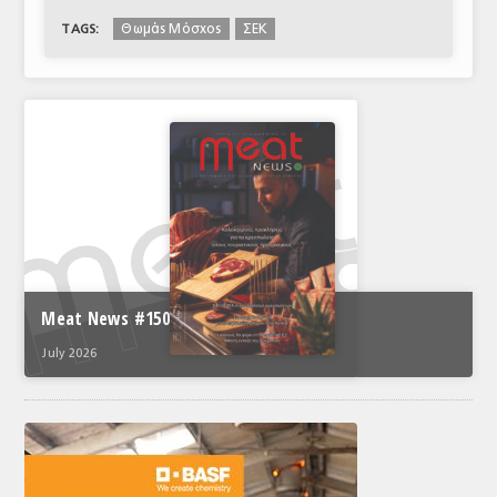
Θωμάς Μόσχος
ΣΕΚ
TAGS:
Meat News #150
July 2026