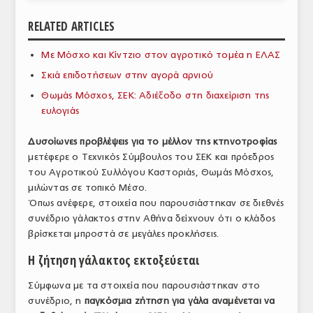
ΑΝΑΛΥΣΕΙΣ
RELATED ARTICLES
ΕΜΠΟΡΙΚΟΣ ΚΑΤΑΛΟΓΟΣ
Mε Μόσχο και Κίντζιο στον αγροτικό τομέα η ΕΛΑΣ
Σκιά επιδοτήσεων στην αγορά αρνιού
ΠΑΡΑΓΩΓΗ & ΕΜΠΟΡΙΑ
Θωμάς Μόσχος, ΣΕΚ: Αδιέξοδο στη διαχείριση της
ΣΦΑΓΕΙΑ
ευλογιάς
ΠΡΩΤΕΣ ΥΛΕΣ
Δυσοίωνες προβλέψεις για το μέλλον της κτηνοτροφίας
μετέφερε ο Τεχνικός Σύμβουλος του ΣΕΚ και πρόεδρος
ΕΞΟΠΛΙΣΜΟΣ
του Αγροτικού Συλλόγου Καστοριάς, Θωμάς Μόσχος,
μιλώντας σε τοπικό Μέσο.
ΥΠΗΡΕΣΙΕΣ
Όπως ανέφερε, στοιχεία που παρουσιάστηκαν σε διεθνές
ΕΜΠΟΡΙΚΟΙ ΑΝΤΙΠΡΟΣΩΠΟΙ
συνέδριο γάλακτος στην Αθήνα δείχνουν ότι ο κλάδος
βρίσκεται μπροστά σε μεγάλες προκλήσεις.
ΝΟΜΟΘΕΣΙΑ
Η ζήτηση γάλακτος εκτοξεύεται
ΕΛΛΗΝΙΚΗ ΝΟΜΟΘΕΣΙΑ
Σύμφωνα με τα στοιχεία που παρουσιάστηκαν στο
ΕΥΡΩΠΑΪΚΗ ΝΟΜΟΘΕΣΙΑ
συνέδριο, η
παγκόσμια ζήτηση για γάλα αναμένεται να