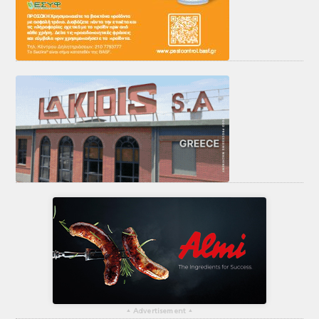
▴
Advertisement
▴