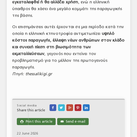
εγκαταλειφθεί ή θα αλλάξει χρήση
, ενώ η ελληνική
ύπαιθρος θα χάσει ένα μεγάλο κομμάτι της παραγωγικής
της βάσης.
Οι επισημάνσεις αυτές έρχονται σε μια περίοδο κατά την
οποία η ελληνική κτηνοτροφία αντιμετωπίζει
υψηλό
κόστος παραγωγής, έλλειψη νέων ανθρώπων στον κλάδο
και συνεχή πίεση στη βιωσιμότητα των
εκμεταλλεύσεων
, γεγονός που εντείνει τον
προβληματισμό για το μέλλον της πρωτογενούς
παραγωγής.
Πηγή: thessalikigi.gr
Social media





Share this article
Print this article
Send e-mail

✉
22 June 2026