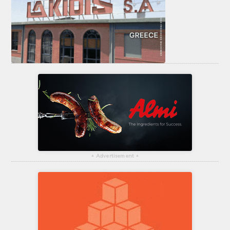
▴
Advertisement
▴