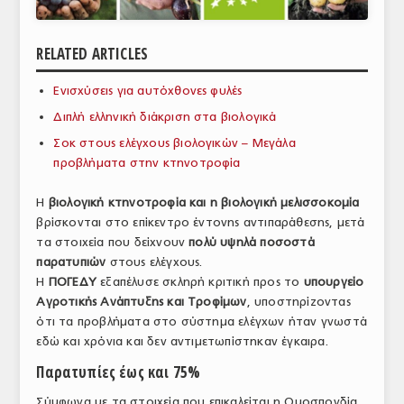
ΑΝΑΛΥΣΕΙΣ
RELATED ARTICLES
ΕΜΠΟΡΙΚΟΣ ΚΑΤΑΛΟΓΟΣ
Ενισχύσεις για αυτόχθονες φυλές
ΠΑΡΑΓΩΓΗ & ΕΜΠΟΡΙΑ
Διπλή ελληνική διάκριση στα βιολογικά
ΣΦΑΓΕΙΑ
Σοκ στους ελέγχους βιολογικών – Μεγάλα
προβλήματα στην κτηνοτροφία
ΠΡΩΤΕΣ ΥΛΕΣ
Η
βιολογική κτηνοτροφία και η βιολογική μελισσοκομία
ΕΞΟΠΛΙΣΜΟΣ
βρίσκονται στο επίκεντρο έντονης αντιπαράθεσης, μετά
τα στοιχεία που δείχνουν
πολύ υψηλά ποσοστά
ΥΠΗΡΕΣΙΕΣ
παρατυπιών
στους ελέγχους.
ΕΜΠΟΡΙΚΟΙ ΑΝΤΙΠΡΟΣΩΠΟΙ
Η
ΠΟΓΕΔΥ
εξαπέλυσε σκληρή κριτική προς το
υπουργείο
Αγροτικής Ανάπτυξης και Τροφίμων
, υποστηρίζοντας
ΝΟΜΟΘΕΣΙΑ
ότι τα προβλήματα στο σύστημα ελέγχων ήταν γνωστά
εδώ και χρόνια και δεν αντιμετωπίστηκαν έγκαιρα.
ΕΛΛΗΝΙΚΗ ΝΟΜΟΘΕΣΙΑ
Παρατυπίες έως και 75%
ΕΥΡΩΠΑΪΚΗ ΝΟΜΟΘΕΣΙΑ
Σύμφωνα με τα στοιχεία που επικαλείται η Ομοσπονδία,