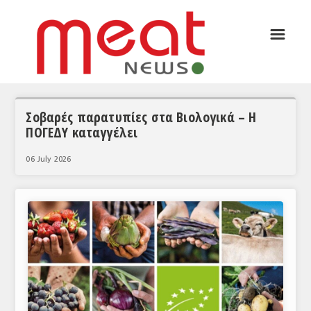
☰
ΑΡΘΡΟΓΡΑΦΙΑ
ΕΛΛΑΔΑ
ΕΙΔΗΣΕΙΣ
Σοβαρές παρατυπίες στα Βιολογικά – Η
ΠΟΓΕΔΥ καταγγέλει
ΣΥΝΕΝΤΕΥΞΕΙΣ
06 July 2026
ΘΕΜΑΤΑ
ΑΝΑΛΥΣΕΙΣ
ΚΟΣΜΟΣ
ΕΙΔΗΣΕΙΣ
ΕΥΡΩΠΑΪΚΕΣ ΑΠΟΦΑΣΕΙΣ
ΘΕΜΑΤΑ