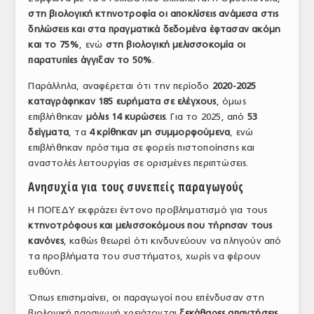
στη βιολογική κτηνοτροφία οι αποκλίσεις ανάμεσα στις
ΤΟ ΠΕΡΙΟΔΙΚΟ
δηλώσεις και στα πραγματικά δεδομένα έφτασαν ακόμη
Profile
και το 75%
, ενώ
στη βιολογική μελισσοκομία οι
παρατυπίες άγγιξαν το 50%
.
ΑΡΧΕΙΟ ΤΕΥΧΩΝ
Παράλληλα, αναφέρεται ότι την περίοδο
2020-2025
ΣΥΝΕΔΡΙΟ ΚΡΕΑΤΟΣ
καταγράφηκαν 185 ευρήματα σε ελέγχους
, όμως
επιβλήθηκαν
μόλις 14 κυρώσεις
. Για το 2025, από
53
δείγματα
, τα
4 κρίθηκαν μη συμμορφούμενα
, ενώ
επιβλήθηκαν πρόστιμα σε φορείς πιστοποίησης και
αναστολές λειτουργίας σε ορισμένες περιπτώσεις.
Ανησυχία για τους συνεπείς παραγωγούς
Η ΠΟΓΕΔΥ εκφράζει έντονο προβληματισμό για τους
κτηνοτρόφους και μελισσοκόμους που τήρησαν τους
κανόνες
, καθώς θεωρεί ότι κινδυνεύουν να πληγούν από
τα προβλήματα του συστήματος, χωρίς να φέρουν
ευθύνη.
Όπως επισημαίνει, οι παραγωγοί που επένδυσαν στη
βιολογική παραγωγή χρειάζονται
ξεκάθαρες απαντήσεις