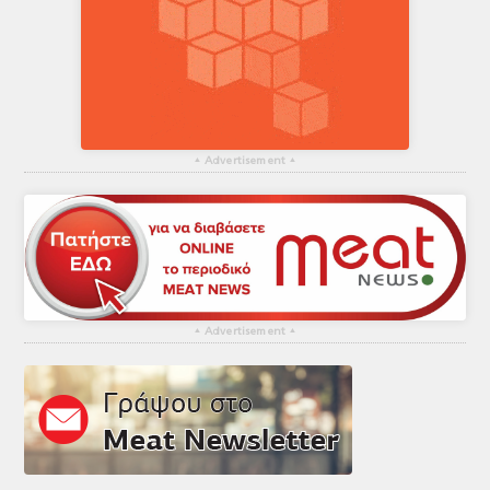
▴
Advertisement
▴
▴
Advertisement
▴