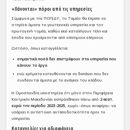
ΤΟ ΠΕΡΙΟΔΙΚΟ
«Χάνονται» πόροι από τις υπηρεσίες
Profile
Σύμφωνα με την ΠΟΓΕΔΥ, το Ταμείο θα έπρεπε να
στηρίζει άμεσα τις γεωτεχνικές υπηρεσίες και τον
ΑΡΧΕΙΟ ΤΕΥΧΩΝ
πρωτογενή τομέα, καθώς εκεί καταλήγουν τέλη και
έσοδα που προέρχονται από επίσημους ελέγχους.
ΣΥΝΕΔΡΙΟ ΚΡΕΑΤΟΣ
Ωστόσο, όπως καταγγέλλεται:
σημαντικά ποσά δεν επιστρέφουν στις υπηρεσίες που
κάνουν το έργο
ενώ χρήματα κατευθύνονται σε δαπάνες που δεν
συνδέονται άμεσα με τις ανάγκες του κλάδου.
Η Ομοσπονδία υποστηρίζει ότι μόνο στην Περιφέρεια
Κεντρικής Μακεδονίας εισπράχθηκαν πάνω από
2 εκατ.
ευρώ την περίοδο 2023-2025
, χωρίς –όπως αναφέρει– να
υπάρχει η αντίστοιχη ανταποδοτικότητα προς τις
υπηρεσίες.
Καταγγελίες για αδιαφάνεια