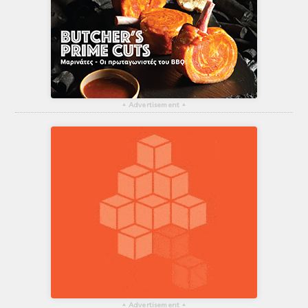
▴
Advertisement
▴
▴
Advertisement
▴