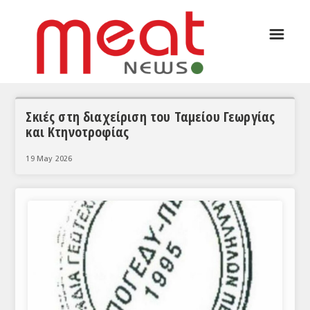
☰
ΑΡΘΡΟΓΡΑΦΙΑ
ΕΛΛΑΔΑ
ΕΙΔΗΣΕΙΣ
Σκιές στη διαχείριση του Ταμείου Γεωργίας
και Κτηνοτροφίας
ΣΥΝΕΝΤΕΥΞΕΙΣ
19 May 2026
ΘΕΜΑΤΑ
ΑΝΑΛΥΣΕΙΣ
ΚΟΣΜΟΣ
ΕΙΔΗΣΕΙΣ
ΕΥΡΩΠΑΪΚΕΣ ΑΠΟΦΑΣΕΙΣ
ΘΕΜΑΤΑ