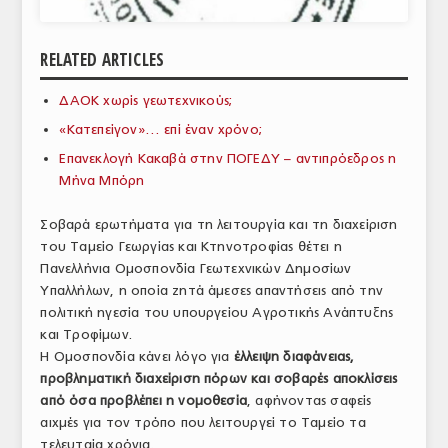
ΑΝΑΛΥΣΕΙΣ
RELATED ARTICLES
ΕΜΠΟΡΙΚΟΣ ΚΑΤΑΛΟΓΟΣ
ΔΑΟΚ χωρίς γεωτεχνικούς;
ΠΑΡΑΓΩΓΗ & ΕΜΠΟΡΙΑ
«Κατεπείγον»… επί έναν χρόνο;
ΣΦΑΓΕΙΑ
Επανεκλογή Κακαβά στην ΠΟΓΕΔΥ – αντιπρόεδρος η
Μήνα Μπόρη
ΠΡΩΤΕΣ ΥΛΕΣ
Σοβαρά ερωτήματα για τη λειτουργία και τη διαχείριση
ΕΞΟΠΛΙΣΜΟΣ
του Ταμείο Γεωργίας και Κτηνοτροφίας θέτει η
Πανελλήνια Ομοσπονδία Γεωτεχνικών Δημοσίων
ΥΠΗΡΕΣΙΕΣ
Υπαλλήλων, η οποία ζητά άμεσες απαντήσεις από την
ΕΜΠΟΡΙΚΟΙ ΑΝΤΙΠΡΟΣΩΠΟΙ
πολιτική ηγεσία του υπουργείου Αγροτικής Ανάπτυξης
και Τροφίμων.
ΝΟΜΟΘΕΣΙΑ
Η Ομοσπονδία κάνει λόγο για
έλλειψη διαφάνειας,
προβληματική διαχείριση πόρων και σοβαρές αποκλίσεις
ΕΛΛΗΝΙΚΗ ΝΟΜΟΘΕΣΙΑ
από όσα προβλέπει η νομοθεσία
, αφήνοντας σαφείς
αιχμές για τον τρόπο που λειτουργεί το Ταμείο τα
ΕΥΡΩΠΑΪΚΗ ΝΟΜΟΘΕΣΙΑ
τελευταία χρόνια.