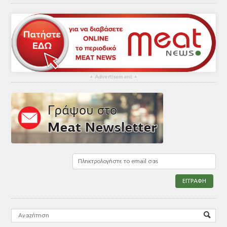
▴
Advertisement
▴