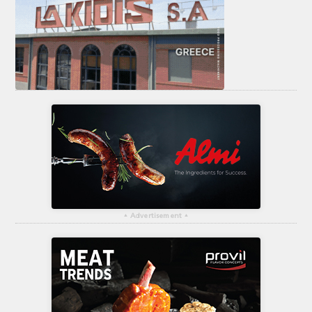
▴
Advertisement
▴