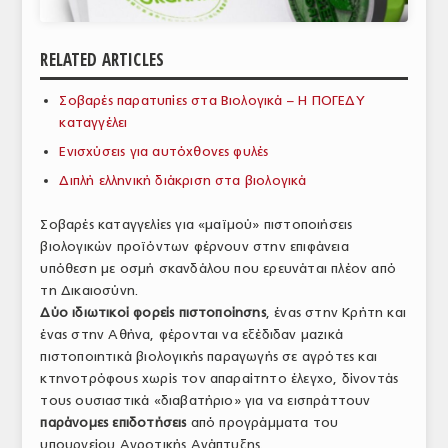
ΑΝΑΛΥΣΕΙΣ
RELATED ARTICLES
ΕΜΠΟΡΙΚΟΣ ΚΑΤΑΛΟΓΟΣ
Σοβαρές παρατυπίες στα Βιολογικά – Η ΠΟΓΕΔΥ
ΠΑΡΑΓΩΓΗ & ΕΜΠΟΡΙΑ
καταγγέλει
ΣΦΑΓΕΙΑ
Ενισχύσεις για αυτόχθονες φυλές
Διπλή ελληνική διάκριση στα βιολογικά
ΠΡΩΤΕΣ ΥΛΕΣ
Σοβαρές καταγγελίες για «μαϊμού» πιστοποιήσεις
ΕΞΟΠΛΙΣΜΟΣ
βιολογικών προϊόντων φέρνουν στην επιφάνεια
υπόθεση με οσμή σκανδάλου που ερευνάται πλέον από
ΥΠΗΡΕΣΙΕΣ
τη Δικαιοσύνη.
ΕΜΠΟΡΙΚΟΙ ΑΝΤΙΠΡΟΣΩΠΟΙ
Δύο ιδιωτικοί φορείς πιστοποίησης
, ένας στην Κρήτη και
ένας στην Αθήνα, φέρονται να εξέδιδαν μαζικά
ΝΟΜΟΘΕΣΙΑ
πιστοποιητικά βιολογικής παραγωγής σε αγρότες και
κτηνοτρόφους χωρίς τον απαραίτητο έλεγχο, δίνοντάς
ΕΛΛΗΝΙΚΗ ΝΟΜΟΘΕΣΙΑ
τους ουσιαστικά «διαβατήριο» για να εισπράττουν
παράνομες επιδοτήσεις
από προγράμματα του
ΕΥΡΩΠΑΪΚΗ ΝΟΜΟΘΕΣΙΑ
υπουργείου Αγροτικής Ανάπτυξης.