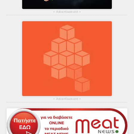
▴
Advertisement
▴
▴
Advertisement
▴