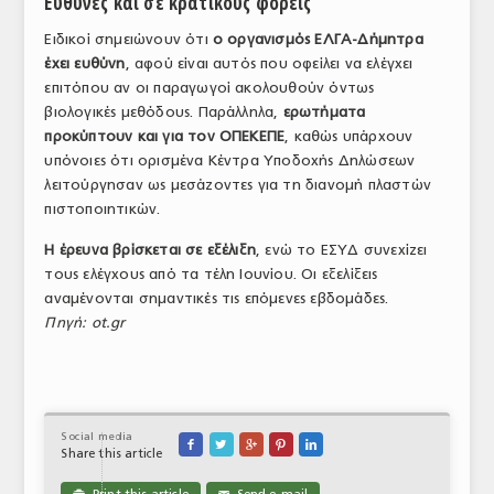
Ευθύνες και σε κρατικούς φορείς
Ειδικοί σημειώνουν ότι
ο οργανισμός ΕΛΓΑ-Δήμητρα
έχει ευθύνη
, αφού είναι αυτός που οφείλει να ελέγχει
επιτόπου αν οι παραγωγοί ακολουθούν όντως
βιολογικές μεθόδους. Παράλληλα,
ερωτήματα
προκύπτουν και για τον ΟΠΕΚΕΠΕ
, καθώς υπάρχουν
υπόνοιες ότι ορισμένα Κέντρα Υποδοχής Δηλώσεων
λειτούργησαν ως μεσάζοντες για τη διανομή πλαστών
πιστοποιητικών.
Η έρευνα βρίσκεται σε εξέλιξη
, ενώ το ΕΣΥΔ συνεχίζει
τους ελέγχους από τα τέλη Ιουνίου. Οι εξελίξεις
αναμένονται σημαντικές τις επόμενες εβδομάδες.
Πηγή: ot.gr
Social media





Share this article