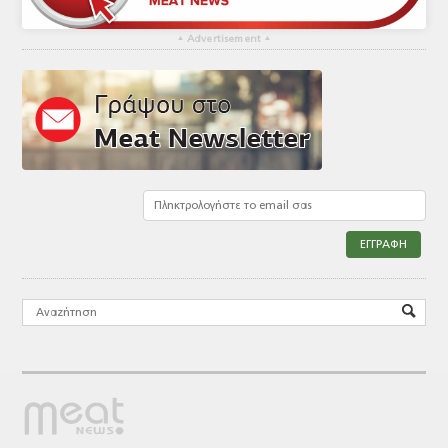
▴
Advertisement
▴