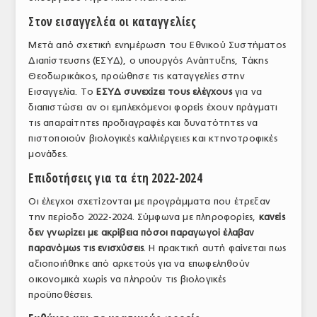
ΤΟ ΠΕΡΙΟΔΙΚΟ
Στον εισαγγελέα οι καταγγελίες
Profile
Μετά από σχετική ενημέρωση του Εθνικού Συστήματος
Διαπίστευσης (ΕΣΥΔ), ο υπουργός Ανάπτυξης, Τάκης
ΑΡΧΕΙΟ ΤΕΥΧΩΝ
Θεοδωρικάκος, προώθησε τις καταγγελίες στην
Εισαγγελία. Το
ΕΣΥΔ συνεχίζει τους ελέγχους
για να
ΣΥΝΕΔΡΙΟ ΚΡΕΑΤΟΣ
διαπιστώσει αν οι εμπλεκόμενοι φορείς έχουν πράγματι
τις απαραίτητες προδιαγραφές και δυνατότητες να
πιστοποιούν βιολογικές καλλιέργειες και κτηνοτροφικές
μονάδες.
Επιδοτήσεις για τα έτη 2022-2024
Οι έλεγχοι σχετίζονται με προγράμματα που έτρεξαν
την περίοδο 2022-2024. Σύμφωνα με πληροφορίες,
κανείς
δεν γνωρίζει με ακρίβεια πόσοι παραγωγοί έλαβαν
παρανόμως τις ενισχύσεις
. Η πρακτική αυτή φαίνεται πως
αξιοποιήθηκε από αρκετούς για να επωφεληθούν
οικονομικά χωρίς να πληρούν τις βιολογικές
προϋποθέσεις.