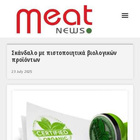
☰
ΑΡΘΡΟΓΡΑΦΙΑ
ΕΛΛΑΔΑ
ΕΙΔΗΣΕΙΣ
Σκάνδαλο με πιστοποιητικά βιολογικών
προϊόντων
ΣΥΝΕΝΤΕΥΞΕΙΣ
23 July 2025
ΘΕΜΑΤΑ
ΑΝΑΛΥΣΕΙΣ
ΚΟΣΜΟΣ
ΕΙΔΗΣΕΙΣ
ΕΥΡΩΠΑΪΚΕΣ ΑΠΟΦΑΣΕΙΣ
ΘΕΜΑΤΑ