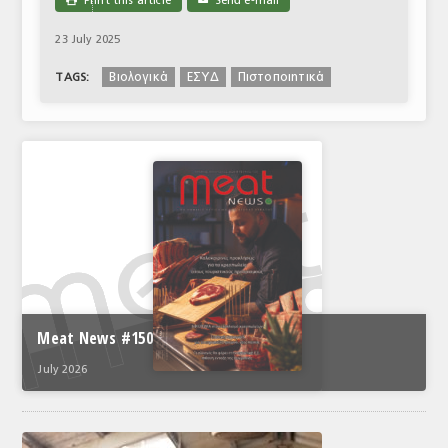
Print this article
Send e-mail

✉
23 July 2025
Βιολογικά
ΕΣΥΔ
Πιστοποιητικά
TAGS:
Meat News #150
July 2026