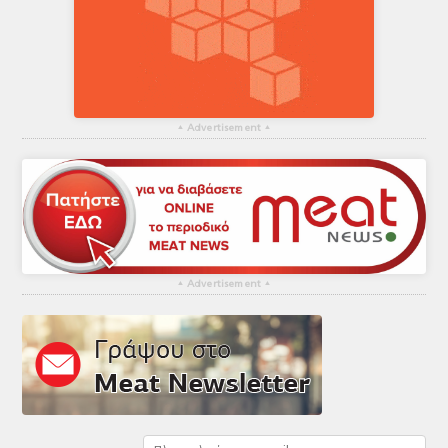
▴
Advertisement
▴
▴
Advertisement
▴