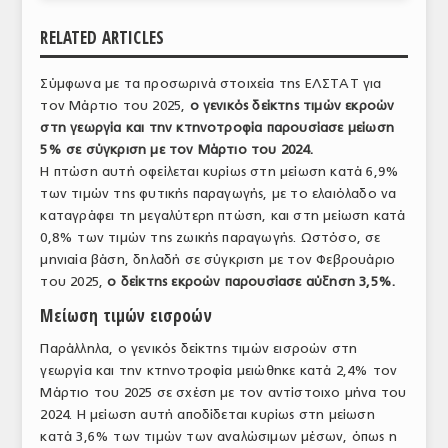
ΑΝΑΛΥΣΕΙΣ
RELATED ARTICLES
ΕΜΠΟΡΙΚΟΣ ΚΑΤΑΛΟΓΟΣ
Σύμφωνα με τα προσωρινά στοιχεία της ΕΛΣΤΑΤ για
τον Μάρτιο του 2025,
ο γενικός δείκτης τιμών εκροών
ΠΑΡΑΓΩΓΗ & ΕΜΠΟΡΙΑ
στη γεωργία και την κτηνοτροφία παρουσίασε μείωση
ΣΦΑΓΕΙΑ
5% σε σύγκριση με τον Μάρτιο του 2024.
Η πτώση αυτή οφείλεται κυρίως στη μείωση κατά 6,9%
ΠΡΩΤΕΣ ΥΛΕΣ
των τιμών της φυτικής παραγωγής, με το ελαιόλαδο να
καταγράφει τη μεγαλύτερη πτώση, και στη μείωση κατά
ΕΞΟΠΛΙΣΜΟΣ
0,8% των τιμών της ζωικής παραγωγής. Ωστόσο, σε
μηνιαία βάση, δηλαδή σε σύγκριση με τον Φεβρουάριο
ΥΠΗΡΕΣΙΕΣ
του 2025,
ο δείκτης εκροών παρουσίασε αύξηση 3,5%.
ΕΜΠΟΡΙΚΟΙ ΑΝΤΙΠΡΟΣΩΠΟΙ
Μείωση τιμών εισροών
Παράλληλα, ο γενικός δείκτης τιμών εισροών στη
ΝΟΜΟΘΕΣΙΑ
γεωργία και την κτηνοτροφία μειώθηκε κατά 2,4% τον
ΕΛΛΗΝΙΚΗ ΝΟΜΟΘΕΣΙΑ
Μάρτιο του 2025 σε σχέση με τον αντίστοιχο μήνα του
2024. Η μείωση αυτή αποδίδεται κυρίως στη μείωση
ΕΥΡΩΠΑΪΚΗ ΝΟΜΟΘΕΣΙΑ
κατά 3,6% των τιμών των αναλώσιμων μέσων, όπως η