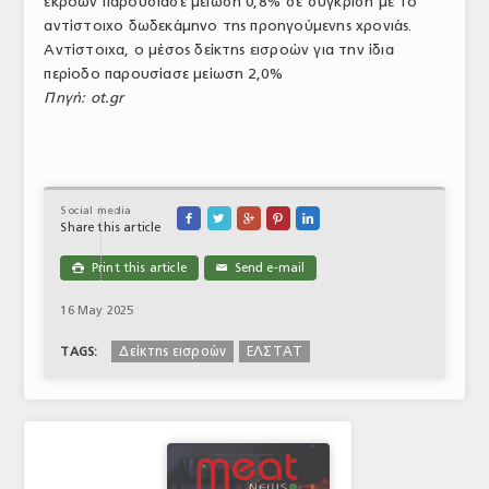
εκροών παρουσίασε μείωση 0,8% σε σύγκριση με το
αντίστοιχο δωδεκάμηνο της προηγούμενης χρονιάς.
Αντίστοιχα, ο μέσος δείκτης εισροών για την ίδια
περίοδο παρουσίασε μείωση 2,0%
Πηγή: ot.gr
Social media





Share this article
Print this article
Send e-mail

✉
16 May 2025
Δείκτης εισροών
ΕΛΣΤΑΤ
TAGS: