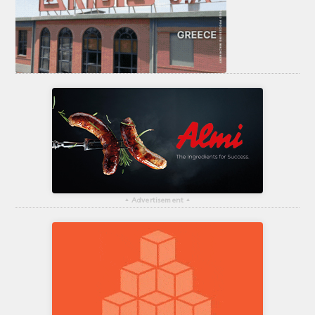
▴
Advertisement
▴