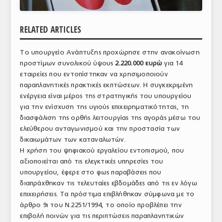
ΑΝΑΛΥΣΕΙΣ
RELATED ARTICLES
ΕΜΠΟΡΙΚΟΣ ΚΑΤΑΛΟΓΟΣ
Το υπουργείο Ανάπτυξης προχώρησε στην ανακοίνωση
ΠΑΡΑΓΩΓΗ & ΕΜΠΟΡΙΑ
προστίμων συνολικού ύψους
2.220.000 ευρώ
για 14
ΣΦΑΓΕΙΑ
εταιρείες που εντοπίστηκαν να χρησιμοποιούν
παραπλανητικές πρακτικές εκπτώσεων. Η συγκεκριμένη
ΠΡΩΤΕΣ ΥΛΕΣ
ενέργεια είναι μέρος της στρατηγικής του υπουργείου
για την ενίσχυση της υγιούς επιχειρηματικότητας, τη
ΕΞΟΠΛΙΣΜΟΣ
διασφάλιση της ορθής λειτουργίας της αγοράς μέσω του
ελεύθερου ανταγωνισμού και την προστασία των
ΥΠΗΡΕΣΙΕΣ
δικαιωμάτων των καταναλωτών.
Η χρήση του ψηφιακού εργαλείου εντοπισμού, που
ΕΜΠΟΡΙΚΟΙ ΑΝΤΙΠΡΟΣΩΠΟΙ
αξιοποιείται από τις ελεγκτικές υπηρεσίες του
υπουργείου, έφερε στο φως παραβάσεις που
ΝΟΜΟΘΕΣΙΑ
διαπράχθηκαν τις τελευταίες εβδομάδες από τις εν λόγω
ΕΛΛΗΝΙΚΗ ΝΟΜΟΘΕΣΙΑ
επιχειρήσεις. Τα πρόστιμα επιβλήθηκαν σύμφωνα με το
άρθρο 9ι του Ν.2251/1994, το οποίο προβλέπει την
ΕΥΡΩΠΑΪΚΗ ΝΟΜΟΘΕΣΙΑ
επιβολή ποινών για τις περιπτώσεις παραπλανητικών