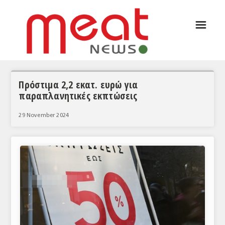
☰
ΑΡΘΡΟΓΡΑΦΙΑ
ΕΛΛΑΔΑ
ΕΙΔΗΣΕΙΣ
Πρόστιμα 2,2 εκατ. ευρώ για
παραπλανητικές εκπτώσεις
ΣΥΝΕΝΤΕΥΞΕΙΣ
29 November 2024
ΘΕΜΑΤΑ
ΑΝΑΛΥΣΕΙΣ
ΚΟΣΜΟΣ
ΕΙΔΗΣΕΙΣ
ΕΥΡΩΠΑΪΚΕΣ ΑΠΟΦΑΣΕΙΣ
ΘΕΜΑΤΑ