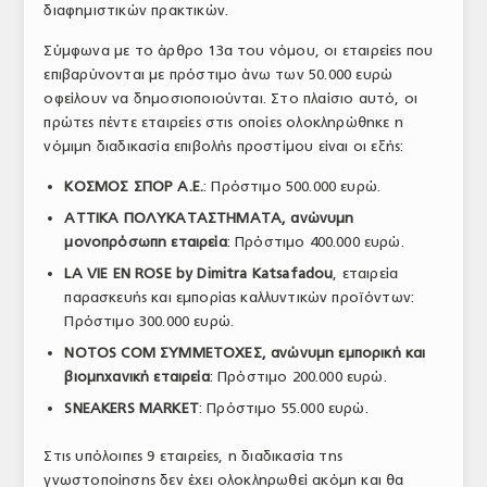
διαφημιστικών πρακτικών.
ΤΟ ΠΕΡΙΟΔΙΚΟ
Σύμφωνα με το άρθρο 13α του νόμου, οι εταιρείες που
Profile
επιβαρύνονται με πρόστιμο άνω των 50.000 ευρώ
οφείλουν να δημοσιοποιούνται. Στο πλαίσιο αυτό, οι
ΑΡΧΕΙΟ ΤΕΥΧΩΝ
πρώτες πέντε εταιρείες στις οποίες ολοκληρώθηκε η
νόμιμη διαδικασία επιβολής προστίμου είναι οι εξής:
ΣΥΝΕΔΡΙΟ ΚΡΕΑΤΟΣ
ΚΟΣΜΟΣ ΣΠΟΡ Α.Ε.
: Πρόστιμο 500.000 ευρώ.
ΑΤΤΙΚΑ ΠΟΛΥΚΑΤΑΣΤΗΜΑΤΑ, ανώνυμη
μονοπρόσωπη εταιρεία
: Πρόστιμο 400.000 ευρώ.
LA VIE EN ROSE by Dimitra Katsafadou
, εταιρεία
παρασκευής και εμπορίας καλλυντικών προϊόντων:
Πρόστιμο 300.000 ευρώ.
NOTOS COM ΣΥΜΜΕΤΟΧΕΣ, ανώνυμη εμπορική και
βιομηχανική εταιρεία
: Πρόστιμο 200.000 ευρώ.
SNEAKERS MARKET
: Πρόστιμο 55.000 ευρώ.
Στις υπόλοιπες 9 εταιρείες, η διαδικασία της
γνωστοποίησης δεν έχει ολοκληρωθεί ακόμη και θα