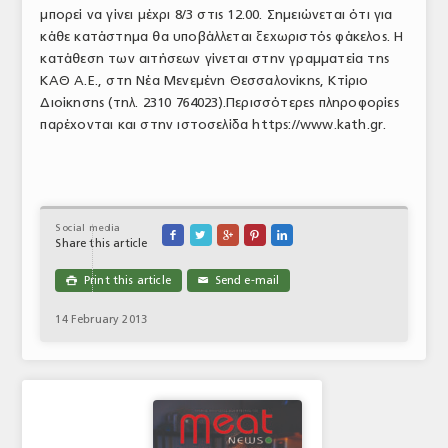
μπορεί να γίνει μέχρι 8/3 στις 12.00. Σημειώνεται ότι για
ΑΝΑΛΥΣΕΙΣ
κάθε κατάστημα θα υποβάλλεται ξεχωριστός φάκελος. Η
κατάθεση των αιτήσεων γίνεται στην γραμματεία της
ΕΜΠΟΡΙΚΟΣ ΚΑΤΑΛΟΓΟΣ
ΚΑΘ Α.Ε., στη Νέα Μενεμένη Θεσσαλονίκης, Κτίριο
Διοίκησης (τηλ. 2310 764023).Περισσότερες πληροφορίες
ΠΑΡΑΓΩΓΗ & ΕΜΠΟΡΙΑ
παρέχονται και στην ιστοσελίδα https://www.kath.gr.
ΣΦΑΓΕΙΑ
ΠΡΩΤΕΣ ΥΛΕΣ
ΕΞΟΠΛΙΣΜΟΣ
Social media





Share this article
ΥΠΗΡΕΣΙΕΣ
Print this article
Send e-mail

✉
ΕΜΠΟΡΙΚΟΙ ΑΝΤΙΠΡΟΣΩΠΟΙ
14 February 2013
ΝΟΜΟΘΕΣΙΑ
ΕΛΛΗΝΙΚΗ ΝΟΜΟΘΕΣΙΑ
ΕΥΡΩΠΑΪΚΗ ΝΟΜΟΘΕΣΙΑ