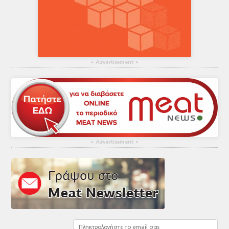
▴
Advertisement
▴
▴
Advertisement
▴