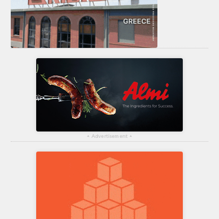
▴
Advertisement
▴