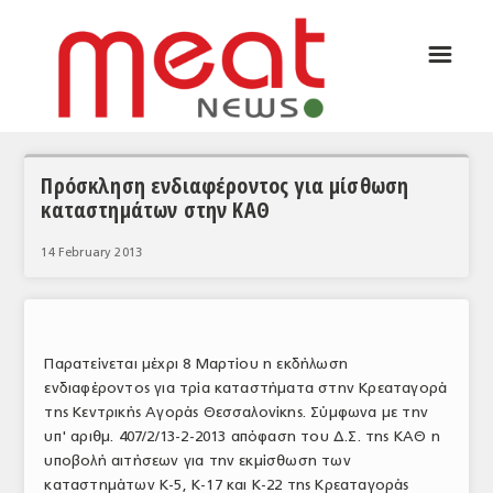
☰
ΑΡΘΡΟΓΡΑΦΙΑ
ΕΛΛΑΔΑ
ΕΙΔΗΣΕΙΣ
Πρόσκληση ενδιαφέροντος για μίσθωση
καταστημάτων στην ΚΑΘ
ΣΥΝΕΝΤΕΥΞΕΙΣ
14 February 2013
ΘΕΜΑΤΑ
ΑΝΑΛΥΣΕΙΣ
ΚΟΣΜΟΣ
Παρατείνεται μέχρι 8 Μαρτίου η εκδήλωση
ενδιαφέροντος για τρία καταστήματα στην Κρεαταγορά
ΕΙΔΗΣΕΙΣ
της Κεντρικής Αγοράς Θεσσαλονίκης. Σύμφωνα με την
υπ' αριθμ. 407/2/13-2-2013 απόφαση του Δ.Σ. της ΚΑΘ η
ΕΥΡΩΠΑΪΚΕΣ ΑΠΟΦΑΣΕΙΣ
υποβολή αιτήσεων για την εκμίσθωση των
ΘΕΜΑΤΑ
καταστημάτων Κ-5, Κ-17 και Κ-22 της Κρεαταγοράς