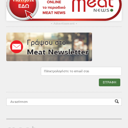
▴
Advertisement
▴