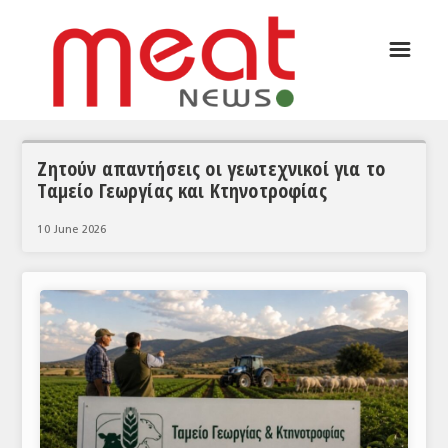
☰
ΑΡΘΡΟΓΡΑΦΙΑ
ΕΛΛΑΔΑ
ΕΙΔΗΣΕΙΣ
Ζητούν απαντήσεις οι γεωτεχνικοί για το
Ταμείο Γεωργίας και Κτηνοτροφίας
ΣΥΝΕΝΤΕΥΞΕΙΣ
10 June 2026
ΘΕΜΑΤΑ
ΑΝΑΛΥΣΕΙΣ
ΚΟΣΜΟΣ
ΕΙΔΗΣΕΙΣ
ΕΥΡΩΠΑΪΚΕΣ ΑΠΟΦΑΣΕΙΣ
ΘΕΜΑΤΑ