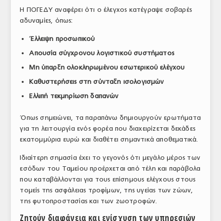
Η ΠΟΓΕΔΥ αναφέρει ότι ο έλεγχος κατέγραψε σοβαρές
ΤΟ ΠΕΡΙΟΔΙΚΟ
αδυναμίες, όπως:
Profile
Έλλειψη προσωπικού
ΑΡΧΕΙΟ ΤΕΥΧΩΝ
Απουσία σύγχρονου λογιστικού συστήματος
Μη ύπαρξη ολοκληρωμένου εσωτερικού ελέγχου
ΣΥΝΕΔΡΙΟ ΚΡΕΑΤΟΣ
Καθυστερήσεις στη σύνταξη ισολογισμών
Ελλιπή τεκμηρίωση δαπανών
Όπως σημειώνει, τα παραπάνω δημιουργούν ερωτήματα
για τη λειτουργία ενός φορέα που διαχειρίζεται δεκάδες
εκατομμύρια ευρώ και διαθέτει σημαντικά αποθεματικά.
Ιδιαίτερη σημασία έχει το γεγονός ότι μεγάλο μέρος των
εσόδων του Ταμείου προέρχεται από τέλη και παράβολα
που καταβάλλονται για τους επίσημους ελέγχους στους
τομείς της ασφάλειας τροφίμων, της υγείας των ζώων,
της φυτοπροστασίας και των ζωοτροφών.
Ζητούν διαφάνεια και ενίσχυση των υπηρεσιών