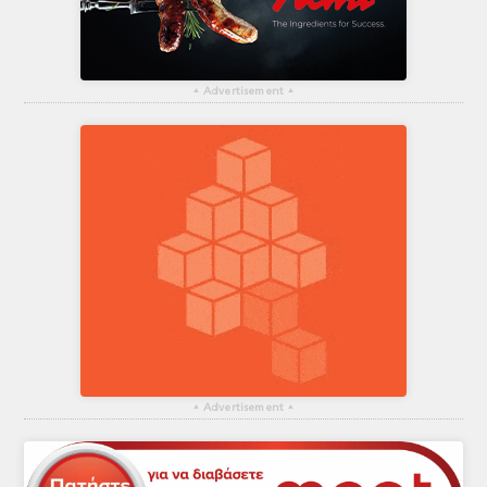
▴
Advertisement
▴
▴
Advertisement
▴