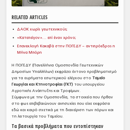
ΑΝΑΛΥΣΕΙΣ
RELATED ARTICLES
ΕΜΠΟΡΙΚΟΣ ΚΑΤΑΛΟΓΟΣ
ΔΑΟΚ χωρίς γεωτεχνικούς;
ΠΑΡΑΓΩΓΗ & ΕΜΠΟΡΙΑ
«Κατεπείγον»… επί έναν χρόνο;
ΣΦΑΓΕΙΑ
Επανεκλογή Κακαβά στην ΠΟΓΕΔΥ – αντιπρόεδρος η
Μήνα Μπόρη
ΠΡΩΤΕΣ ΥΛΕΣ
Η ΠΟΓΕΔΥ (Πανελλήνια Ομοσπονδία Γεωτεχνικών
ΕΞΟΠΛΙΣΜΟΣ
Δημοσίων Υπαλλήλων) εκφράζει έντονο προβληματισμό
για τα ευρήματα εσωτερικού ελέγχου στο
Ταμείο
ΥΠΗΡΕΣΙΕΣ
Γεωργίας και Κτηνοτροφίας (ΓΚΤ)
του υπουργείου
ΕΜΠΟΡΙΚΟΙ ΑΝΤΙΠΡΟΣΩΠΟΙ
Αγροτικής Ανάπτυξης και Τροφίμων.
Σύμφωνα με την Ομοσπονδία, τα στοιχεία που ήρθαν
ΝΟΜΟΘΕΣΙΑ
στο φως επιβεβαιώνουν ανησυχίες που είχε εκφράσει
εδώ και καιρό σχετικά με τη διαχείριση των πόρων και
ΕΛΛΗΝΙΚΗ ΝΟΜΟΘΕΣΙΑ
τη λειτουργία του Ταμείου.
ΕΥΡΩΠΑΪΚΗ ΝΟΜΟΘΕΣΙΑ
Τα βασικά προβλήματα που εντοπίστηκαν