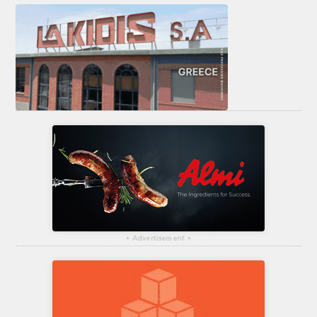
▴
Advertisement
▴