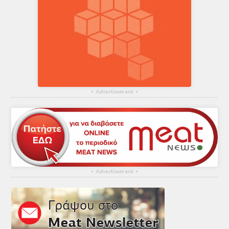
▴
Advertisement
▴
▴
Advertisement
▴