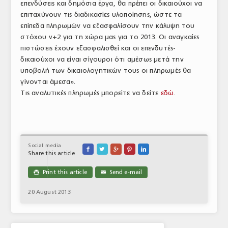
επενδύσεις και δημόσια έργα, θα πρέπει οι δικαιούχοι να
ΤΟ ΠΕΡΙΟΔΙΚΟ
επιταχύνουν τις διαδικασίες υλοποίησης, ώστε τα
επίπεδα πληρωμών να εξασφαλίσουν την κάλυψη του
Profile
στόχου ν+2 για τη χώρα μας για το 2013. Οι αναγκαίες
πιστώσεις έχουν εξασφαλισθεί και οι επενδυτές-
ΑΡΧΕΙΟ ΤΕΥΧΩΝ
δικαιούχοι να είναι σίγουροι ότι αμέσως μετά την
υποβολή των δικαιολογητικών τους οι πληρωμές θα
ΣΥΝΕΔΡΙΟ ΚΡΕΑΤΟΣ
γίνονται άμεσα».
Τις αναλυτικές πληρωμές μπορείτε να δείτε
εδώ
.
Social media





Share this article
Print this article
Send e-mail

✉
20 August 2013