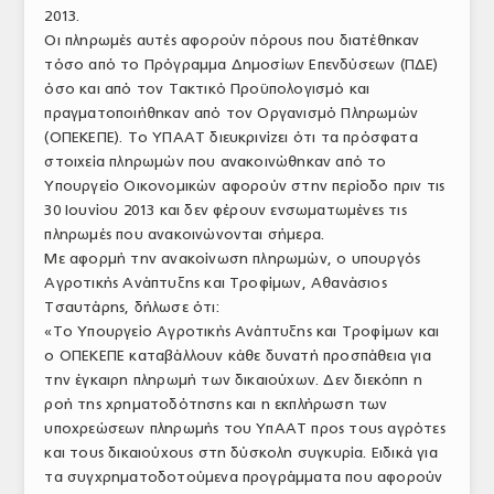
2013.
ΑΝΑΛΥΣΕΙΣ
Οι πληρωμές αυτές αφορούν πόρους που διατέθηκαν
τόσο από το Πρόγραμμα Δημοσίων Επενδύσεων (ΠΔΕ)
ΕΜΠΟΡΙΚΟΣ ΚΑΤΑΛΟΓΟΣ
όσο και από τον Τακτικό Προϋπολογισμό και
πραγματοποιήθηκαν από τον Οργανισμό Πληρωμών
ΠΑΡΑΓΩΓΗ & ΕΜΠΟΡΙΑ
(ΟΠΕΚΕΠΕ). Το ΥΠΑΑΤ διευκρινίζει ότι τα πρόσφατα
στοιχεία πληρωμών που ανακοινώθηκαν από το
ΣΦΑΓΕΙΑ
Υπουργείο Οικονομικών αφορούν στην περίοδο πριν τις
ΠΡΩΤΕΣ ΥΛΕΣ
30 Ιουνίου 2013 και δεν φέρουν ενσωματωμένες τις
πληρωμές που ανακοινώνονται σήμερα.
ΕΞΟΠΛΙΣΜΟΣ
Με αφορμή την ανακοίνωση πληρωμών, ο υπουργός
Αγροτικής Ανάπτυξης και Τροφίμων, Αθανάσιος
ΥΠΗΡΕΣΙΕΣ
Τσαυτάρης, δήλωσε ότι:
«Το Υπουργείο Αγροτικής Ανάπτυξης και Τροφίμων και
ΕΜΠΟΡΙΚΟΙ ΑΝΤΙΠΡΟΣΩΠΟΙ
ο ΟΠΕΚΕΠΕ καταβάλλουν κάθε δυνατή προσπάθεια για
την έγκαιρη πληρωμή των δικαιούχων. Δεν διεκόπη η
ΝΟΜΟΘΕΣΙΑ
ροή της χρηματοδότησης και η εκπλήρωση των
υποχρεώσεων πληρωμής του ΥπΑΑΤ προς τους αγρότες
ΕΛΛΗΝΙΚΗ ΝΟΜΟΘΕΣΙΑ
και τους δικαιούχους στη δύσκολη συγκυρία. Ειδικά για
ΕΥΡΩΠΑΪΚΗ ΝΟΜΟΘΕΣΙΑ
τα συγχρηματοδοτούμενα προγράμματα που αφορούν