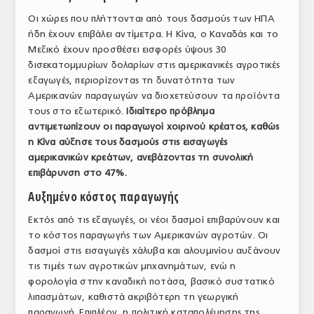
Οι χώρες που πλήττονται από τους δασμούς των ΗΠΑ
ήδη έχουν επιβάλει αντίμετρα. Η Κίνα, ο Καναδάς και το
Μεξικό έχουν προσθέσει εισφορές ύψους 30
δισεκατομμυρίων δολαρίων στις αμερικανικές αγροτικές
εξαγωγές, περιορίζοντας τη δυνατότητα των
Αμερικανών παραγωγών να διοχετεύσουν τα προϊόντα
τους στο εξωτερικό.
Ιδιαίτερο πρόβλημα
αντιμετωπίζουν οι παραγωγοί χοιρινού κρέατος, καθώς
η Κίνα αύξησε τους δασμούς στις εισαγωγές
αμερικανικών κρεάτων, ανεβάζοντας τη συνολική
επιβάρυνση στο 47%.
Αυξημένο κόστος παραγωγής
Εκτός από τις εξαγωγές, οι νέοι δασμοί επιβαρύνουν και
το κόστος παραγωγής των Αμερικανών αγροτών. Οι
δασμοί στις εισαγωγές χάλυβα και αλουμινίου αυξάνουν
τις τιμές των αγροτικών μηχανημάτων, ενώ η
φορολογία στην καναδική ποτάσα, βασικό συστατικό
λιπασμάτων, καθιστά ακριβότερη τη γεωργική
παραγωγή. Επιπλέον, η πολιτική καταπολέμησης της