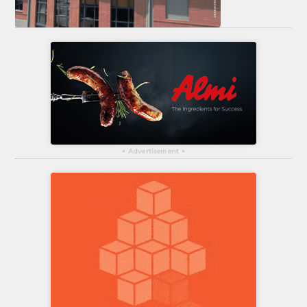
▴
Advertisement
▴