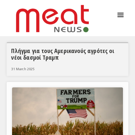
☰
ΑΡΘΡΟΓΡΑΦΙΑ
ΕΛΛΑΔΑ
ΕΙΔΗΣΕΙΣ
Πλήγμα για τους Αμερικανούς αγρότες οι
νέοι δασμοί Τραμπ
ΣΥΝΕΝΤΕΥΞΕΙΣ
31 March 2025
ΘΕΜΑΤΑ
ΑΝΑΛΥΣΕΙΣ
ΚΟΣΜΟΣ
ΕΙΔΗΣΕΙΣ
ΕΥΡΩΠΑΪΚΕΣ ΑΠΟΦΑΣΕΙΣ
ΘΕΜΑΤΑ