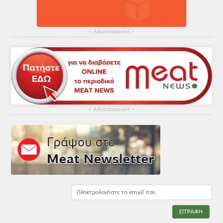
▴
Advertisement
▴
▴
Advertisement
▴