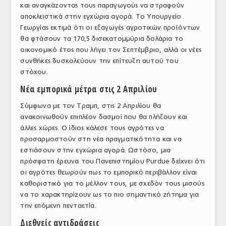
και αναγκάζοντας τους παραγωγούς να στραφούν
ΤΟ ΠΕΡΙΟΔΙΚΟ
αποκλειστικά στην εγχώρια αγορά. Το Υπουργείο
Γεωργίας εκτιμά ότι οι εξαγωγές αγροτικών προϊόντων
Profile
θα φτάσουν τα 170,5 δισεκατομμύρια δολάρια το
οικονομικό έτος που λήγει τον Σεπτέμβριο, αλλά οι νέες
ΑΡΧΕΙΟ ΤΕΥΧΩΝ
συνθήκες δυσκολεύουν την επίτευξη αυτού του
ΣΥΝΕΔΡΙΟ ΚΡΕΑΤΟΣ
στόχου.
Νέα εμπορικά μέτρα στις 2 Απριλίου
Σύμφωνα με τον Τραμπ, στις 2 Απριλίου θα
ανακοινωθούν επιπλέον δασμοί που θα πλήξουν και
άλλες χώρες. Ο ίδιος κάλεσε τους αγρότες να
προσαρμοστούν στη νέα πραγματικότητα και να
εστιάσουν στην εγχώρια αγορά. Ωστόσο, μια
πρόσφατη έρευνα του Πανεπιστημίου Purdue δείχνει ότι
οι αγρότες θεωρούν πως το εμπορικό περιβάλλον είναι
καθοριστικό για το μέλλον τους, με σχεδόν τους μισούς
να το χαρακτηρίζουν ως το πιο σημαντικό ζήτημα για
την επόμενη πενταετία.
Διεθνείς αντιδράσεις