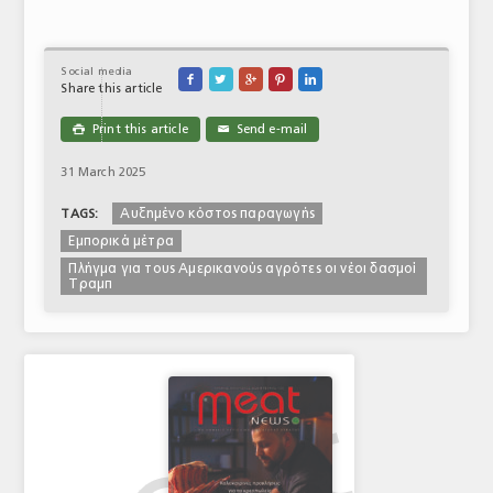
Social media





Share this article
Print this article
Send e-mail

✉
31 March 2025
Αυξημένο κόστος παραγωγής
TAGS:
Εμπορικά μέτρα
Πλήγμα για τους Αμερικανούς αγρότες οι νέοι δασμοί
Τραμπ