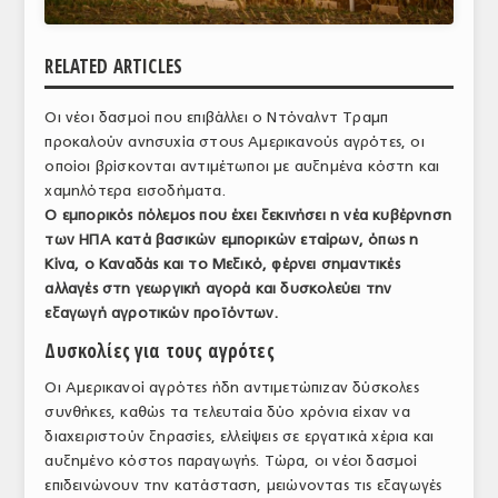
ΑΝΑΛΥΣΕΙΣ
RELATED ARTICLES
ΕΜΠΟΡΙΚΟΣ ΚΑΤΑΛΟΓΟΣ
Οι νέοι δασμοί που επιβάλλει ο Ντόναλντ Τραμπ
ΠΑΡΑΓΩΓΗ & ΕΜΠΟΡΙΑ
προκαλούν ανησυχία στους Αμερικανούς αγρότες, οι
ΣΦΑΓΕΙΑ
οποίοι βρίσκονται αντιμέτωποι με αυξημένα κόστη και
χαμηλότερα εισοδήματα.
ΠΡΩΤΕΣ ΥΛΕΣ
Ο εμπορικός πόλεμος που έχει ξεκινήσει η νέα κυβέρνηση
των ΗΠΑ κατά βασικών εμπορικών εταίρων, όπως η
ΕΞΟΠΛΙΣΜΟΣ
Κίνα, ο Καναδάς και το Μεξικό, φέρνει σημαντικές
αλλαγές στη γεωργική αγορά και δυσκολεύει την
ΥΠΗΡΕΣΙΕΣ
εξαγωγή αγροτικών προϊόντων.
ΕΜΠΟΡΙΚΟΙ ΑΝΤΙΠΡΟΣΩΠΟΙ
Δυσκολίες για τους αγρότες
Οι Αμερικανοί αγρότες ήδη αντιμετώπιζαν δύσκολες
ΝΟΜΟΘΕΣΙΑ
συνθήκες, καθώς τα τελευταία δύο χρόνια είχαν να
ΕΛΛΗΝΙΚΗ ΝΟΜΟΘΕΣΙΑ
διαχειριστούν ξηρασίες, ελλείψεις σε εργατικά χέρια και
αυξημένο κόστος παραγωγής. Τώρα, οι νέοι δασμοί
ΕΥΡΩΠΑΪΚΗ ΝΟΜΟΘΕΣΙΑ
επιδεινώνουν την κατάσταση, μειώνοντας τις εξαγωγές