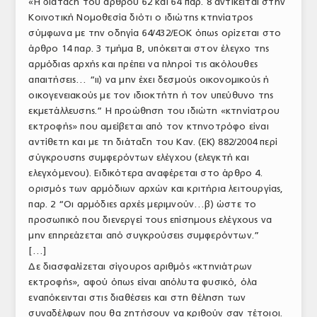
«Η διάταξη του άρθρου 62 και 64 παρ. 8 αντίκειται στην
Κοινοτική Νομοθεσία διότι ο ιδιώτης κτηνίατρος
σύμφωνα με την οδηγία 64/432/ΕΟΚ όπως ορίζεται στο
άρθρο 14 παρ. 3 τμήμα Β, υπόκειται στον έλεγχο της
αρμόδιας αρχής και πρέπει να πληροί τις ακόλουθες
απαιτήσεις… “ιι) να μην έχει δεσμούς οικονομικούς ή
οικογενειακούς με τον ιδιοκτήτη ή τον υπεύθυνο της
εκμετάλλευσης.” Η προώθηση του ιδιώτη «κτηνίατρου
εκτροφής» που αμείβεται από τον κτηνοτρόφο είναι
αντίθετη και με τη διάταξη του Καν. (ΕΚ) 882/2004 περί
σύγκρουσης συμφερόντων ελέγχου (ελεγκτή και
ελεγχόμενου). Ειδικότερα αναφέρεται στο άρθρο 4.
ορισμός των αρμόδιων αρχών και κριτήρια λειτουργίας,
παρ. 2 “Οι αρμόδιες αρχές μεριμνούν…β) ώστε το
προσωπικό που διενεργεί τους επίσημους ελέγχους να
μην επηρεάζεται από συγκρούσεις συμφερόντων.”
[…]
Δε διασφαλίζεται σίγουρος αριθμός «κτηνιάτρων
εκτροφής», αφού όπως είναι απόλυτα φυσικό, όλα
εναπόκεινται στις διαθέσεις και στη θέληση των
συναδέλφων που θα ζητήσουν να κριθούν σαν τέτοιοι.