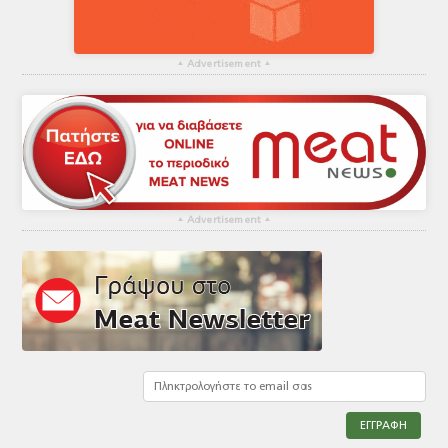
▴
Advertisement
▴
▴
Advertisement
▴