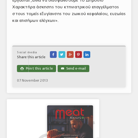
εργασίας ,αλλά να διασφαλίσουμε το Δημόσιο
Χαρακτήρα άσκησης του κτηνιατρικού επαγγέλματος
στους τομείς εξυγίανσης του ζωικού κεφαλαίου, ευζωίας
και επισήμων ελέγχων».
Social media





Share this article
Print this article
Send e-mail

✉
07 November 2013