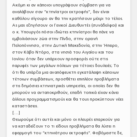
Ακόμη κι αν κάποιοι υπογράψουν σύμβαση για να
αναλάβουν σαν “κτηνίατροι εκτροφής”, δεν είναι
καθόλου σίγουρο αν θα την κρατήσουν μέχρι το τέλος.
Ας μας εξηγήσουν οι Γενικοί Διευθυντές (συνάδελφοι) και
ο κ. Υπουργός πόσοι ιδιώτες κτηνίατροι θα πάνε να
εμβολιάσουν ζώα στην Πίνδο, στην ορεινή
Πελοπόννησο, στην Δυτική Μακεδονία, στην Ήπειρο,
στον Κάβο Ντόρο, στα νησιά του Αιγαίου και του
Ιονίου όταν δεν υπάρχουν προσφορές ούτε στις
παρυφές των μεγάλων πόλεων για τέτοιες δουλειές; Το
ότι θα υπάρξει μια αναπόφευκτη εγκατάλειψη κάποιων
τέτοιων συμβάσεων, προσθέτει επιπλέον προβλήματα
στις δημόσιες κτηνιατρικές υπηρεσίες, οι οποίες δεν θα
μπορούν να ανταποκριθούν, επειδή τοπικά είχαν κάνει
άλλους προγραμματισμούς και θα τους προκύπτουν νέες
καταστάσεις.
[…]
Θεωρούμε ότι αυτές και μόνο οι πλευρές επαρκούν για
να καταδείξουν το τι είδους προβλήματα θα λύσει η
εφαρμογή του “κτηνιάτρου εκτροφής”. Φοβόμαστε δε,