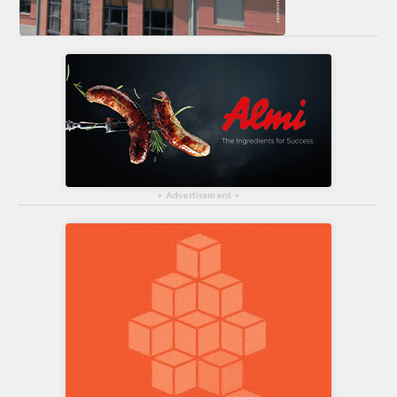
▴
Advertisement
▴