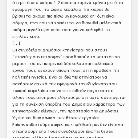
ότι μετά από ακόμα 1-2 άσκοπα χαμένα χρόνια μετά τη
εφαρμογή του, το ζωικό κεφάλαιο της χώρας θα
βρίσκεται ακόμα πιο πίσω υγειονομικά απ’ ό,τι είναι
σήμερα, έτσι που να χρειάζεται να διανυθεί μελλοντικά
ακόμα μεγαλύτερη απόσταση για να καλυφθεί το
επιπλέον κενό.
[…]
Οι συνάδελφοι Δημόσιοι κτηνίατροι που στους
“κτηνιάτρους εκτροφής” προσδοκούν τη μετατόπιση
μέρους του αντικειμενικά δύσκολου και πολλαπλού
έργου τους, ας έχουν υπόψη τους ,ότι η πρόθεση της
πολιτικής ηγεσίας, είναι οι ιδιώτες κτηνίατροι να
ασκήσουν αρχικά την εφαρμογή της εξυγίανσης του
ζωικού κεφαλαίου και να επεκταθούν αργότερα σε
όλους τους επίσημους ελέγχους με ότι αυτό συνεπάγεται
για τη συνέχιση ύπαρξης του Δημόσιου χαρακτήρα των
Κτηνιατρικών ελέγχων ,την προστασία της Δημόσιας
Υγείας και διασφάλιση των θέσεων εργασίας .
Επίσης καθιστούμε σαφές ,πως πρόθεσή μας δεν είναι να
στερήσουμε από τους συναδέλφους ιδιώτες θέσεις