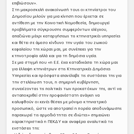
επιβιώσουν».
ΤΟ ΠΕΡΙΟΔΙΚΟ
Στη μακροσκελή ανακοίνωσή τους οι κτηνίατροι του
Δημοσίου μιλούν για μια κίνηση που έρχεται σε
Profile
αντίθεση με την Κοινοτική Νομοθεσία, δημιουργεί
προβλήματα σύγκρουσης συμφερόντων ελέγχου,
ΑΡΧΕΙΟ ΤΕΥΧΩΝ
απαξιώνει μέχρι καταργήσεως τις κτηνιατρικές υπηρεσίες
ΣΥΝΕΔΡΙΟ ΚΡΕΑΤΟΣ
και θέτει σε άμεσο κίνδυνο την υγεία του ζωικού
κεφαλαίου της χώρας μας, με συνέπειες για την
κτηνοτροφία αλλά και για τη δημόσια υγεία.
Σε μια στιγμή που «η Ε.Ε. έχει καταδικάσει τη χώρα μας
για έλλειψη κτηνιάτρων στις Κτηνιατρικές Δημόσιες
Υπηρεσίες και πρόσφατα επανέλαβε τις συστάσεις της για
την στελέχωση τους, η σημερινή κυβέρνηση,
συνεχίζοντας τις πολιτικές των προκατόχων της, αντί να
ανταποκριθεί στην προφανέστατη ανάγκη να
καλυφθούν οι κενές θέσεις με μόνιμο κτηνιατρικό
προσωπικό, ώστε να αποτραπεί η πορεία αποδυνάμωσης
παραχωρεί τις αρμοδιότητες σε ιδιώτες» σημειώνει
χαρακτηριστικά η ΠΕΚΔΥ και αναφέρει αναλυτικά τις
ενστάσεις της: