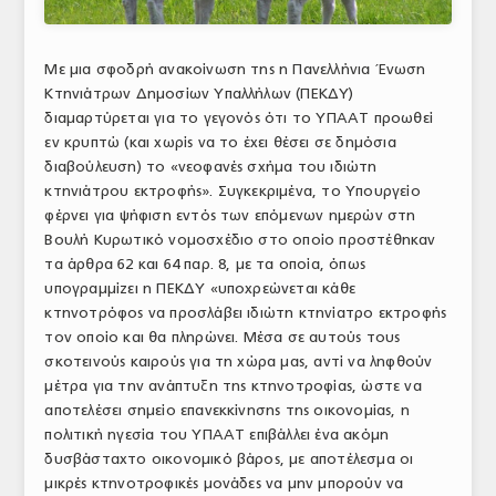
ΑΝΑΛΥΣΕΙΣ
Με μια σφοδρή ανακοίνωση της η Πανελλήνια Ένωση
ΕΜΠΟΡΙΚΟΣ ΚΑΤΑΛΟΓΟΣ
Κτηνιάτρων Δημοσίων Υπαλλήλων (ΠΕΚΔΥ)
διαμαρτύρεται για το γεγονός ότι το ΥΠΑΑΤ προωθεί
ΠΑΡΑΓΩΓΗ & ΕΜΠΟΡΙΑ
εν κρυπτώ (και χωρίς να το έχει θέσει σε δημόσια
ΣΦΑΓΕΙΑ
διαβούλευση) το «νεοφανές σχήμα του ιδιώτη
κτηνιάτρου εκτροφής». Συγκεκριμένα, το Υπουργείο
ΠΡΩΤΕΣ ΥΛΕΣ
φέρνει για ψήφιση εντός των επόμενων ημερών στη
Βουλή Κυρωτικό νομοσχέδιο στο οποίο προστέθηκαν
ΕΞΟΠΛΙΣΜΟΣ
τα άρθρα 62 και 64 παρ. 8, με τα οποία, όπως
υπογραμμίζει η ΠΕΚΔΥ «υποχρεώνεται κάθε
ΥΠΗΡΕΣΙΕΣ
κτηνοτρόφος να προσλάβει ιδιώτη κτηνίατρο εκτροφής
τον οποίο και θα πληρώνει. Μέσα σε αυτούς τους
ΕΜΠΟΡΙΚΟΙ ΑΝΤΙΠΡΟΣΩΠΟΙ
σκοτεινούς καιρούς για τη χώρα μας, αντί να ληφθούν
μέτρα για την ανάπτυξη της κτηνοτροφίας, ώστε να
ΝΟΜΟΘΕΣΙΑ
αποτελέσει σημείο επανεκκίνησης της οικονομίας, η
ΕΛΛΗΝΙΚΗ ΝΟΜΟΘΕΣΙΑ
πολιτική ηγεσία του ΥΠΑΑΤ επιβάλλει ένα ακόμη
δυσβάσταχτο οικονομικό βάρος, με αποτέλεσμα οι
ΕΥΡΩΠΑΪΚΗ ΝΟΜΟΘΕΣΙΑ
μικρές κτηνοτροφικές μονάδες να μην μπορούν να