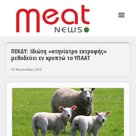
☰
ΑΡΘΡΟΓΡΑΦΙΑ
ΕΛΛΑΔΑ
ΕΙΔΗΣΕΙΣ
ΠΕΚΔΥ: Ιδιώτη «κτηνίατρο εκτροφής»
μεθοδεύει εν κρυπτώ το ΥΠΑΑΤ
ΣΥΝΕΝΤΕΥΞΕΙΣ
07 November 2013
ΘΕΜΑΤΑ
ΑΝΑΛΥΣΕΙΣ
ΚΟΣΜΟΣ
ΕΙΔΗΣΕΙΣ
ΕΥΡΩΠΑΪΚΕΣ ΑΠΟΦΑΣΕΙΣ
ΘΕΜΑΤΑ