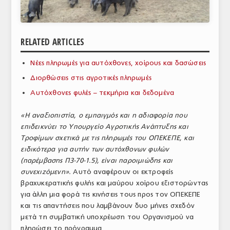
ΑΝΑΛΥΣΕΙΣ
ΕΜΠΟΡΙΚΟΣ ΚΑΤΑΛΟΓΟΣ
RELATED ARTICLES
ΠΑΡΑΓΩΓΗ & ΕΜΠΟΡΙΑ
Νέες πληρωμές για αυτόχθονες, χοίρους και δασώσεις
ΣΦΑΓΕΙΑ
Διορθώσεις στις αγροτικές πληρωμές
Αυτόχθονες φυλές – τεκμήρια και δεδομένα
ΠΡΩΤΕΣ ΥΛΕΣ
«Η αναξιοπιστία, ο εμπαιγμός και η αδιαφορία που
ΕΞΟΠΛΙΣΜΟΣ
επιδεικνύει το Υπουργείο Αγροτικής Ανάπτυξης και
Τροφίμων σχετικά με τις πληρωμές του ΟΠΕΚΕΠΕ, και
ΥΠΗΡΕΣΙΕΣ
ειδικότερα για αυτήν των αυτόχθονων φυλών
ΕΜΠΟΡΙΚΟΙ ΑΝΤΙΠΡΟΣΩΠΟΙ
(παρέμβασης Π3-70-1.5), είναι παροιμιώδης και
συνεχιζόμενη».
Αυτό αναφέρουν οι εκτροφείς
ΝΟΜΟΘΕΣΙΑ
βραχυκερατικής φυλής και μαύρου χοίρου εξιστορώντας
για άλλη μια φορά τις κινήσεις τους προς τον ΟΠΕΚΕΠΕ
ΕΛΛΗΝΙΚΗ ΝΟΜΟΘΕΣΙΑ
και τις απαντήσεις που λαμβάνουν δυο μήνες σχεδόν
μετά τη συμβατική υποχρέωση του Οργανισμού να
ΕΥΡΩΠΑΪΚΗ ΝΟΜΟΘΕΣΙΑ
πληρώσει το πρόγραμμα.