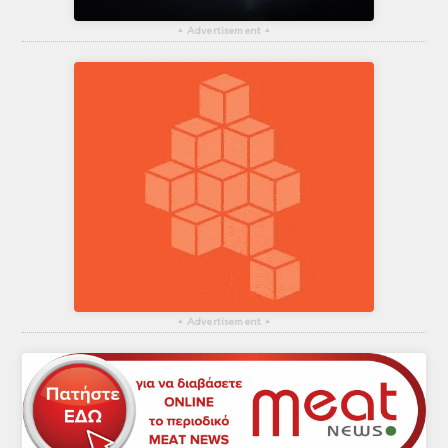
▴
Advertisement
▴
▴
Advertisement
▴