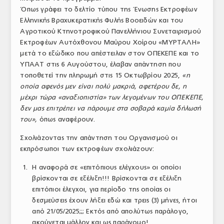
Όπως γράφει το δελτίο τύπου της Ένωσης Εκτροφέων
ΤΟ ΠΕΡΙΟΔΙΚΟ
Ελληνικής Βραχυκερατικής Φυλής Βοοειδών και του
Profile
Αγροτικού Κτηνοτροφικού Πανελλήνιου Συνεταιρισμού
Εκτροφέων Αυτόχθονου Μαύρου Χοίρου «ΜΥΡΤΑΛΗ»
ΑΡΧΕΙΟ ΤΕΥΧΩΝ
μετά το εξώδικο που απέστειλαν στον ΟΠΕΚΕΠΕ και το
ΥΠΑΑΤ στις 6 Αυγούστου, έλαβαν απάντηση που
ΣΥΝΕΔΡΙΟ ΚΡΕΑΤΟΣ
τοποθετεί την πληρωμή στις 15 Οκτωβρίου 2025,
«η
οποία αφενός μεν είναι πολύ μακριά, αφετέρου δε, η
μέχρι τώρα «αναξιοπιστία» των λεγομένων του ΟΠΕΚΕΠΕ,
δεν μας επιτρέπει να πάρουμε στα σοβαρά καμία δήλωσή
του»,
όπως αναφέρουν.
Σχολιάζοντας την απάντηση του Οργανισμού οι
εκπρόσωποι των εκτροφέων σχολιάζουν:
Η αναφορά σε «επιτόπιους ελέγχους» οι οποίοι
βρίσκονται σε εξέλιξη!!! Βρίσκονται σε εξέλιξη
επιτόπιοι έλεγχοι, για περίοδο της οποίας οι
δεσμεύσεις έχουν λήξει εδώ και τρεις (3) μήνες, ήτοι
από 21/05/2025;;; Εκτός από απολύτως παράλογο,
ακούγεται μάλλον και ως παράνομο!