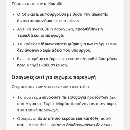
Σύμφωνα με τον κ. Κακαβά:
ΤΟ ΠΕΡΙΟΔΙΚΟ
Ο ΟΠΕΚΕΠΕ
λειτουργούσε με βάση την απληστία
,
Profile
δίνοντας προνόμια σε απατεώνες.
Αντί να ενισχυθεί η παραγωγή,
προωθήθηκε η
ΑΡΧΕΙΟ ΤΕΥΧΩΝ
τεμπελιά και οι εισαγωγές
.
ΣΥΝΕΔΡΙΟ ΚΡΕΑΤΟΣ
Το κράτος
πλήρωνε εκατομμύρια
για πλατφόρμες που
δεν άνοιγαν χωρίς άδεια του υπουργού
.
Ενώ τα χρήματα έπρεπε να έχουν πληρωθεί
δύο μήνες
πριν
, υπήρξε καθυστέρηση.
Εισαγωγές αντί για εγχώρια παραγωγή
Ο πρόεδρος των γεωτεχνικών τόνισε ότι:
Το σύστημα
ευνοούσε τις εισαγωγές προϊόντων
(π.χ.
από Αίγυπτο, Συρία, Μαρόκο) αφήνοντας στην άκρη
την τοπική παραγωγή.
Ορισμένοι
είχαν ετήσιο κέρδος έως και 60%
, ποσό
που – όπως είπε –
«
ούτε ο Βαρδινογιάννης δεν έχει
».