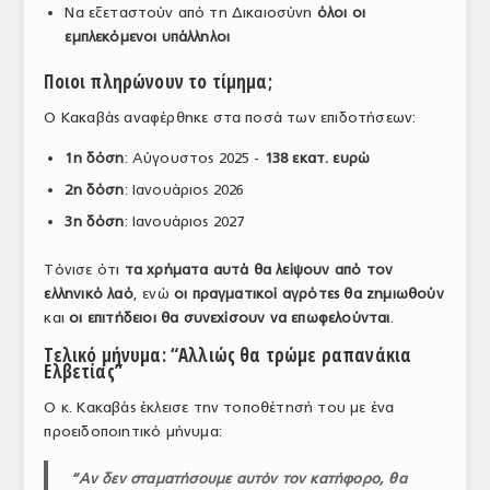
Να εξεταστούν από τη Δικαιοσύνη
όλοι οι
εμπλεκόμενοι υπάλληλοι
Ποιοι πληρώνουν το τίμημα;
Ο Κακαβάς αναφέρθηκε στα ποσά των επιδοτήσεων:
1η δόση
: Αύγουστος 2025 -
138 εκατ. ευρώ
2η δόση
: Ιανουάριος 2026
3η δόση
: Ιανουάριος 2027
Τόνισε ότι
τα χρήματα αυτά θα λείψουν από τον
ελληνικό λαό
, ενώ
οι πραγματικοί αγρότες θα ζημιωθούν
και
οι επιτήδειοι θα συνεχίσουν να επωφελούνται
.
Τελικό μήνυμα: “Αλλιώς θα τρώμε ραπανάκια
Ελβετίας”
Ο κ. Κακαβάς έκλεισε την τοποθέτησή του με ένα
προειδοποιητικό μήνυμα:
“Αν δεν σταμα
τήσουμε αυτόν τον κατήφορο, θα