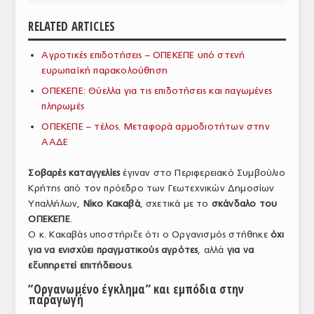
ΑΝΑΛΥΣΕΙΣ
RELATED ARTICLES
ΕΜΠΟΡΙΚΟΣ ΚΑΤΑΛΟΓΟΣ
Αγροτικές επιδοτήσεις – ΟΠΕΚΕΠΕ υπό στενή
ευρωπαϊκή παρακολούθηση
ΠΑΡΑΓΩΓΗ & ΕΜΠΟΡΙΑ
ΟΠΕΚΕΠΕ: Θύελλα για τις επιδοτήσεις και παγωμένες
ΣΦΑΓΕΙΑ
πληρωμές
ΟΠΕΚΕΠΕ – τέλος. Μεταφορά αρμοδιοτήτων στην
ΠΡΩΤΕΣ ΥΛΕΣ
ΑΑΔΕ
ΕΞΟΠΛΙΣΜΟΣ
Σοβαρές καταγγελίες
έγιναν στο Περιφερειακό Συμβούλιο
Κρήτης από τον πρόεδρο των Γεωτεχνικών Δημοσίων
ΥΠΗΡΕΣΙΕΣ
Υπαλλήλων,
Νίκο Κακαβά
, σχετικά με το
σκάνδαλο του
ΕΜΠΟΡΙΚΟΙ ΑΝΤΙΠΡΟΣΩΠΟΙ
ΟΠΕΚΕΠΕ
.
Ο κ. Κακαβάς υποστήριξε ότι ο Οργανισμός στήθηκε
όχι
ΝΟΜΟΘΕΣΙΑ
για να ενισχύει πραγματικούς αγρότες
, αλλά
για να
εξυπηρετεί επιτήδειους
.
ΕΛΛΗΝΙΚΗ ΝΟΜΟΘΕΣΙΑ
“Οργανωμένο έγκλημα” και εμπόδια στην
παραγωγή
ΕΥΡΩΠΑΪΚΗ ΝΟΜΟΘΕΣΙΑ