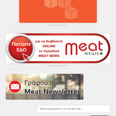
▴
Advertisement
▴
▴
Advertisement
▴