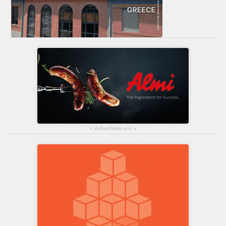
▴
Advertisement
▴