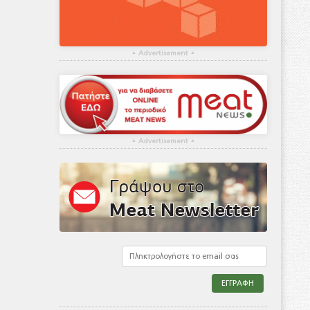
▴
Advertisement
▴
▴
Advertisement
▴