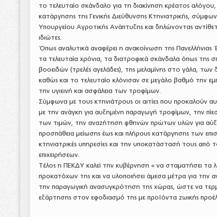
το τελευταίο σκάνδαλο για τη διακίνηση κρέατος αλόγου
κατάργησης της Γενικής Διεύθυνσης Κτηνιατρικής, σύμφω
Υπουργείου Αγροτικής Ανάπτυξης και δηλώνοντας αντίθε
ιδιώτες.
Όπως αναλυτικά αναφέρει η ανακοίνωση της Πανελλήνια
τα τελευταία χρόνια, τα διατροφικά σκάνδαλα όπως της 
βοοειδών (τρελές αγελάδες), της μελαμίνης στο γάλα, των δ
καθώς και το τελευταίο κλόνισαν σε μεγάλο βαθμό την
την υγιεινή και ασφάλεια των τροφίμων.
Σύμφωνα με τους κτηνιάτρους οι αιτίες που προκαλούν α
με την ανάγκη για αυξημένη παραγωγή τροφίμων, την πίε
των τιμών, την αναζήτηση φθηνών πρώτων υλών για αύξ
προσπάθεια μείωσης έως και πλήρους κατάργησης των επισ
κτηνιατρικές υπηρεσίες και την υποκατάστασή τους από 
επιχειρήσεων.
Τέλος η ΠΕΚΔΥ καλεί την κυβέρνηση « να σταματήσει τα λό
προκατόχων της και να υλοποιήσει άμεσα μέτρα για την α
την παραγωγική ανασυγκρότηση της χώρας, ώστε να τερμα
εξάρτησης στον εφοδιασμό της με προϊόντα ζωικής προέλ