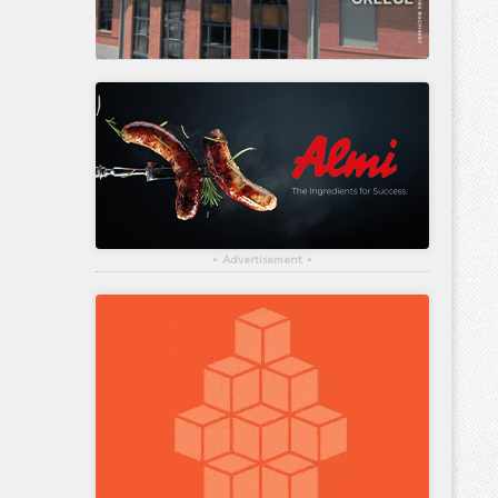
▴
Advertisement
▴