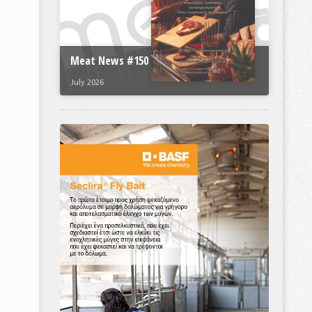
Meat News #150
July 2026