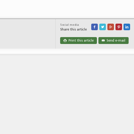
Social media





Share this article
Print this article
Send e-mail

✉