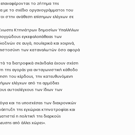
, επαναφέροντας το ζήτημα της
να με το σχέδιο οργανογράμματος του
τοι στην ανάθεση επίσημων ελέγχων σε
ς Ένωσης Κτηνιάτρων δημοσίων Υπαλλήλων
σπογγώδους εγκεφαλοπάθειας των
ιοξινών σε αυγά, πουλερικά και χοιρινά,
 εμπιστοσύνη των καταναλωτών όσο αφορά
υτά τα διατροφικά σκάνδαλα έχουν σχέση
ση της αγοράς για ανταγωνιστική κάθοδο
ηση του κέρδους, την κατευθυνόμενη
ήμων ελέγχων από τις αρμόδιες
τους αυτοελέγχους των ίδιων των
για και τις υποσχέσεις των διαχρονικών
νάπτυξη της εγχώριας κτηνοτροφίας και
τιστεί η πολιτική της διαρκούς
ευσης από άλλες χώρες».