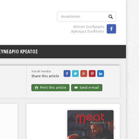
Αίτηση Συνδρομής

Χρήσιμες Συνδέσεις
ΣΥΝΕΔΡΙΟ ΚΡΕΑΤΟΣ
Social media





Share this article
Print this article
Send e-mail

✉