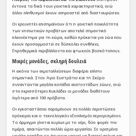
έντονα τα δικά τους γενετικά χαρακτηριστικά, ενώ
άλλοι πληθυσμοί έχουν επηρεαστεί από διασταυρώσεις.
Οι ερευνητές επισημαίνουν ότι η γενετική ποικιλότητα
των νησιωτικών προβάτων αποτελεί σημαντικό
πλεονέκτημα για τη χώρα, καθώς πρόκειται για ζώα που
έχουν προσαρμοστεί σε δύσκολες συνθήκες,
ξηροθερμικά περιβάλλοντα και φτωχούς βοσκότοπους.
Μικρές μονάδες, σκληρή δουλειά
Η εικόνα των εκμεταλλεύσεων διαφέρει επίσης
σημαντικά. Στον Άγιο Ευστράτιο και τη Σκύρο
συναντώνται μεγάλα κοπάδια εκατοντάδων ζώων, ενώ
στις περισσότερες Κυκλάδες οι μονάδες διαθέτουν
λιγότερα από 100 πρόβατα.
Οι εγκαταστάσεις παραμένουν σε πολλές περιπτώσεις
πρόχειρες και ο τεχνολογικός εξοπλισμός περιορισμένος.
Το άρμεγμα γίνεται κυρίως με το χέρι, δύο φορές την
ημέρα, απαιτώντας πολλές ώρες εργασίας. Σε ορισμένα
μεγάλα κοπάδια το άρμεγμα μπορεί να διαρκεί ακόμη και