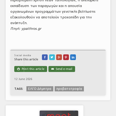
περιορισμένη χρήση νέων τεχνολογιών, η ανεπαρκής
εκπαίδευση των παραγωγών και η απουσία
οργανωμένων προγραμμάτων γενετικής βελτίωσης
εξακολουθούν να αποτελούν τροχοπέδη για την
ανάπτυξη.
Πηγή: ypaithros.gr
Social media





Share this article
Print this article
Send e-mail

✉
12 June 2026
ΕΛΓΟ Δήμητρα
προβατοτροφία
TAGS: