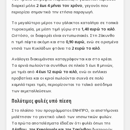
διαρκεί μόλις
2 έως 4 μήνες τον χρόνο
, γεγονός που
ΤΟ ΠΕΡΙΟΔΙΚΟ
περιορίζει σημαντικά την ετήσια παραγωγή.
Profile
Το μεγαλύτερο μέρος του γάλακτος καταλήγει σε τοπικά
τυροκομεία, με μέση τιμή γύρω στα
1,40 ευρώ το κιλό
.
ΑΡΧΕΙΟ ΤΕΥΧΩΝ
Ωστόσο, οι διαφορές είναι εντυπωσιακές. Στη Ζάκυνθο
ΣΥΝΕΔΡΙΟ ΚΡΕΑΤΟΣ
η τιμή πέφτει ακόμη και στα
0,90 ευρώ
, ενώ σε ορισμένα
νησιά των Κυκλάδων φτάνει τα
2 ευρώ το κιλό
.
Ανάλογες διακυμάνσεις καταγράφονται και στο κρέας.
Τα αρνιά πωλούνται συνήθως σε ηλικία 5 έως 8 μηνών,
με τιμές από
4 έως 12 ευρώ το κιλό
, ενώ οι ενήλικες
προβατίνες και οι κριοί πωλούνται συχνά σε πολύ
χαμηλότερες τιμές, περιορίζοντας το τελικό εισόδημα
των εκμεταλλεύσεων.
Πολύτιμες φυλές υπό πίεση
Στο πλαίσιο του προγράμματος ΕΝΗΠΡΟ, οι επιστήμονες
μελέτησαν το γενετικό υλικό των νησιωτικών φυλών.
Τα πρώτα αποτελέσματα έδειξαν ότι φυλές όπως της
Λέσβου, της Κεφαλονιάς και της Ζακύνθου
διατηρούν