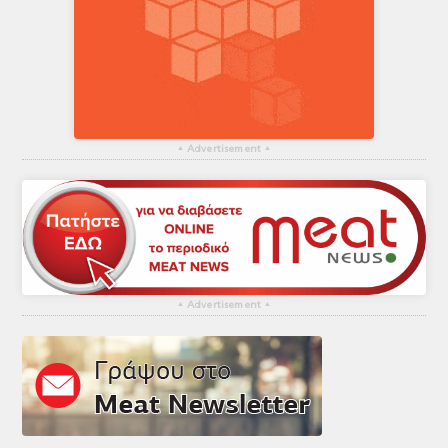
▴
Advertisement
▴
▴
Advertisement
▴