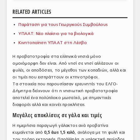
ΑΝΑΛΥΣΕΙΣ
RELATED ARTICLES
ΕΜΠΟΡΙΚΟΣ ΚΑΤΑΛΟΓΟΣ
Παράταση για τους Γεωργικούς Συμβούλους
ΥΠΑΑΤ: Νέο πλαίσιο για τα βιολογικά
ΠΑΡΑΓΩΓΗ & ΕΜΠΟΡΙΑ
Κινητοποίηση ΥΠΑΑΤ στη Λέσβο
ΣΦΑΓΕΙΑ
Η προβατοτροφία στα ελληνικά νησιά μόνο
ΠΡΩΤΕΣ ΥΛΕΣ
ομοιόμορφη δεν είναι. Από νησί σε νησί αλλάζουν οι
φυλές, οι αποδόσεις, το μέγεθος των κοπαδιών, αλλά και
ΕΞΟΠΛΙΣΜΟΣ
οι τιμές που εισπράττουν οι κτηνοτρόφοι.
Τα στοιχεία που παρουσίασαν ερευνητές του ΕΛΓΟ-
ΥΠΗΡΕΣΙΕΣ
Δήμητρα δείχνουν ότι η νησιωτική προβατοτροφία
ΕΜΠΟΡΙΚΟΙ ΑΝΤΙΠΡΟΣΩΠΟΙ
αποτελεί ένα πολύπλοκο μωσαϊκό, με σημαντικές
διαφορές αλλά και κοινές προκλήσεις.
ΝΟΜΟΘΕΣΙΑ
Μεγάλες αποκλίσεις σε γάλα και τιμές
ΕΛΛΗΝΙΚΗ ΝΟΜΟΘΕΣΙΑ
Η ημερήσια παραγωγή γάλακτος ανά προβατίνα
κυμαίνεται από
0,5 έως 1,5 κιλό
, ανάλογα με τη φυλή και
ΕΥΡΩΠΑΪΚΗ ΝΟΜΟΘΕΣΙΑ
τον τρόπο εκτροφής. Παράλληλα, η γαλακτική περίοδος