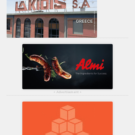
▴
Advertisement
▴