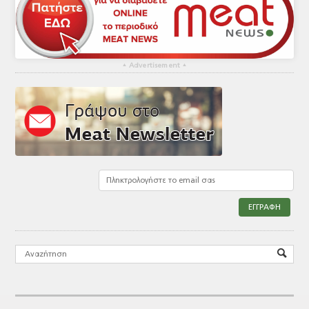
▴
Advertisement
▴