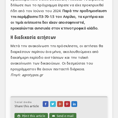
δήλωσε πως το πρόγραμμα έπρεπε να είχε προκηρυχθεί
ΤΟ ΠΕΡΙΟΔΙΚΟ
ήδη από τον Ιούνιο του 2024.
Παρά την προδημοσίευση
Profile
της παρέμβασης Π3-70-1.5 τον Απρίλιο, τα κριτήρια και
οι τιμές ενίσχυσης δεν είχαν αποσαφηνιστεί,
ΑΡΧΕΙΟ ΤΕΥΧΩΝ
προκαλώντας ανησυχία στον κτηνοτροφικό κλάδο.
Η διαδικασία αιτήσεων
ΣΥΝΕΔΡΙΟ ΚΡΕΑΤΟΣ
Μετά την ανακοίνωση της πρόσκλησης, οι αιτήσεις θα
διαρκέσουν περίπου ένα μήνα, ακολουθούμενες από
δεκαήμερη περίοδο ενστάσεων και την τελική
ανακοίνωση των δικαιούχων. Οι δεσμεύσεις του
προγράμματος θα έχουν πενταετή διάρκεια.
Πηγή: agrotypos.gr
Social media





Share this article
Print this article
Send e-mail

✉