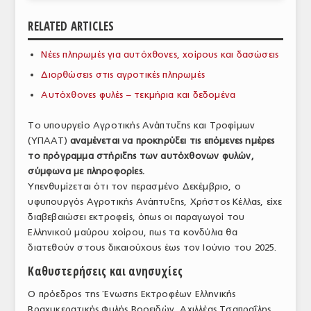
ΑΝΑΛΥΣΕΙΣ
RELATED ARTICLES
ΕΜΠΟΡΙΚΟΣ ΚΑΤΑΛΟΓΟΣ
Νέες πληρωμές για αυτόχθονες, χοίρους και δασώσεις
Διορθώσεις στις αγροτικές πληρωμές
ΠΑΡΑΓΩΓΗ & ΕΜΠΟΡΙΑ
Αυτόχθονες φυλές – τεκμήρια και δεδομένα
ΣΦΑΓΕΙΑ
Το υπουργείο Αγροτικής Ανάπτυξης και Τροφίμων
ΠΡΩΤΕΣ ΥΛΕΣ
(ΥΠΑΑΤ)
αναμένεται να προκηρύξει τις επόμενες ημέρες
το πρόγραμμα στήριξης των αυτόχθονων φυλών,
ΕΞΟΠΛΙΣΜΟΣ
σύμφωνα με πληροφορίες.
Υπενθυμίζεται ότι τον περασμένο Δεκέμβριο, ο
ΥΠΗΡΕΣΙΕΣ
υφυπουργός Αγροτικής Ανάπτυξης, Χρήστος Κέλλας, είχε
ΕΜΠΟΡΙΚΟΙ ΑΝΤΙΠΡΟΣΩΠΟΙ
διαβεβαιώσει εκτροφείς, όπως οι παραγωγοί του
Ελληνικού μαύρου χοίρου, πως τα κονδύλια θα
ΝΟΜΟΘΕΣΙΑ
διατεθούν στους δικαιούχους έως τον Ιούνιο του 2025.
Καθυστερήσεις και ανησυχίες
ΕΛΛΗΝΙΚΗ ΝΟΜΟΘΕΣΙΑ
Ο πρόεδρος της Ένωσης Εκτροφέων Ελληνικής
ΕΥΡΩΠΑΪΚΗ ΝΟΜΟΘΕΣΙΑ
Βραχυκερατικής Φυλής Βοοειδών, Αχιλλέας Τσαπραΐλης,