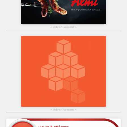
▴
Advertisement
▴
▴
Advertisement
▴