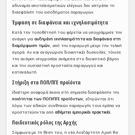
αδυναμία αποτελεσματικών ελέγχων δεν επιτρέπει τη
ΤΟ ΠΕΡΙΟΔΙΚΟ
διασφάλιση του εισοδήματος παραγωγών.
Profile
Έμφαση σε διαφάνεια και ιχνηλασιμότητα
ΑΡΧΕΙΟ ΤΕΥΧΩΝ
Κατά την τοποθέτησή του φέρεται να υπογράμμισε την
ανάγκη για
αυξημένη ιχνηλασιμότητα και διαφάνεια στη
ΣΥΝΕΔΡΙΟ ΚΡΕΑΤΟΣ
διαμόρφωση τιμών
, από την παραγωγή μέχρι την τελική
αγορά. Αν και αναγνώρισε διοικητικές δυσκολίες, τόνισε
την ανάγκη ισορροπίας ανάμεσα στο διοικητικό βάρος
και την ουσιαστική προστασία παραγωγού και
καταναλωτή.
Στήριξη στα ΠΟΠ/ΠΓΕ προϊόντα
Ιδιαίτερη αναφορά έκανε στη σημασία διασφάλισης της
ποιότητας των ΠΟΠ/ΠΓΕ προϊόντων
, εξηγώντας ότι
λόγω των ειδικών συνθηκών παραγωγής τους πρέπει να
προστατεύονται από
αθέμιτες εμπορικές πρακτικές
.
Παιδευτικός ρόλος της Αρχής
Σύμφωνα με τη θέση του, η νέα Ανεξάρτητη Αρχή θα