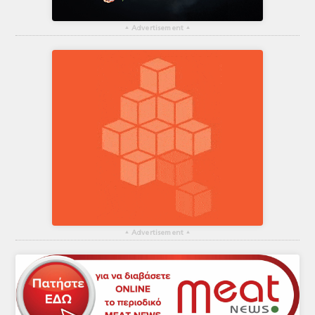
▴
Advertisement
▴
▴
Advertisement
▴