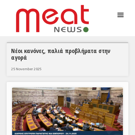
☰
ΑΡΘΡΟΓΡΑΦΙΑ
ΕΛΛΑΔΑ
ΕΙΔΗΣΕΙΣ
Νέοι κανόνες, παλιά προβλήματα στην
αγορά
ΣΥΝΕΝΤΕΥΞΕΙΣ
25 November 2025
ΘΕΜΑΤΑ
ΑΝΑΛΥΣΕΙΣ
ΚΟΣΜΟΣ
ΕΙΔΗΣΕΙΣ
ΕΥΡΩΠΑΪΚΕΣ ΑΠΟΦΑΣΕΙΣ
ΘΕΜΑΤΑ