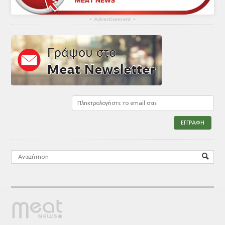
▴
Advertisement
▴