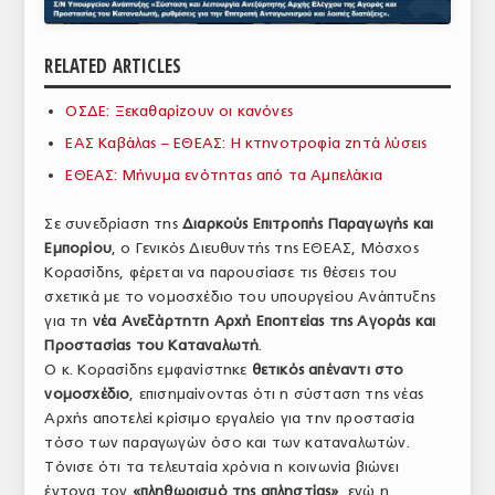
ΑΝΑΛΥΣΕΙΣ
RELATED ARTICLES
ΕΜΠΟΡΙΚΟΣ ΚΑΤΑΛΟΓΟΣ
ΟΣΔΕ: Ξεκαθαρίζουν οι κανόνες
ΠΑΡΑΓΩΓΗ & ΕΜΠΟΡΙΑ
ΕΑΣ Καβάλας – ΕΘΕΑΣ: Η κτηνοτροφία ζητά λύσεις
ΣΦΑΓΕΙΑ
ΕΘΕΑΣ: Μήνυμα ενότητας από τα Αμπελάκια
ΠΡΩΤΕΣ ΥΛΕΣ
Σε συνεδρίαση της
Διαρκούς Επιτροπής Παραγωγής και
Εμπορίου
, ο Γενικός Διευθυντής της ΕΘΕΑΣ, Μόσχος
ΕΞΟΠΛΙΣΜΟΣ
Κορασίδης, φέρεται να παρουσίασε τις θέσεις του
σχετικά με το νομοσχέδιο του υπουργείου Ανάπτυξης
ΥΠΗΡΕΣΙΕΣ
για τη
νέα Ανεξάρτητη Αρχή Εποπτείας της Αγοράς και
ΕΜΠΟΡΙΚΟΙ ΑΝΤΙΠΡΟΣΩΠΟΙ
Προστασίας του Καταναλωτή
.
Ο κ. Κορασίδης εμφανίστηκε
θετικός απέναντι στο
ΝΟΜΟΘΕΣΙΑ
νομοσχέδιο
, επισημαίνοντας ότι η σύσταση της νέας
Αρχής αποτελεί κρίσιμο εργαλείο για την προστασία
ΕΛΛΗΝΙΚΗ ΝΟΜΟΘΕΣΙΑ
τόσο των παραγωγών όσο και των καταναλωτών.
Τόνισε ότι τα τελευταία χρόνια η κοινωνία βιώνει
ΕΥΡΩΠΑΪΚΗ ΝΟΜΟΘΕΣΙΑ
έντονα τον
«πληθωρισμό της απληστίας»
, ενώ η