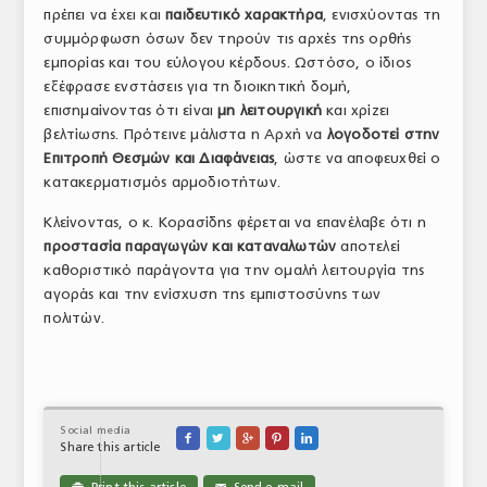
πρέπει να έχει και
παιδευτικό χαρακτήρα
, ενισχύοντας τη
συμμόρφωση όσων δεν τηρούν τις αρχές της ορθής
εμπορίας και του εύλογου κέρδους. Ωστόσο, ο ίδιος
εξέφρασε ενστάσεις για τη διοικητική δομή,
επισημαίνοντας ότι είναι
μη λειτουργική
και χρίζει
βελτίωσης. Πρότεινε μάλιστα η Αρχή να
λογοδοτεί στην
Επιτροπή Θεσμών και Διαφάνειας
, ώστε να αποφευχθεί ο
κατακερματισμός αρμοδιοτήτων.
Κλείνοντας, ο κ. Κορασίδης φέρεται να επανέλαβε ότι η
προστασία παραγωγών και καταναλωτών
αποτελεί
καθοριστικό παράγοντα για την ομαλή λειτουργία της
αγοράς και την ενίσχυση της εμπιστοσύνης των
πολιτών.
Social media





Share this article