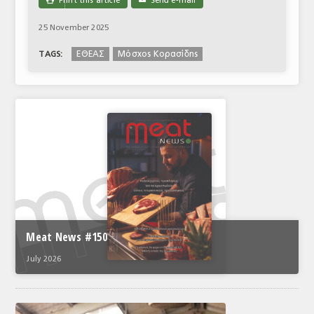
Print this article
Send e-mail

✉
25 November 2025
ΕΘΕΑΣ
Μόσχος Κορασίδης
TAGS:
Meat News #150
July 2026