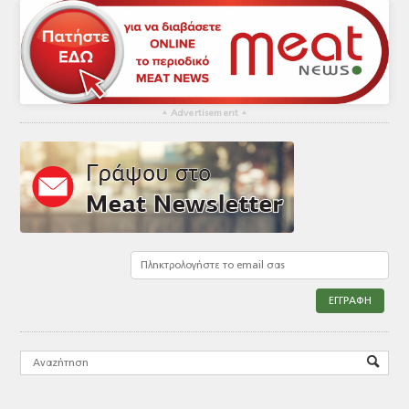
▴
Advertisement
▴