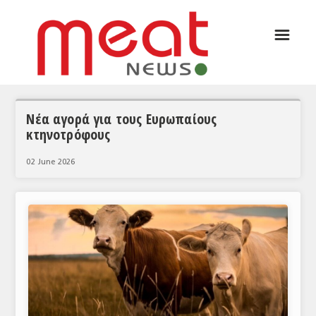
☰
ΑΡΘΡΟΓΡΑΦΙΑ
ΕΛΛΑΔΑ
ΕΙΔΗΣΕΙΣ
Νέα αγορά για τους Ευρωπαίους
κτηνοτρόφους
ΣΥΝΕΝΤΕΥΞΕΙΣ
02 June 2026
ΘΕΜΑΤΑ
ΑΝΑΛΥΣΕΙΣ
ΚΟΣΜΟΣ
ΕΙΔΗΣΕΙΣ
ΕΥΡΩΠΑΪΚΕΣ ΑΠΟΦΑΣΕΙΣ
ΘΕΜΑΤΑ