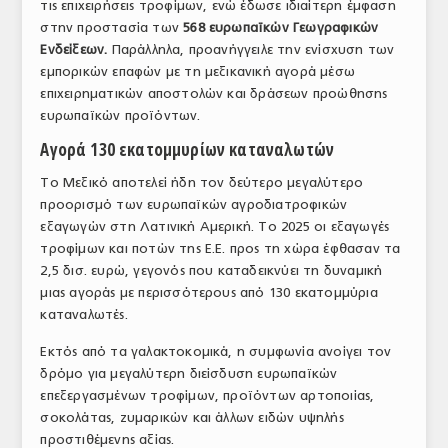
τις επιχειρήσεις τροφίμων, ενώ έδωσε ιδιαίτερη έμφαση
στην προστασία των
568 ευρωπαϊκών Γεωγραφικών
Ενδείξεων.
Παράλληλα, προανήγγειλε την ενίσχυση των
εμπορικών επαφών με τη μεξικανική αγορά μέσω
επιχειρηματικών αποστολών και δράσεων προώθησης
ευρωπαϊκών προϊόντων.
Αγορά 130 εκατομμυρίων καταναλωτών
Το Μεξικό αποτελεί ήδη τον δεύτερο μεγαλύτερο
προορισμό των ευρωπαϊκών αγροδιατροφικών
εξαγωγών στη Λατινική Αμερική. Το 2025 οι εξαγωγές
τροφίμων και ποτών της Ε.Ε. προς τη χώρα έφθασαν τα
2,5 δισ. ευρώ, γεγονός που καταδεικνύει τη δυναμική
μιας αγοράς με περισσότερους από 130 εκατομμύρια
καταναλωτές.
Εκτός από τα γαλακτοκομικά, η συμφωνία ανοίγει τον
δρόμο για μεγαλύτερη διείσδυση ευρωπαϊκών
επεξεργασμένων τροφίμων, προϊόντων αρτοποιίας,
σοκολάτας, ζυμαρικών και άλλων ειδών υψηλής
προστιθέμενης αξίας.