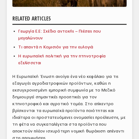
ΑΝΑΛΥΣΕΙΣ
RELATED ARTICLES
ΕΜΠΟΡΙΚΟΣ ΚΑΤΑΛΟΓΟΣ
Γεωργία Ε.Ε: Σχέδιο αντοχής – Πιέσεις που
ΠΑΡΑΓΩΓΗ & ΕΜΠΟΡΙΑ
μεγαλώνουν
ΣΦΑΓΕΙΑ
Τι απαντά η Κομισιόν για την ευλογιά
Η ευρωπαϊκή πολιτική για την πτηνοτροφία
ΠΡΩΤΕΣ ΥΛΕΣ
εξελίσσεται
ΕΞΟΠΛΙΣΜΟΣ
Η Ευρωπαϊκή Ένωση ανοίγει ένα νέο κεφάλαιο για τις
εξαγωγές αγροδιατροφικών προϊόντων, καθώς η
ΥΠΗΡΕΣΙΕΣ
εκσυγχρονισμένη εμπορική συμφωνία με το Μεξικό
ΕΜΠΟΡΙΚΟΙ ΑΝΤΙΠΡΟΣΩΠΟΙ
δημιουργεί σημαντικές προοπτικές για τον
κτηνοτροφικό και αγροτικό τομέα. Στο επίκεντρο
ΝΟΜΟΘΕΣΙΑ
βρίσκονται τα ευρωπαϊκά προϊόντα ποιότητας και
ιδιαίτερα οι προστατευόμενες ονομασίες προέλευσης, με
ΕΛΛΗΝΙΚΗ ΝΟΜΟΘΕΣΙΑ
τη φέτα να συγκαταλέγεται στα προϊόντα που
αποκτούν πλέον ισχυρότερη νομική θωράκιση απέναντι
ΕΥΡΩΠΑΪΚΗ ΝΟΜΟΘΕΣΙΑ
στις απομιμήσεις.