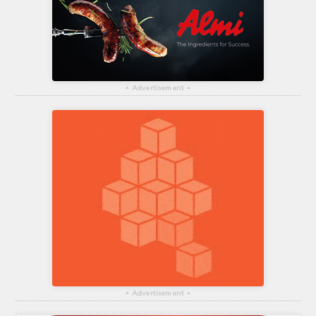
▴
Advertisement
▴
▴
Advertisement
▴