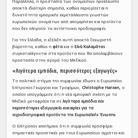
Παράλληλα, η προστασία των ονομασιών προέλευσης
αποκτά ιδιαίτερη σημασία, καθώς περιορίζεται η
δυνατότητα εμπορικής εκμετάλλευσης γνωστών
ευρωπαϊκών ονομάτων από απομιμήσεις και προϊόντα
που δεν πληρούν τις αντίστοιχες προδιαγραφές.
Για την Ελλάδα, η εξέλιξη αυτή αποκτά ξεχωριστή
βαρύτητα, καθώς η
φέτα
και η
Ελιά Καλαμάτας
συγκαταλέγονται στα προϊόντα που θα απολαμβάνουν
προστασία στην αγορά του Μεξικού.
«Λιγότερα εμπόδια, περισσότερες εξαγωγές»
Το πολιτικό στίγμα της συμφωνίας έδωσε ο Ευρωπαίος
Επίτροπος Γεωργίας και Τροφίμων,
Christophe Hansen,
ο
οποίος υπογράμμισε ότι η νέα εμπορική σχέση με το
Μεξικό μεταφράζεται σε
λιγότερα εμπόδια και
περισσότερες εξαγωγικές ευκαιρίες για τα
αγροδιατροφικά προϊόντα της Ευρωπαϊκής Ένωσης
.
Ο Επίτροπος επισήμανε ότι η συμφωνία προσφέρει
σημαντικές προοπτικές για τους Ευρωπαίους αγρότες και