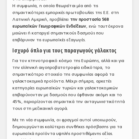
Η συμφωνία, η οποία θεωρείται μία από τις
ΤΟ ΠΕΡΙΟΔΙΚΟ
σημαντικότερες εμπορικές πρωτοβουλίες της Ε.Ε. στη
Profile
Λατινική Αμερική, προβλέπει
την προστασία 568
ευρωπαϊκών Γεωγραφικών Ενδείξεων
, ενώ ταυτόχρονα
ΑΡΧΕΙΟ ΤΕΥΧΩΝ
μειώνει ή καταργεί σημαντικούς δασμούς που
επιβάρυναν τις ευρωπαϊκές εξαγωγές.
ΣΥΝΕΔΡΙΟ ΚΡΕΑΤΟΣ
Ισχυρό όπλο για τους παραγωγούς γάλακτος
Για τον κτηνοτροφικό κόσμο της Ευρώπης, αλλά και για
την ελληνική αιγοπροβατοτροφία ειδικότερα, το
σημαντικότερο στοιχείο της συμφωνίας αφορά τα
γαλακτοκομικά προϊόντα. Μέχρι σήμερα, αρκετές
κατηγορίες ευρωπαϊκών τυριών και γαλακτοκομικών
επιβαρύνονταν με δασμούς που έφθαναν ακόμη και το
45%, περιορίζοντας σημαντικά την ανταγωνιστικότητά
τους στη μεξικανική αγορά.
Με τη νέα συμφωνία, οι φραγμοί αυτοί υποχωρούν,
δημιουργώντας καλύτερες συνθήκες πρόσβασης για τα
ευρωπαϊκά προϊόντα υψηλής προστιθέμενης αξίας.