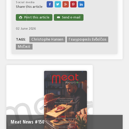
Social media





Share this article
Print this article
Send e-mail

✉
02 June 2026
Christophe Hansen
Γεωγραφικές Ενδείξεις
TAGS:
Μεξικό
Meat News #150