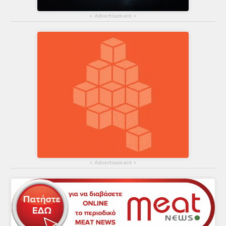
▴
Advertisement
▴
▴
Advertisement
▴