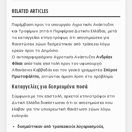
ΑΝΑΛΥΣΕΙΣ
RELATED ARTICLES
ΕΜΠΟΡΙΚΟΣ ΚΑΤΑΛΟΓΟΣ
Παρέμβαση προς το υπουργείο Αγροτικής Ανάπτυξης
και Τροφίμων ζητά η Περιφέρεια Δυτικής Ελλάδας, μετά
ΠΑΡΑΓΩΓΗ & ΕΜΠΟΡΙΑ
τις καταγγελίες κτηνοτρόφων ότι αποζημιώσεις για
ΣΦΑΓΕΙΑ
θανατώσεις ζώων δεσμεύτηκαν από τράπεζες λόγω
χρεών προς το Δημόσιο.
ΠΡΩΤΕΣ ΥΛΕΣ
Ο αντιπεριφερειάρχης Αγροτικής Ανάπτυξης
Ανδρέας
Φίλιας
απέστειλε επιστολή προς τον υφυπουργό
ΕΞΟΠΛΙΣΜΟΣ
Αθανάσιος Καββαδάς και τον γενικό γραμματέα
Σπύρος
Πρωτοψάλτης,
ζητώντας άμεση λύση στο πρόβλημα.
ΥΠΗΡΕΣΙΕΣ
Καταγγελίες για δεσμευμένα ποσά
ΕΜΠΟΡΙΚΟΙ ΑΝΤΙΠΡΟΣΩΠΟΙ
Σύμφωνα με την επιστολή, αρκετοί κτηνοτρόφοι στη
Δυτική Ελλάδα διαπίστωσαν ότι οι αποζημιώσεις που
ΝΟΜΟΘΕΣΙΑ
έλαβαν για την υποχρεωτική θανάτωση ζώων λόγω
ΕΛΛΗΝΙΚΗ ΝΟΜΟΘΕΣΙΑ
ευλογιάς:
ΕΥΡΩΠΑΪΚΗ ΝΟΜΟΘΕΣΙΑ
δεσμεύτηκαν από τραπεζικούς λογαριασμούς,