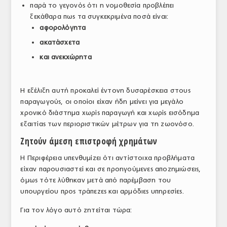
παρά το γεγονός ότι η νομοθεσία προβλέπει
ΤΟ ΠΕΡΙΟΔΙΚΟ
ξεκάθαρα πως τα συγκεκριμένα ποσά είναι:
αφορολόγητα
Profile
ακατάσχετα
ΑΡΧΕΙΟ ΤΕΥΧΩΝ
και ανεκχώρητα
ΣΥΝΕΔΡΙΟ ΚΡΕΑΤΟΣ
Η εξέλιξη αυτή προκαλεί έντονη δυσαρέσκεια στους
παραγωγούς, οι οποίοι είχαν ήδη μείνει για μεγάλο
χρονικό διάστημα χωρίς παραγωγή και χωρίς εισόδημα
εξαιτίας των περιοριστικών μέτρων για τη ζωονόσο.
Ζητούν άμεση επιστροφή χρημάτων
Η Περιφέρεια υπενθυμίζει ότι αντίστοιχα προβλήματα
είχαν παρουσιαστεί και σε προηγούμενες αποζημιώσεις,
όμως τότε λύθηκαν μετά από παρέμβαση του
υπουργείου προς τράπεζες και αρμόδιες υπηρεσίες.
Για τον λόγο αυτό ζητείται τώρα: