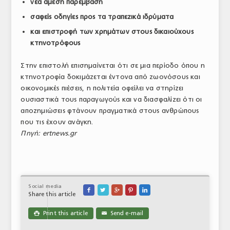
νέα άμεση παρέμβαση
σαφείς οδηγίες προς τα τραπεζικά ιδρύματα
και επιστροφή των χρημάτων στους δικαιούχους
κτηνοτρόφους
Στην επιστολή επισημαίνεται ότι σε μια περίοδο όπου η
κτηνοτροφία δοκιμάζεται έντονα από ζωονόσους και
οικονομικές πιέσεις, η πολιτεία οφείλει να στηρίζει
ουσιαστικά τους παραγωγούς και να διασφαλίζει ότι οι
αποζημιώσεις φτάνουν πραγματικά στους ανθρώπους
που τις έχουν ανάγκη.
Πηγή: ertnews.gr
Social media





Share this article
Print this article
Send e-mail

✉