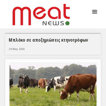
☰
ΑΡΘΡΟΓΡΑΦΙΑ
ΕΛΛΑΔΑ
ΕΙΔΗΣΕΙΣ
Μπλόκο σε αποζημιώσεις κτηνοτρόφων
ΣΥΝΕΝΤΕΥΞΕΙΣ
20 May 2026
ΘΕΜΑΤΑ
ΑΝΑΛΥΣΕΙΣ
ΚΟΣΜΟΣ
ΕΙΔΗΣΕΙΣ
ΕΥΡΩΠΑΪΚΕΣ ΑΠΟΦΑΣΕΙΣ
ΘΕΜΑΤΑ