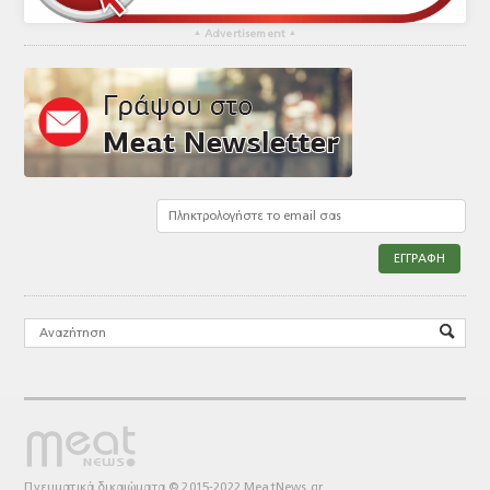
▴
Advertisement
▴
Πνευματικά δικαιώματα © 2015-2022 MeatNews.gr.