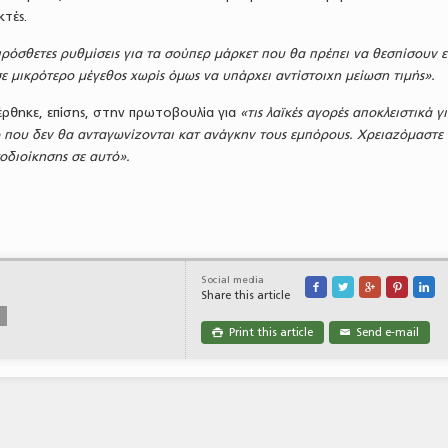
κτές.
ρόσθετες ρυθμίσεις για τα σούπερ μάρκετ που θα πρέπει να θεσπίσουν ε
ε μικρότερο μέγεθος χωρίς όμως να υπάρχει αντίστοιχη μείωση τιμής».
θηκε, επίσης, στην πρωτοβουλία για
«τις λαϊκές
αγορές αποκλειστικά γ
που δεν θα ανταγωνίζονται κατ ανάγκην τους εμπόρους. Χρειαζόμαστε 
οδιοίκησης σε αυτό».
Social media





Share this article
Print this article
Send e-mail

✉