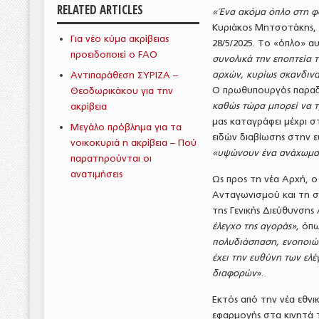
RELATED ARTICLES
«Ένα ακόμα όπλο στη φα
Κυριάκος Μητσοτάκης, 
Για νέο κύμα ακρίβειας
28/5/2025. Το «όπλο» αυ
προειδοποιεί ο FAO
συνολικά την εποπτεία 
αρχών, κυρίως σκανδιν
Αντιπαράθεση ΣΥΡΙΖΑ –
Ο πρωθυπουργός παραδ
Θεοδωρικάκου για την
καθώς τώρα μπορεί να τ
ακρίβεια
μας καταγράφει μέχρι 
Μεγάλο πρόβλημα για τα
ειδών διαβίωσης στην ε
νοικοκυριά η ακρίβεια – Πού
«υψώνουν ένα ανάχωμα 
παρατηρούνται οι
ανατιμήσεις
Ως προς τη νέα Αρχή, ο
Ανταγωνισμού και τη 
της Γενικής Διεύθυνσης
έλεγχο της αγοράς»,
όπως
πολυδιάσπαση, ενοποιών
έχει την ευθύνη των ελ
διαφορών
».
Εκτός από την νέα εθνι
εφαρμογής στα κινητά 