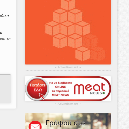
ιδική
ια
και τη
▴
Advertisement
▴
▴
Advertisement
▴