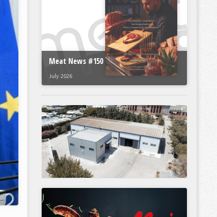
Meat News #150
July 2026