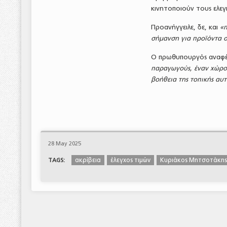
κινητοποιούν τους ελεγ
Προανήγγειλε, δε, και
«π
σήμανση για προϊόντα σ
Ο πρωθυπουργός αναφέρ
παραγωγούς, έναν χώρο 
βοήθεια της τοπικής αυτ
28 May 2025
ακρίβεια
έλεγχος τιμών
Κυριάκος Μητσοτάκης
TAGS: