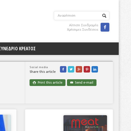
Αίτηση Συνδρομής

Χρήσιμες Συνδέσεις
ΣΥΝΕΔΡΙΟ ΚΡΕΑΤΟΣ
Social media





Share this article
Print this article
Send e-mail

✉