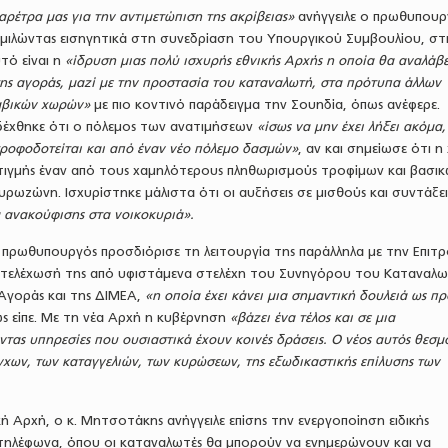
ρέτρα μας για την αντιμετώπιση της ακρίβειας»
ανήγγειλε ο πρωθυπουρ
μιλώντας εισηγητικά στη συνεδρίαση του Υπουργικού Συμβουλίου, στι
τό είναι η
«ίδρυση μιας πολύ ισχυρής εθνικής Αρχής η οποία θα αναλάβε
της αγοράς, μαζί με την προστασία του καταναλωτή, στα πρότυπα άλλων
αβικών χωρών»
με πιο κοντινό παράδειγμα την Σουηδία, όπως ανέφερε.
έχθηκε ότι ο πόλεμος των ανατιμήσεων
«ίσως να μην έχει λήξει ακόμα,
ροφοδοτείται και από έναν νέο πόλεμο δασμών»
, αν και σημείωσε ότι 
στιγμής έναν από τους χαμηλότερους πληθωρισμούς τροφίμων και βασι
υρωζώνη. Ισχυρίστηκε μάλιστα ότι οι αυξήσεις σε μισθούς και συντάξει
ανακούφισης στα νοικοκυριά».
 πρωθυπουργός προσδιόρισε τη λειτουργία της παράλληλα με την Επιτ
στελέχωσή της από υφιστάμενα στελέχη του Συνηγόρου του Καταναλω
 Αγοράς και της ΔΙΜΕΑ,
«η οποία έχει κάνει μια σημαντική δουλειά ως πρ
 είπε. Με τη νέα Αρχή η κυβέρνηση
«βάζει ένα τέλος και σε μια
τας υπηρεσίες που ουσιαστικά έχουν κοινές δράσεις. Ο νέος αυτός θεσμ
έγχων, των καταγγελιών, των κυρώσεων, της εξωδικαστικής επίλυσης των
κή Αρχή, ο κ. Μητσοτάκης ανήγγειλε επίσης την ενεργοποίηση ειδικής
τηλέφωνα, όπου οι καταναλωτές θα μπορούν να ενημερώνουν και να