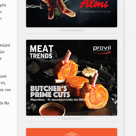
γός
ς
ι
▴
Advertisement
▴
η χώρα
κών
ς
ροπή
τή,
ος τον
ός θα
▴
Advertisement
▴