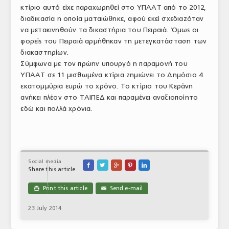
κτίριο αυτό είχε παραχωρηθεί στο ΥΠΑΑΤ από το 2012,
ΑΝΑΛΥΣΕΙΣ
διαδικασία η οποία ματαιώθηκε, αφού εκεί σχεδιαζόταν
να μετακινηθούν τα δικαστήρια του Πειραιά. Όμως οι
ΕΜΠΟΡΙΚΟΣ ΚΑΤΑΛΟΓΟΣ
φορείς του Πειραιά αρμήθηκαν τη μετεγκατάσταση των
διακαστηρίων.
ΠΑΡΑΓΩΓΗ & ΕΜΠΟΡΙΑ
Σύμφωνα με τον πρώην υπουργό η παραμονή του
ΥΠΑΑΤ σε 11 μισθωμένα κτίρια ζημιώνει το Δημόσιο 4
ΣΦΑΓΕΙΑ
εκατομμύρια ευρώ το χρόνο. Το κτίριο του Κεράνη
ΠΡΩΤΕΣ ΥΛΕΣ
ανήκει πλέον στο ΤΑΙΠΕΔ και παραμένει αναξιοποίητο
εδώ και πολλά χρόνια.
ΕΞΟΠΛΙΣΜΟΣ
ΥΠΗΡΕΣΙΕΣ
ΕΜΠΟΡΙΚΟΙ ΑΝΤΙΠΡΟΣΩΠΟΙ
Social media





Share this article
ΝΟΜΟΘΕΣΙΑ
Print this article
Send e-mail

✉
ΕΛΛΗΝΙΚΗ ΝΟΜΟΘΕΣΙΑ
23 July 2014
ΕΥΡΩΠΑΪΚΗ ΝΟΜΟΘΕΣΙΑ