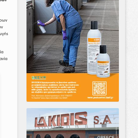
ίρων
ων
ωγής
ία
ανία