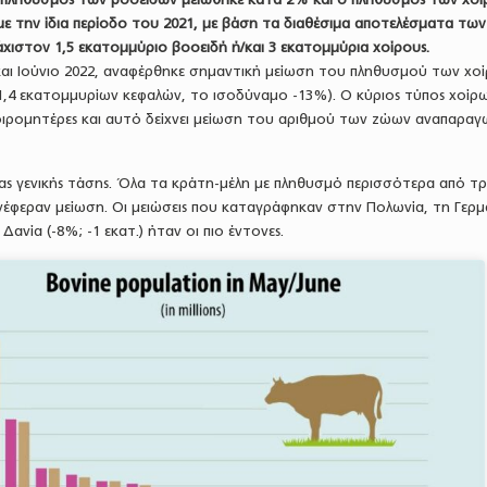
ε την ίδια περίοδο του 2021, με βάση τα διαθέσιμα αποτελέσματα των
ιστον 1,5 εκατομμύριο βοοειδή ή/και 3 εκατομμύρια χοίρους.
και Ιούνιο 2022, αναφέρθηκε σημαντική μείωση του πληθυσμού των χο
1,4 εκατομμυρίων κεφαλών, το ισοδύναμο -13%). Ο κύριος τύπος χοίρ
οιρομητέρες και αυτό δείχνει μείωση του αριθμού των ζώων αναπαραγ
ας γενικής τάσης. Όλα τα κράτη-μέλη με πληθυσμό περισσότερα από τρ
νέφεραν μείωση. Οι μειώσεις που καταγράφηκαν στην Πολωνία, τη Γερμ
η Δανία (-8%; -1 εκατ.) ήταν οι πιο έντονες.