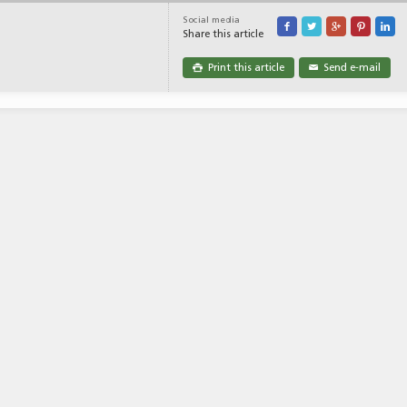
Social media





Share this article
Print this article
Send e-mail

✉