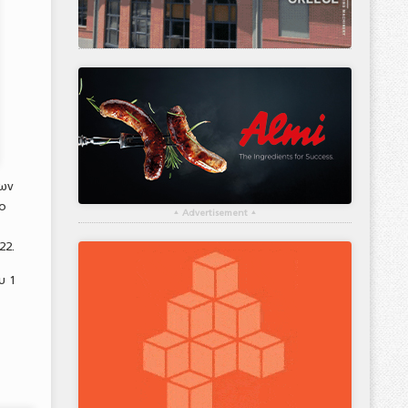
των
ο
▴
Advertisement
▴
22.
υ 1