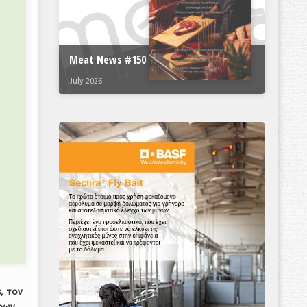
Meat News #150
July 2026
, τον
ίρων