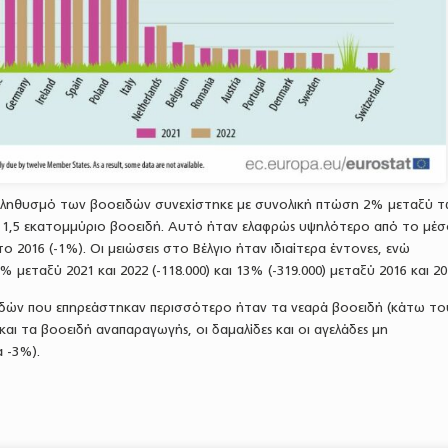
πληθυσμό των βοοειδών συνεχίστηκε με συνολική πτώση 2% μεταξύ 
1,5 εκατομμύριο βοοειδή. Αυτό ήταν ελαφρώς υψηλότερο από το μέσ
 2016 (-1%). Οι μειώσεις στο Βέλγιο ήταν ιδιαίτερα έντονες, ενώ
 μεταξύ 2021 και 2022 (-118.000) και 13% (-319.000) μεταξύ 2016 και 20
δών που επηρεάστηκαν περισσότερο ήταν τα νεαρά βοοειδή (κάτω το
και τα βοοειδή αναπαραγωγής, οι δαμαλίδες και οι αγελάδες μη
 -3%).