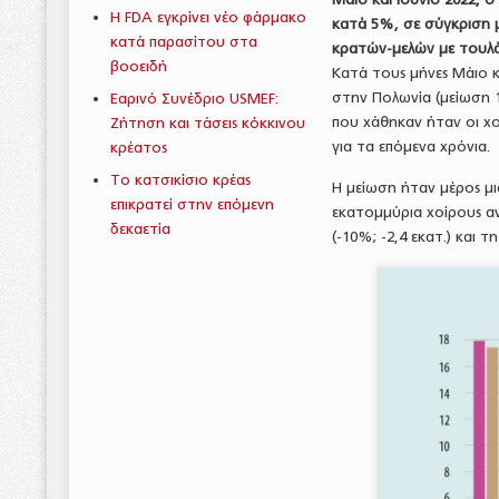
Η FDA εγκρίνει νέο φάρμακο
κατά 5%, σε σύγκριση μ
κατά παρασίτου στα
κρατών-μελών με τουλάχ
βοοειδή
Κατά τους μήνες Μάιο 
στην Πολωνία (μείωση 
Εαρινό Συνέδριο USMEF:
που χάθηκαν ήταν οι χ
Ζήτηση και τάσεις κόκκινου
για τα επόμενα χρόνια.
κρέατος
Το κατσικίσιο κρέας
Η μείωση ήταν μέρος μι
επικρατεί στην επόμενη
εκατομμύρια χοίρους α
δεκαετία
(-10%; -2,4 εκατ.) και τ