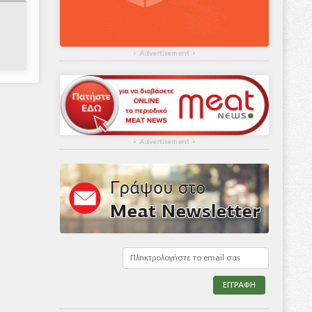
▴
Advertisement
▴
▴
Advertisement
▴