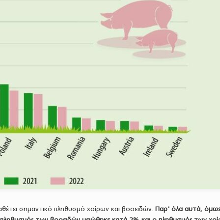
θέτει σημαντικό πληθυσμό χοίρων και βοοειδών.
Παρ' όλα αυτά, όμως
 ο πληθυσμός των βοοειδών μειώθηκε κατά 2% και ο πληθυσμός των χο