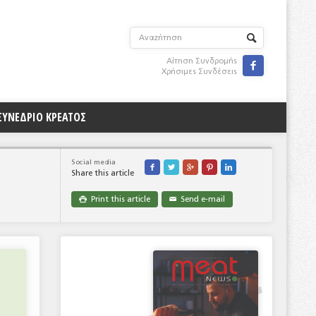
Αίτηση Συνδρομής

Χρήσιμες Συνδέσεις
ΣΥΝΕΔΡΙΟ ΚΡΕΑΤΟΣ
Social media





Share this article
Print this article
Send e-mail

✉