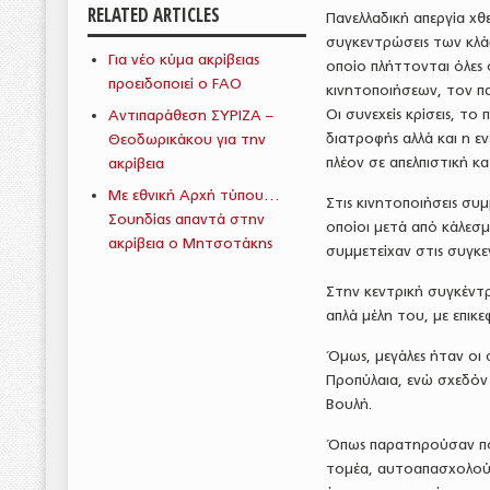
RELATED ARTICLES
Πανελλαδική απεργία χθ
συγκεντρώσεις των κλάδ
Για νέο κύμα ακρίβειας
οποίο πλήττονται όλες 
προειδοποιεί ο FAO
κινητοποιήσεων, τον π
Οι συνεχείς κρίσεις, τ
Αντιπαράθεση ΣΥΡΙΖΑ –
διατροφής αλλά και η εν
Θεοδωρικάκου για την
πλέον σε απελπιστική κ
ακρίβεια
Με εθνική Αρχή τύπου…
Στις κινητοποιήσεις συμ
Σουηδίας απαντά στην
οποίοι μετά από κάλεσμ
ακρίβεια ο Μητσοτάκης
συμμετείχαν στις συγκε
Στην κεντρική συγκέντ
απλά μέλη του, με επικ
Όμως, μεγάλες ήταν οι
Προπύλαια, ενώ σχεδόν
Βουλή.
Όπως παρατηρούσαν πολλ
τομέα, αυτοαπασχολούμε