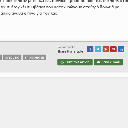
και διεκδίκησαν με απολύτως ειρηνικό τρόπο ουσιαστικές αυξήσεις στο
ξεις, συλλογικές συμβάσεις που κατοχυρώνουν σταθερή δουλειά με
βασικά αγαθά φτηνά για τον λαό.
Social media





Share this article
ενέργεια
επιχειρήσεις
Print this article
Send e-mail

✉