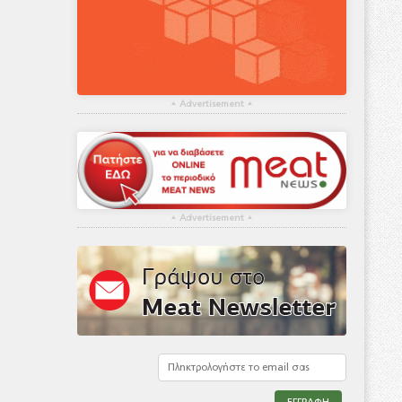
▴
Advertisement
▴
▴
Advertisement
▴