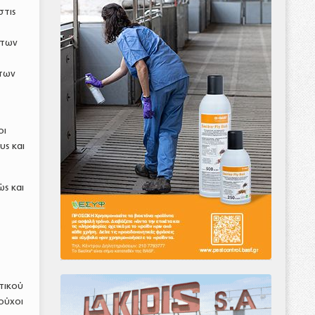
στις
 των
ντων
ι
οι
υς και
ς και
τικού
ιούχοι