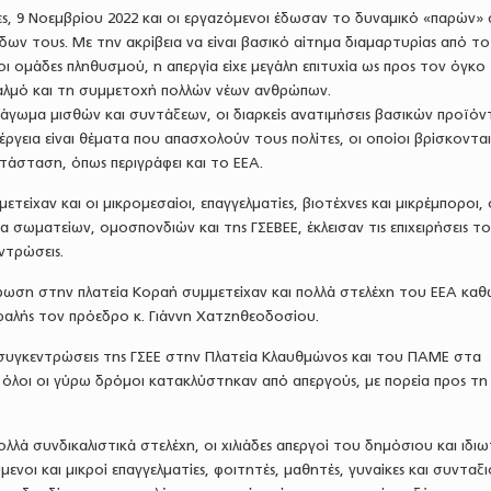
ες, 9 Νοεμβρίου 2022 και οι εργαζόμενοι έδωσαν το δυναμικό «παρών» 
ων τους. Με την ακρίβεια να είναι βασικό αίτημα διαμαρτυρίας από το
οι ομάδες πληθυσμού, η απεργία είχε μεγάλη επιτυχία ως προς τον όγκο
αλμό και τη συμμετοχή πολλών νέων ανθρώπων.
ο πάγωμα μισθών και συντάξεων, οι διαρκείς ανατιμήσεις βασικών προϊό
έργεια είναι θέματα που απασχολούν τους πολίτες, οι οποίοι βρίσκοντα
ατάσταση, όπως περιγράφει και το ΕΕΑ.
μετείχαν και οι μικρομεσαίοι, επαγγελματίες, βιοτέχνες και μικρέμποροι, 
α σωματείων, ομοσπονδιών και της ΓΣΕΒΕΕ, έκλεισαν τις επιχειρήσεις το
ντρώσεις.
ρωση στην πλατεία Κοραή συμμετείχαν και πολλά στελέχη του ΕΕΑ καθώ
εφαλής τον πρόεδρο κ. Γιάννη Χατζηθεοδοσίου.
 συγκεντρώσεις της ΓΣΕΕ στην Πλατεία Κλαυθμώνος και του ΠΑΜΕ στα
 όλοι οι γύρω δρόμοι κατακλύστηκαν από απεργούς, με πορεία προς τη
ά συνδικαλιστικά στελέχη, οι χιλιάδες απεργοί του δημόσιου και ιδιω
νοι και μικροί επαγγελματίες, φοιτητές, μαθητές, γυναίκες και συνταξ