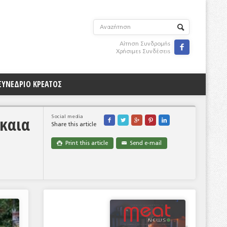
Αίτηση Συνδρομής

Χρήσιμες Συνδέσεις
ΣΥΝΕΔΡΙΟ ΚΡΕΑΤΟΣ
καια
Social media





Share this article
Print this article
Send e-mail

✉