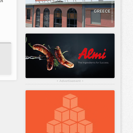
υς
▴
Advertisement
▴