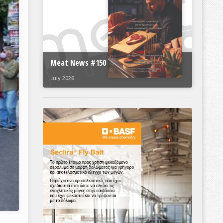
Meat News #150
July 2026