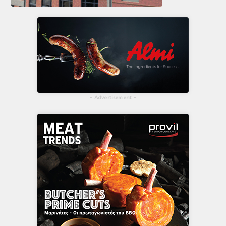
▴
Advertisement
▴