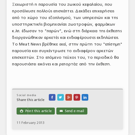
Ξεχωριστή η παρουσία του ζωικού κεφαλαίου, που
ΑΝΑΛΥΣΕΙΣ
προσέλκυσε πολλούς επισκέπτες. Δεκάδες επιχειρήσεις
από το χώρο του εξοπλισμού, των υπηρεσιών και της
ΕΜΠΟΡΙΚΟΣ ΚΑΤΑΛΟΓΟΣ
υποστηρικτικής βιομηχανίας ζωοτροφών, φαρμάκων
κ.λπ. έδωσαν το "παρών", ενώ στη διάρκεια της έκθεσης
ΠΑΡΑΓΩΓΗ & ΕΜΠΟΡΙΑ
διοργανώθηκαν αρκετές και ενδιαφέρουσες εκδηλώσεις.
Το Meat News βρέθηκε εκεί, στην πρώτη του "επίσημη"
ΣΦΑΓΕΙΑ
παρουσία και συγκέντρωσε το ενδιαφέρον αρκετών
ΠΡΩΤΕΣ ΥΛΕΣ
επισκεπτών. Στο επόμενο τεύχος του, το περιοδικό θα
παρουσιάσει εικόνες και ρεπορτάζ από την έκθεση.
ΕΞΟΠΛΙΣΜΟΣ
ΥΠΗΡΕΣΙΕΣ
ΕΜΠΟΡΙΚΟΙ ΑΝΤΙΠΡΟΣΩΠΟΙ
Social media





Share this article
ΝΟΜΟΘΕΣΙΑ
Print this article
Send e-mail

✉
ΕΛΛΗΝΙΚΗ ΝΟΜΟΘΕΣΙΑ
11 February 2013
ΕΥΡΩΠΑΪΚΗ ΝΟΜΟΘΕΣΙΑ