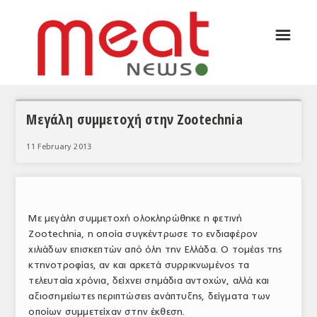
☰
ΑΡΘΡΟΓΡΑΦΙΑ
ΕΛΛΑΔΑ
ΕΙΔΗΣΕΙΣ
Μεγάλη συμμετοχή στην Zootechnia
ΣΥΝΕΝΤΕΥΞΕΙΣ
11 February 2013
ΘΕΜΑΤΑ
ΑΝΑΛΥΣΕΙΣ
Με μεγάλη συμμετοχή ολοκληρώθηκε η φετινή
ΚΟΣΜΟΣ
Zootechnia, η οποία συγκέντρωσε το ενδιαφέρον
χιλιάδων επισκεπτών από όλη την Ελλάδα. Ο τομέας της
ΕΙΔΗΣΕΙΣ
κτηνοτροφίας, αν και αρκετά συρρικνωμένος τα
τελευταία χρόνια, δείχνει σημάδια αντοχών, αλλά και
ΕΥΡΩΠΑΪΚΕΣ ΑΠΟΦΑΣΕΙΣ
αξιοσημείωτες περιπτώσεις ανάπτυξης, δείγματα των
ΘΕΜΑΤΑ
οποίων συμμετείχαν στην έκθεση.