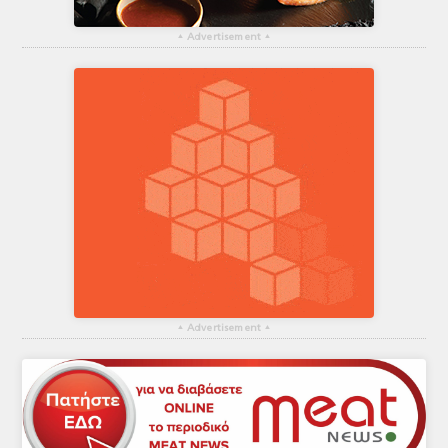
▴
Advertisement
▴
▴
Advertisement
▴