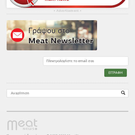
▴
Advertisement
▴