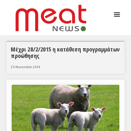
☰
ΑΡΘΡΟΓΡΑΦΙΑ
ΕΛΛΑΔΑ
ΕΙΔΗΣΕΙΣ
Μέχρι 28/2/2015 η κατάθεση προγραμμάτων
προώθησης
ΣΥΝΕΝΤΕΥΞΕΙΣ
25 November 2014
ΘΕΜΑΤΑ
ΑΝΑΛΥΣΕΙΣ
ΚΟΣΜΟΣ
ΕΙΔΗΣΕΙΣ
ΕΥΡΩΠΑΪΚΕΣ ΑΠΟΦΑΣΕΙΣ
ΘΕΜΑΤΑ