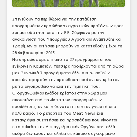
ΑΝΑΛΥΣΕΙΣ
Στενεύουν τα περιθώρια για την κατάθεση
ΕΜΠΟΡΙΚΟΣ ΚΑΤΑΛΟΓΟΣ
προγραμμάτων προώθησης αγροτικών προϊόντων προς
χρηματοδότηση από την Ε.Ε. Σύμφωνα με την
ΠΑΡΑΓΩΓΗ & ΕΜΠΟΡΙΑ
ανακοίνωση του Υπουργείου Αγροτικής Ανάπτυξης και
ΣΦΑΓΕΙΑ
Τροφίμων οι αιτήσεις μπορούν να κατατεθούν μέχρι τις
28 Φεβρουαρίου 2015.
ΠΡΩΤΕΣ ΥΛΕΣ
Να σημειώσουμε ότι από τα 27 προγράμματα που
ενέκρινε η Κομισιόν, τέσσερα προέρχονται από τη χώρα
ΕΞΟΠΛΙΣΜΟΣ
μας. Συνολικά 7 προγράμματα άλλων ευρωπαϊκών
κρατών αφορούν την προώθηση προϊόντων κρέατος
ΥΠΗΡΕΣΙΕΣ
με το αιγοπρόβειο να έχει την τιμητική του.
Ο οργανωμένος κλάδος κρέατος στην χώρα μας
ΕΜΠΟΡΙΚΟΙ ΑΝΤΙΠΡΟΣΩΠΟΙ
απουσιάζει από τη λίστα των προγραμμάτων
προώθησης, αν και η δυνατότητα ήταν γνωστή από
ΝΟΜΟΘΕΣΙΑ
πολύ καιρό. Το ρεπορτάζ του Meat News έχει
ΕΛΛΗΝΙΚΗ ΝΟΜΟΘΕΣΙΑ
καταγράψει συζητήσεις και προσπάθειες που γίνονται
στο επίπεδο της Διεπαγγελματικής Οργάνωσης, αλλά
ΕΥΡΩΠΑΪΚΗ ΝΟΜΟΘΕΣΙΑ
ακόμα δεν έχουν καταλήξει σε κάποιο συγκεκριμένο