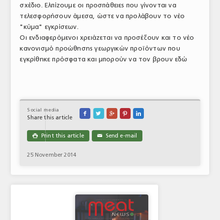
σχέδιο. Ελπίζουμε οι προσπάθειες που γίνονται να
ΤΟ ΠΕΡΙΟΔΙΚΟ
τελεσφορήσουν άμεσα, ώστε να προλάβουν το νέο
"κύμα" εγκρίσεων.
Profile
Οι ενδιαφερόμενοι χρειάζεται να προσέξουν και το νέο
κανονισμό προώθησης γεωργικών προϊόντων που
ΑΡΧΕΙΟ ΤΕΥΧΩΝ
εγκρίθηκε πρόσφατα και μπορούν να τον βρουν εδώ
ΣΥΝΕΔΡΙΟ ΚΡΕΑΤΟΣ
Social media





Share this article
Print this article
Send e-mail

✉
25 November 2014