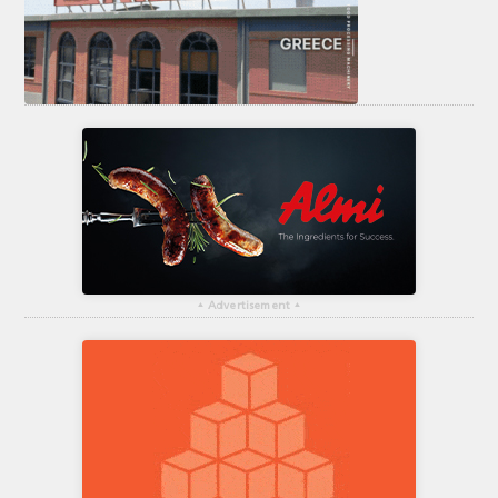
▴
Advertisement
▴