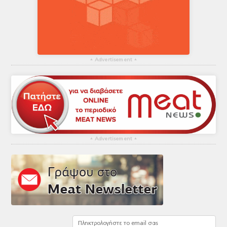
▴
Advertisement
▴
▴
Advertisement
▴