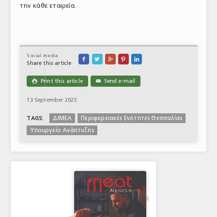
την κάθε εταιρεία.
Social media





Share this article
Print this article
Send e-mail

✉
13 September 2023
ΔΙΜΕΑ
Περιφερειακές Ενότητες Θεσσαλίας
TAGS:
Υπουργείο Ανάπτυξης