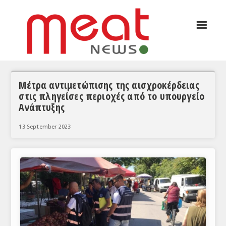
☰
ΑΡΘΡΟΓΡΑΦΙΑ
ΕΛΛΑΔΑ
ΕΙΔΗΣΕΙΣ
Μέτρα αντιμετώπισης της αισχροκέρδειας
στις πληγείσες περιοχές από το υπουργείο
ΣΥΝΕΝΤΕΥΞΕΙΣ
Ανάπτυξης
ΘΕΜΑΤΑ
13 September 2023
ΑΝΑΛΥΣΕΙΣ
ΚΟΣΜΟΣ
ΕΙΔΗΣΕΙΣ
ΕΥΡΩΠΑΪΚΕΣ ΑΠΟΦΑΣΕΙΣ
ΘΕΜΑΤΑ