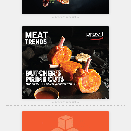
▴
Advertisement
▴
▴
Advertisement
▴