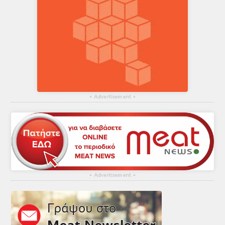
▴
Advertisement
▴
▴
Advertisement
▴