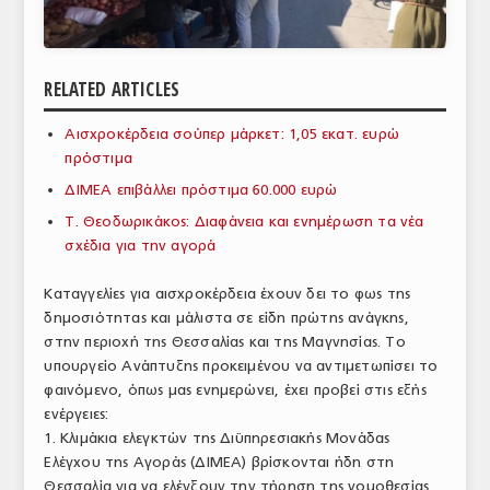
ΑΝΑΛΥΣΕΙΣ
ΕΜΠΟΡΙΚΟΣ ΚΑΤΑΛΟΓΟΣ
RELATED ARTICLES
ΠΑΡΑΓΩΓΗ & ΕΜΠΟΡΙΑ
Αισχροκέρδεια σούπερ μάρκετ: 1,05 εκατ. ευρώ
πρόστιμα
ΣΦΑΓΕΙΑ
ΔΙΜΕΑ επιβάλλει πρόστιμα 60.000 ευρώ
ΠΡΩΤΕΣ ΥΛΕΣ
Τ. Θεοδωρικάκος: Διαφάνεια και ενημέρωση τα νέα
σχέδια για την αγορά
ΕΞΟΠΛΙΣΜΟΣ
Καταγγελίες για αισχροκέρδεια έχουν δει το φως της
ΥΠΗΡΕΣΙΕΣ
δημοσιότητας και μάλιστα σε είδη πρώτης ανάγκης,
ΕΜΠΟΡΙΚΟΙ ΑΝΤΙΠΡΟΣΩΠΟΙ
στην περιοχή της Θεσσαλίας και της Μαγνησίας. Το
υπουργείο Ανάπτυξης προκειμένου να αντιμετωπίσει το
ΝΟΜΟΘΕΣΙΑ
φαινόμενο, όπως μας ενημερώνει, έχει προβεί στις εξής
ενέργειες:
ΕΛΛΗΝΙΚΗ ΝΟΜΟΘΕΣΙΑ
1. Κλιμάκια ελεγκτών της Διϋπηρεσιακής Μονάδας
Ελέγχου της Αγοράς (ΔΙΜΕΑ) βρίσκονται ήδη στη
ΕΥΡΩΠΑΪΚΗ ΝΟΜΟΘΕΣΙΑ
Θεσσαλία για να ελέγξουν την τήρηση της νομοθεσίας