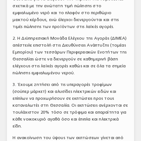
σχετικά με την ανώτατη τιμή πώλησης στο
ΤΟ ΠΕΡΙΟΔΙΚΟ
εμφιαλωμένο νερό και το πλαφόν στο περιθώριο
Profile
μεικτού κέρδους, ενώ έλεγχοι διενεργούνται και στις
τιμές πώλησης των προϊόντων στις λαϊκές αγορές.
ΑΡΧΕΙΟ ΤΕΥΧΩΝ
2. Η Διϋπηρεσιακή Μονάδα Ελέγχου της Αγοράς (ΔΙΜΕΑ)
ΣΥΝΕΔΡΙΟ ΚΡΕΑΤΟΣ
απέστειλε επιστολή στις Διευθύνσεις Ανάπτυξης (τομέας
Εμπορίου) των τεσσάρων Περιφερειακών Ενοτήτων της
Θεσσαλίας ώστε να διενεργούν σε καθημερινή βάση
ελέγχους στις λαϊκές αγορές καθώς και σε όλα τα σημεία
πώλησης εμφιαλωμένου νερού.
3. Έχουμε ζητήσει από τις υπεραγορές τροφίμων
(σούπερ μάρκετ) και αλυσίδες ηλεκτρικών ειδών και
επίπλων να προχωρήσουν σε εκπτώσεις προς τους
καταναλωτές στη Θεσσαλία. Οι εκπτώσεις ανέρχονται σε
τουλάχιστον 20% τόσο σε τρόφιμα και απαραίτητα για
κάθε νοικοκυριό αγαθά όσο και έπιπλα και ηλεκτρικά
είδη.
Η ανακοίνωση του ύψους των εκπτώσεων γίνεται από