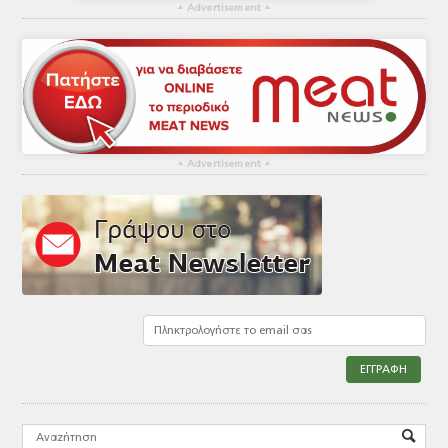
▴
Advertisement
▴
▴
Advertisement
▴