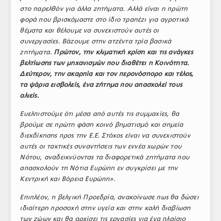
στο παρελθόν για άλλα ζητήματα. Αλλά είναι η πρώτη
φορά που βρισκόμαστε στο ίδιο τραπέζι για αγροτικά
θέματα και θέλουμε να συνεχιστούν αυτές οι
συνεργασίες. Βάζουμε στην ατζέντα τρία βασικά
ζητήματα.
Πρώτον, την κλιματική κρίση και τις ανάγκες
βελτίωσης των μηχανισμών που διαθέτει η Κοινότητα.
Δεύτερον, την ακαρπία και τον περονόσπορο και τέλος,
τα ψάρια εισβολείς, ένα ζήτημα που απασχολεί τους
αλιείς.
Ευελπιστούμε ότι μέσα από αυτές τις συμμαχίες, θα
βρούμε σε πρώτη φάση κοινό βηματισμό και σημεία
διεκδίκησης προς την Ε.Ε. Στόχος είναι να συνεχιστούν
αυτές οι τακτικές συναντήσεις των εννέα χωρών του
Νότου, αναδεικνύοντας τα διαφορετικά ζητήματα που
απασχολούν τη Νότια Ευρώπη εν συγκρίσει με την
Κεντρική και Βόρεια Ευρώπη».
Επιπλέον, η βελγική Προεδρία, ανακοίνωσε πως θα δώσει
ιδιαίτερη προσοχή στην υγεία και στην καλή διαβίωση
των ζώων και θα αρχίσει τις εργασίες για ένα πλαίσιο