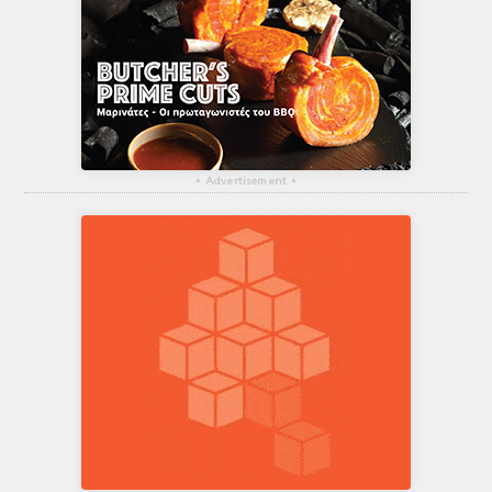
▴
Advertisement
▴