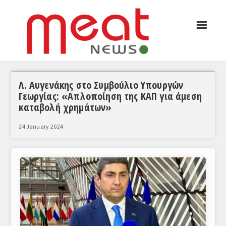
☰
ΑΡΘΡΟΓΡΑΦΙΑ
ΕΛΛΑΔΑ
ΕΙΔΗΣΕΙΣ
Λ. Αυγενάκης στο Συμβούλιο Υπουργών
Γεωργίας: «Απλοποίηση της ΚΑΠ για άμεση
ΣΥΝΕΝΤΕΥΞΕΙΣ
καταβολή χρημάτων»
ΘΕΜΑΤΑ
24 January 2024
ΑΝΑΛΥΣΕΙΣ
ΚΟΣΜΟΣ
ΕΙΔΗΣΕΙΣ
ΕΥΡΩΠΑΪΚΕΣ ΑΠΟΦΑΣΕΙΣ
ΘΕΜΑΤΑ