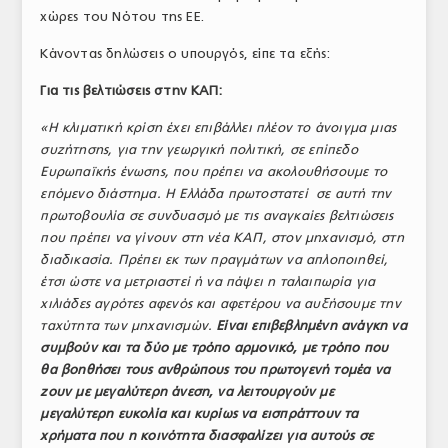
χώρες του Νότου της ΕΕ.
Κάνοντας δηλώσεις ο υπουργός, είπε τα εξής:
Για τις βελτιώσεις στην ΚΑΠ:
«Η κλιματική κρίση έχει επιβάλλει πλέον το άνοιγμα μιας
συζήτησης, για την γεωργική πολιτική, σε επίπεδο
Ευρωπαϊκής ένωσης, που πρέπει να ακολουθήσουμε το
επόμενο διάστημα. Η Ελλάδα πρωτοστατεί σε αυτή την
πρωτοβουλία σε συνδυασμό με τις αναγκαίες βελτιώσεις
που πρέπει να γίνουν στη νέα ΚΑΠ, στον μηχανισμό, στη
διαδικασία. Πρέπει εκ των πραγμάτων να απλοποιηθεί,
έτσι ώστε να μετριαστεί ή να πάψει η ταλαιπωρία για
χιλιάδες αγρότες αφενός και αφετέρου να αυξήσουμε την
ταχύτητα των μηχανισμών.
Είναι επιβεβλημένη ανάγκη να
συμβούν και τα δύο με τρόπο αρμονικό, με τρόπο που
θα βοηθήσει τους ανθρώπους του πρωτογενή τομέα να
ζουν με μεγαλύτερη άνεση, να λειτουργούν με
μεγαλύτερη ευκολία και κυρίως να εισπράττουν τα
χρήματα που η κοινότητα διασφαλίζει για αυτούς σε