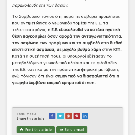
παρακολούθησης των δασών.
Το Συμβούλιο τόνισε ότι, παρά τις σοβαρές προκλήσεις
που αντιμετώπισε ο γεωργικός τομέας της Ε.Ε. τα
τελευταία χρόνια,
η Ε.Ε. εξακολουθεί να κατέχει ηγετική
θέση παγκοσμίως όσον αφορά την ανταγωνιστικότητα,
την ασφάλεια των τροφίμων και τη συμβολή στη διεθνή
επισιτιστική ασφάλεια, σε μεγάλο βαθμό χάρη στην ΚΓΠ.
Κατά τη συζήτησή τους, οι υπουργοί εξέτασαν το
μεταβαλλόμενο γεωπολιτικό πλαίσιο και τις φιλοδοξίες
της Ε.Ε. σχετικά με την πράσινη και ψηφιακή μετάβαση,
ενώ τόνισαν ότι είναι
σημαντικό να διασφαλιστεί ότι η
γεωργία λαμβάνει επαρκή χρηματοδότηση.
Social media





Share this article
Print this article
Send e-mail

✉