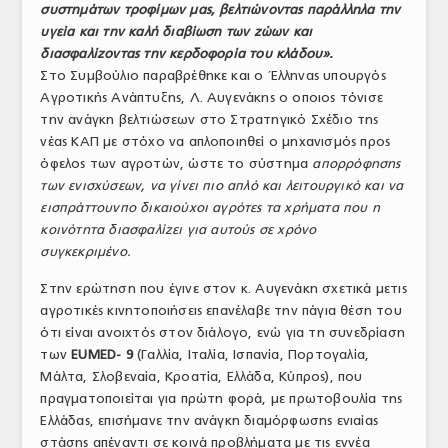
συστημάτων τροφίμων μας, βελτιώνοντας παράλληλα την
ΤΟ ΠΕΡΙΟΔΙΚΟ
υγεία και την καλή διαβίωση των ζώων και
διασφαλίζοντας την κερδοφορία του κλάδου».
Profile
Στο Συμβούλιο παραβρέθηκε και ο Έλληνας υπουργός
Αγροτικής Ανάπτυξης, Λ. Αυγενάκης ο οποιος τόνισε
ΑΡΧΕΙΟ ΤΕΥΧΩΝ
την ανάγκη βελτιώσεων στο Στρατηγικό Σχέδιο της
ΣΥΝΕΔΡΙΟ ΚΡΕΑΤΟΣ
νέας ΚΑΠ με στόχο να απλοποιηθεί ο μηχανισμός προς
όφελος των αγροτών, ώστε το σύστημα
απορρόφησης
των ενισχύσεων, να γίνει πιο απλό και λειτουργικό και να
εισπράττουνπο δικαιούχοι αγρότες τα χρήματα που η
κοινότητα διασφαλίζει για αυτούς σε χρόνο
συγκεκριμένο.
Στην ερώτηση που έγινε στον κ. Αυγενάκη σχετικά μετις
αγροτικές κινητοποιήσεις επανέλαβε την πάγια θέση του
ότι είναι ανοιχτός στον διάλογο, ενώ για τη συνεδρίαση
των
EUMED- 9
(Γαλλία, Ιταλία, Ισπανία, Πορτογαλία,
Μάλτα, Σλοβεναία, Κροατία, Ελλάδα, Κύπρος), που
πραγματοποιείται για πρώτη φορά, με πρωτοβουλία της
Ελλάδας, επισήμανε την ανάγκη διαμόρφωσης ενιαίας
στάσης απέναντι σε κοινά προβλήματα με τις εννέα