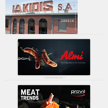
▴
Advertisement
▴