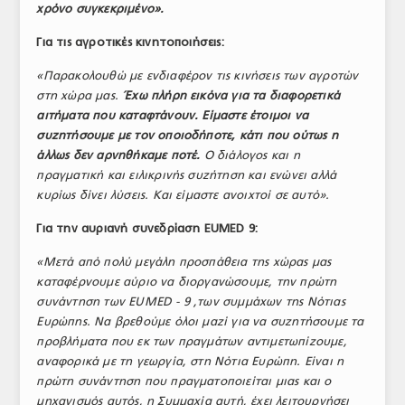
χρόνο συγκεκριμένο».
Για τις αγροτικές κινητοποιήσεις:
«Παρακολουθώ με ενδιαφέρον τις κινήσεις των αγροτών
στη χώρα μας.
Έχω πλήρη εικόνα για τα διαφορετικά
αιτήματα που καταφτάνουν. Είμαστε έτοιμοι να
συζητήσουμε με τον οποιοδήποτε, κάτι που ούτως η
άλλως δεν αρνηθήκαμε ποτέ.
Ο διάλογος και η
πραγματική και ειλικρινής συζήτηση και ενώνει αλλά
κυρίως δίνει λύσεις. Και είμαστε ανοιχτοί σε αυτό».
Για την αυριανή συνεδρίαση EUMED 9:
«Μετά από πολύ μεγάλη προσπάθεια της χώρας μας
καταφέρνουμε αύριο να διοργανώσουμε, την πρώτη
συνάντηση των EUMED - 9 ,των συμμάχων της Νότιας
Ευρώπης. Να βρεθούμε όλοι μαζί για να συζητήσουμε τα
προβλήματα που εκ των πραγμάτων αντιμετωπίζουμε,
αναφορικά με τη γεωργία, στη Νότια Ευρώπη. Είναι η
πρώτη συνάντηση που πραγματοποιείται μιας και ο
μηχανισμός αυτός, η Συμμαχία αυτή, έχει λειτουργήσει