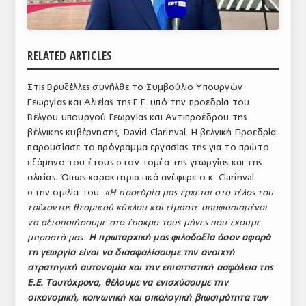
ΑΝΑΛΥΣΕΙΣ
ΕΜΠΟΡΙΚΟΣ ΚΑΤΑΛΟΓΟΣ
RELATED ARTICLES
ΠΑΡΑΓΩΓΗ & ΕΜΠΟΡΙΑ
Στις Βρυξέλλες συνήλθε το Συμβούλιο Υπουργών
ΣΦΑΓΕΙΑ
Γεωργίας και Αλιείας της Ε.Ε. υπό την προεδρία του
Βέλγου υπουργού Γεωργίας και Αντιπροέδρου της
ΠΡΩΤΕΣ ΥΛΕΣ
βέλγικης κυβέρνησης, David Clarinval. Η βελγική Προεδρία
παρουσίασε το πρόγραμμα εργασίας της για το πρώτο
ΕΞΟΠΛΙΣΜΟΣ
εξάμηνο του έτους στον τομέα της γεωργίας και της
αλιείας. Όπως χαρακτηριστικά ανέφερε ο κ. Clarinval
ΥΠΗΡΕΣΙΕΣ
στην ομιλία του:
«Η προεδρία μας έρχεται στο τέλος του
τρέχοντος θεσμικού κύκλου και είμαστε αποφασισμένοι
ΕΜΠΟΡΙΚΟΙ ΑΝΤΙΠΡΟΣΩΠΟΙ
να αξιοποιήσουμε στο έπακρο τους μήνες που έχουμε
μπροστά μας.
Η πρωταρχική μας φιλοδοξία όσον αφορά
ΝΟΜΟΘΕΣΙΑ
τη γεωργία είναι να διασφαλίσουμε την ανοιχτή
ΕΛΛΗΝΙΚΗ ΝΟΜΟΘΕΣΙΑ
στρατηγική αυτονομία και την επισιτιστική ασφάλεια της
Ε.Ε. Ταυτόχρονα, θέλουμε να ενισχύσουμε την
ΕΥΡΩΠΑΪΚΗ ΝΟΜΟΘΕΣΙΑ
οικονομική, κοινωνική και οικολογική βιωσιμότητα των