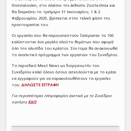
Θεσσαλονίκη, στο πλαίσιο της έκθεσης Zootechnia και
ΤΟ ΠΕΡΙΟΔΙΚΟ
θα διαρκέσει το τριήμερο 31 Ιανουαρίου, 1 & 2
Profile
Φεβρουαρίου 2025, βρίσκεται στην τελική φάση της
προετοιμασίας του.
ΑΡΧΕΙΟ ΤΕΥΧΩΝ
Οι εργασίες που θα παρουσιαστούν ξεπέρασαν τις 100
ΣΥΝΕΔΡΙΟ ΚΡΕΑΤΟΣ
καλύπτοντας ένα μεγάλο πλούτο θεμάτων που αφορά
όλη την αλυσίδα του κρέατος. Σύντομα θα ανακοινωθεί
το αναλυτικό πρόγραμμα των εργασιών του Συνεδρίου.
Το περιοδικό Meat News ως διοργανωτής του
Συνεδρίου καλεί όλους όσους ασχολούνται με το κρέας
να εγγραφούν για να παρακολουθήσουν τις εργασίες
του:
ΔΗΛΩΣΤΕ ΕΓΓΡΑΦΗ
Για περισσότερες πληροφορίες σχετικά με το Συνέδριο
πατήστε
ΕΔΩ
.