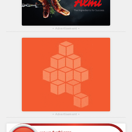
▴
Advertisement
▴
▴
Advertisement
▴