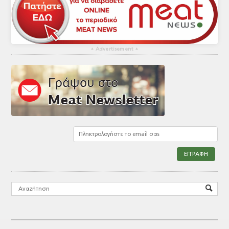
▴
Advertisement
▴