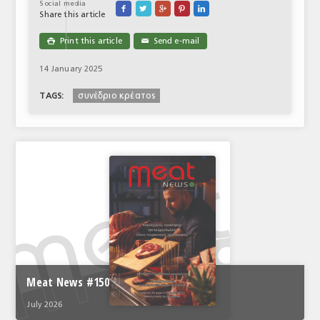
Social media





Share this article
Print this article
Send e-mail

✉
14 January 2025
συνέδριο κρέατος
TAGS:
Meat News #150
July 2026