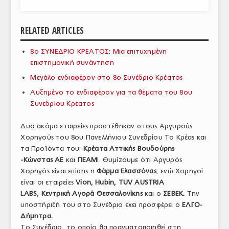
ΑΝΑΛΥΣΕΙΣ
RELATED ARTICLES
ΕΜΠΟΡΙΚΟΣ ΚΑΤΑΛΟΓΟΣ
8ο ΣΥΝΕΔΡΙΟ ΚΡΕΑΤΟΣ: Μια επιτυχημένη
ΠΑΡΑΓΩΓΗ & ΕΜΠΟΡΙΑ
επιστημονική συνάντηση
ΣΦΑΓΕΙΑ
Μεγάλο ενδιαφέρον στο 8ο Συνέδριο Κρέατος
Αυξημένο το ενδιαφέρον για τα θέματα του 8ου
ΠΡΩΤΕΣ ΥΛΕΣ
Συνεδρίου Κρέατος
ΕΞΟΠΛΙΣΜΟΣ
Δυο ακόμα εταιρείες προστέθηκαν στους Αργυρούς
Χορηγούς του 8ου Πανελλήνιου Συνεδρίου Το Κρέας και
ΥΠΗΡΕΣΙΕΣ
τα Προϊόντα του:
Κρέατα Αττικής Βουδούρης
ΕΜΠΟΡΙΚΟΙ ΑΝΤΙΠΡΟΣΩΠΟΙ
-Κώνστας ΑΕ
και
ΠΕΑΜ
Ι. Θυμίζουμε ότι Αργυρός
Χορηγός είναι επίσης η
Φάρμα Ελασσόνας
, ενώ Χορηγοί
ΝΟΜΟΘΕΣΙΑ
είναι οι εταιρείες
Vion, Hubin, TUV AUSTRIA
LABS
,
Κεντρική Αγορά Θεσσαλονίκης
και ο
ΣΕΒΕΚ.
Την
ΕΛΛΗΝΙΚΗ ΝΟΜΟΘΕΣΙΑ
υποστήριξή του στο Συνέδριο έχει προσφέρει ο
ΕΛΓΟ-
Δήμητρα.
ΕΥΡΩΠΑΪΚΗ ΝΟΜΟΘΕΣΙΑ
Το Συνέδριο, το οποίο θα πραγματοποιηθεί στη