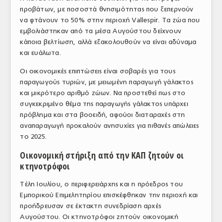
προβάτων, με ποσοστά θνησιμότητας που ξεπερνούν
ΤΟ ΠΕΡΙΟΔΙΚΟ
να φτάνουν το 50% στην περιοχή Vallespir. Τα ζώα που
Profile
εμβολιάστηκαν από τα μέσα Αυγούστου δείχνουν
κάποια βελτίωση, αλλά εξακολουθούν να είναι αδύναμα
ΑΡΧΕΙΟ ΤΕΥΧΩΝ
και ευάλωτα.
ΣΥΝΕΔΡΙΟ ΚΡΕΑΤΟΣ
Οι οικονομικές επιπτώσεις είναι σοβαρές για τους
παραγωγούς τυριών, με μειωμένη παραγωγή γάλακτος
και μικρότερο αριθμό ζώων. Να προστεθεί πως στο
συγκεκριμένο θέμα της παραγωγής γάλακτος υπάρχει
πρόβλημα και στα βοοειδή, αφούοι διαταραχές στη
αναπαραγωγή προκαλούν ανησυχίες για πιθανές απώλειες
το 2025.
Οικονομική στήριξη από την ΚΑΠ ζητούν οι
κτηνοτρόφοι
Τέλη Ιουλίου, ο περιφερειάρχης και η πρόεδρος του
Εμπορικού Επιμελητηρίου επισκέφθηκαν την περιοχή και
προήδρευσαν σε έκτακτη συνεδρίαση αρχές
Αυγούστου. Οι κτηνοτρόφοι ζητούν οικονομική