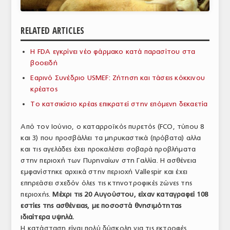
ΑΝΑΛΥΣΕΙΣ
RELATED ARTICLES
ΕΜΠΟΡΙΚΟΣ ΚΑΤΑΛΟΓΟΣ
Η FDA εγκρίνει νέο φάρμακο κατά παρασίτου στα
ΠΑΡΑΓΩΓΗ & ΕΜΠΟΡΙΑ
βοοειδή
ΣΦΑΓΕΙΑ
Εαρινό Συνέδριο USMEF: Ζήτηση και τάσεις κόκκινου
κρέατος
ΠΡΩΤΕΣ ΥΛΕΣ
Το κατσικίσιο κρέας επικρατεί στην επόμενη δεκαετία
ΕΞΟΠΛΙΣΜΟΣ
Από τον Ιούνιο, ο καταρροϊκός πυρετός (FCO, τύπου 8
και 3) που προσβάλλει τα μηρυκαστικά (πρόβατα) αλλα
ΥΠΗΡΕΣΙΕΣ
και τις αγελάδες έχει προκαλέσει σοβαρά προβλήματα
ΕΜΠΟΡΙΚΟΙ ΑΝΤΙΠΡΟΣΩΠΟΙ
στην περιοχή των Πυρηναίων στη Γαλλία. Η ασθένεια
εμφανίστηκε αρχικά στην περιοχή Vallespir και έχει
ΝΟΜΟΘΕΣΙΑ
επηρεάσει σχεδόν όλες τις κτηνοτροφικές ζώνες της
περιοχής.
Μέχρι τις 20 Αυγούστου, είχαν καταγραφεί 108
ΕΛΛΗΝΙΚΗ ΝΟΜΟΘΕΣΙΑ
εστίες της ασθένειας, με ποσοστά θνησιμότητας
ιδιαίτερα υψηλά.
ΕΥΡΩΠΑΪΚΗ ΝΟΜΟΘΕΣΙΑ
Η κατάσταση είναι πολύ δύσκολη για τις εκτροφές