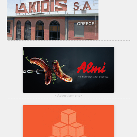
▴
Advertisement
▴