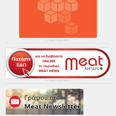
▴
Advertisement
▴
▴
Advertisement
▴