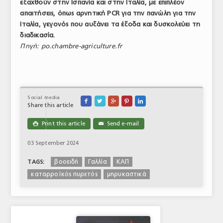
εξαχθούν στην Ισπανία και στην Ιταλία, με επιπλέον
απαιτήσεις, όπως αρνητική PCR για την πανώλη για την
Ιταλία, γεγονός που αυξάνει τα έξοδα και δυσκολεύει τη
διαδικασία.
Πηγή: po.chambre-agriculture.fr
Social media





Share this article
Print this article
Send e-mail

✉
03 September 2024
βοοειδή
Γαλλία
ΚΑΠ
TAGS:
καταρροϊκός πυρετός
μηρυκαστικά