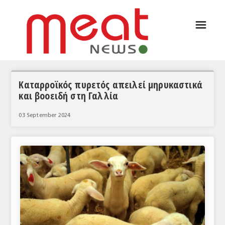
☰
ΑΡΘΡΟΓΡΑΦΙΑ
ΕΛΛΑΔΑ
ΕΙΔΗΣΕΙΣ
Καταρροϊκός πυρετός απειλεί μηρυκαστικά
και βοοειδή στη Γαλλία
ΣΥΝΕΝΤΕΥΞΕΙΣ
03 September 2024
ΘΕΜΑΤΑ
ΑΝΑΛΥΣΕΙΣ
ΚΟΣΜΟΣ
ΕΙΔΗΣΕΙΣ
ΕΥΡΩΠΑΪΚΕΣ ΑΠΟΦΑΣΕΙΣ
ΘΕΜΑΤΑ