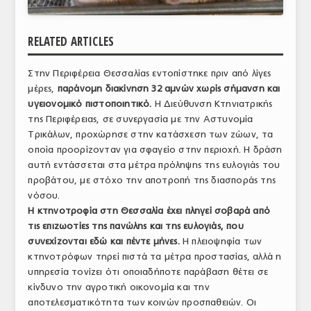
ΑΝΑΛΥΣΕΙΣ
RELATED ARTICLES
ΕΜΠΟΡΙΚΟΣ ΚΑΤΑΛΟΓΟΣ
Στην Περιφέρεια Θεσσαλίας εντοπίστηκε πριν από λίγες
ΠΑΡΑΓΩΓΗ & ΕΜΠΟΡΙΑ
μέρες,
παράνομη διακίνηση 32 αμνών χωρίς σήμανση και
ΣΦΑΓΕΙΑ
υγειονομικό πιστοποιητικό.
Η Διεύθυνση Κτηνιατρικής
της Περιφέρειας, σε συνεργασία με την Αστυνομία
ΠΡΩΤΕΣ ΥΛΕΣ
Τρικάλων, προχώρησε στην κατάσχεση των ζώων, τα
οποία προορίζονταν για σφαγείο στην περιοχή. Η δράση
ΕΞΟΠΛΙΣΜΟΣ
αυτή εντάσσεται στα μέτρα πρόληψης της ευλογιάς του
προβάτου, με στόχο την αποτροπή της διασποράς της
ΥΠΗΡΕΣΙΕΣ
νόσου.
Η κτηνοτροφία στη Θεσσαλία έχει πληγεί σοβαρά από
ΕΜΠΟΡΙΚΟΙ ΑΝΤΙΠΡΟΣΩΠΟΙ
τις επιζωοτίες της πανώλης και της ευλογιάς, που
συνεχίζονται εδώ και πέντε μήνες.
Η πλειοψηφία των
ΝΟΜΟΘΕΣΙΑ
κτηνοτρόφων τηρεί πιστά τα μέτρα προστασίας, αλλά η
ΕΛΛΗΝΙΚΗ ΝΟΜΟΘΕΣΙΑ
υπηρεσία τονίζει ότι οποιαδήποτε παράβαση θέτει σε
κίνδυνο την αγροτική οικονομία και την
ΕΥΡΩΠΑΪΚΗ ΝΟΜΟΘΕΣΙΑ
αποτελεσματικότητα των κοινών προσπαθειών. Οι