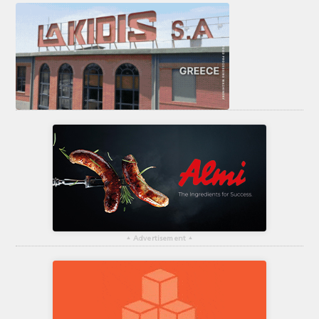
▴
Advertisement
▴