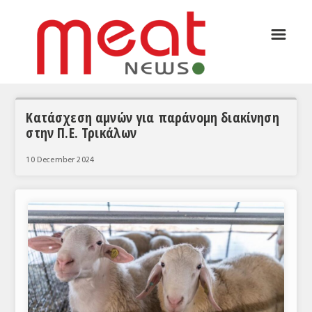
☰
ΑΡΘΡΟΓΡΑΦΙΑ
ΕΛΛΑΔΑ
ΕΙΔΗΣΕΙΣ
Κατάσχεση αμνών για παράνομη διακίνηση
στην Π.Ε. Τρικάλων
ΣΥΝΕΝΤΕΥΞΕΙΣ
10 December 2024
ΘΕΜΑΤΑ
ΑΝΑΛΥΣΕΙΣ
ΚΟΣΜΟΣ
ΕΙΔΗΣΕΙΣ
ΕΥΡΩΠΑΪΚΕΣ ΑΠΟΦΑΣΕΙΣ
ΘΕΜΑΤΑ