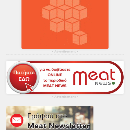
▴
Advertisement
▴
▴
Advertisement
▴