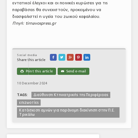
εντατικοί έλεγχοι και οι ποινικές κυρώσεις για τις
ΤΟ ΠΕΡΙΟΔΙΚΟ
παραβάσεις θα συνεχιστούν, προκειμένου να
διασφαλιστεί η υγεία του ζωικού κεφαλαίου.
Profile
Πηγή: tirnavospress.gr
ΑΡΧΕΙΟ ΤΕΥΧΩΝ
ΣΥΝΕΔΡΙΟ ΚΡΕΑΤΟΣ
Social media





Share this article
Print this article
Send e-mail

✉
10 December 2024
Διεύθυνση Κτηνιατρικής της Περιφέρειας
TAGS:
επιζωοτίες
Κατάσχεση αμνών για παράνομη διακίνηση στην Π.Ε.
Τρικάλω