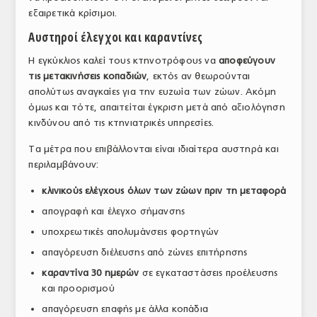
εξαιρετικά κρίσιμοι.
ΤΟ ΠΕΡΙΟΔΙΚΟ
Αυστηροί έλεγχοι και καραντίνες
Profile
Η εγκύκλιος καλεί τους κτηνοτρόφους να
αποφεύγουν
ΑΡΧΕΙΟ ΤΕΥΧΩΝ
τις μετακινήσεις κοπαδιών
, εκτός αν θεωρούνται
απολύτως αναγκαίες για την ευζωία των ζώων. Ακόμη
ΣΥΝΕΔΡΙΟ ΚΡΕΑΤΟΣ
όμως και τότε, απαιτείται έγκριση μετά από αξιολόγηση
κινδύνου από τις κτηνιατρικές υπηρεσίες.
Τα μέτρα που επιβάλλονται είναι ιδιαίτερα αυστηρά και
περιλαμβάνουν:
κλινικούς ελέγχους όλων των ζώων πριν τη μεταφορά
απογραφή και έλεγχο σήμανσης
υποχρεωτικές απολυμάνσεις φορτηγών
απαγόρευση διέλευσης από ζώνες επιτήρησης
καραντίνα 30 ημερών
σε εγκαταστάσεις προέλευσης
και προορισμού
απαγόρευση επαφής με άλλα κοπάδια