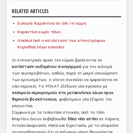
ΑΝΑΛΥΣΕΙΣ
RELATED ARTICLES
ΕΜΠΟΡΙΚΟΣ ΚΑΤΑΛΟΓΟΣ
Ευλογιά: Καραντίνα σε όλη τη χώρα
Καραντίνα χωρίς τέλος
ΠΑΡΑΓΩΓΗ & ΕΜΠΟΡΙΑ
Απελπιστική η κατάσταση των κτηνοτρόφων
ΣΦΑΓΕΙΑ
Κορινθίας λόγω πανώλης
ΠΡΩΤΕΣ ΥΛΕΣ
Οι κτηνιατρικές αρχές της χώρας βρίσκονται σε
κατάσταση αυξημένου συναγερμού
για την ευλογιά
ΕΞΟΠΛΙΣΜΟΣ
των αιγοπροβάτων, καθώς, παρά τη μικρή υποχώρηση
των κρουσμάτων, η νόσος συνεχίζει να εμφανίζεται σε
ΥΠΗΡΕΣΙΕΣ
νέες περιοχές. Το ΥΠΑΑΤ εξέδωσε νέα εγκύκλιο με
ΕΜΠΟΡΙΚΟΙ ΑΝΤΙΠΡΟΣΩΠΟΙ
σκληρούς περιορισμούς στις μετακινήσεις ζώων προς
θερινούς βοσκότοπους
, φοβούμενο νέα έξαρση της
ΝΟΜΟΘΕΣΙΑ
επιζωοτίας.
Σύμφωνα με τα τελευταία στοιχεία, από τα τέλη
ΕΛΛΗΝΙΚΗ ΝΟΜΟΘΕΣΙΑ
Μαρτίου έχουν επιβεβαιωθεί
δέκα νέες εστίες
σε Λάρισα,
Αιτωλοακαρνανία, Ηλεία και Ευρυτανία, με τις υπηρεσίες
ΕΥΡΩΠΑΪΚΗ ΝΟΜΟΘΕΣΙΑ
να προειδοποιούν ότι οι επόμενοι μήνες θεωρούνται