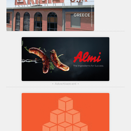
▴
Advertisement
▴