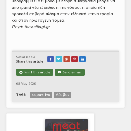
υπογραμμίζει ότι μόνο με πλήρη συνεργασία μπορεί να
αποτραπεί νέα εξάπλωση της νόσου, η οποία ήδη
προκαλεί σοβαρό πλήγμα στην ελληνική κτηνοτροφία
και στον πρωτογενή τομέα.
Πηγή: thessalikigi.gr
Social media





Share this article
Print this article
Send e-mail

✉
08 May 2026
καραντίνα
Λέσβος
TAGS: