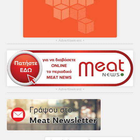
▴
Advertisement
▴
▴
Advertisement
▴