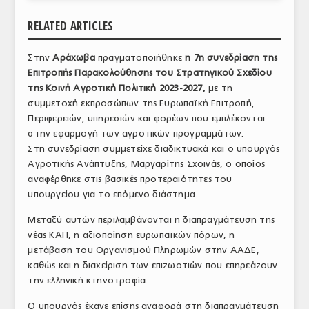
ΑΝΑΛΥΣΕΙΣ
RELATED ARTICLES
ΕΜΠΟΡΙΚΟΣ ΚΑΤΑΛΟΓΟΣ
Στην
Αράχωβα
πραγματοποιήθηκε
η 7η συνεδρίαση της
Επιτροπής Παρακολούθησης του Στρατηγικού Σχεδίου
ΠΑΡΑΓΩΓΗ & ΕΜΠΟΡΙΑ
της Κοινή Αγροτική Πολιτική 2023-2027,
με τη
ΣΦΑΓΕΙΑ
συμμετοχή εκπροσώπων της Ευρωπαϊκή Επιτροπή,
Περιφερειών, υπηρεσιών και φορέων που εμπλέκονται
ΠΡΩΤΕΣ ΥΛΕΣ
στην εφαρμογή των αγροτικών προγραμμάτων.
Στη συνεδρίαση συμμετείχε διαδικτυακά και ο υπουργός
ΕΞΟΠΛΙΣΜΟΣ
Αγροτικής Ανάπτυξης, Μαργαρίτης Σχοινάς, ο οποίος
αναφέρθηκε στις βασικές προτεραιότητες του
ΥΠΗΡΕΣΙΕΣ
υπουργείου για το επόμενο διάστημα.
ΕΜΠΟΡΙΚΟΙ ΑΝΤΙΠΡΟΣΩΠΟΙ
Μεταξύ αυτών περιλαμβάνονται η διαπραγμάτευση της
νέας ΚΑΠ, η αξιοποίηση ευρωπαϊκών πόρων, η
ΝΟΜΟΘΕΣΙΑ
μετάβαση του Οργανισμού Πληρωμών στην ΑΑΔΕ,
καθώς και η διαχείριση των επιζωοτιών που επηρεάζουν
ΕΛΛΗΝΙΚΗ ΝΟΜΟΘΕΣΙΑ
την ελληνική κτηνοτροφία.
ΕΥΡΩΠΑΪΚΗ ΝΟΜΟΘΕΣΙΑ
Ο υπουργός έκανε επίσης αναφορά στη διαπραγμάτευση