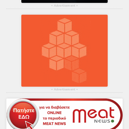
▴
Advertisement
▴
▴
Advertisement
▴