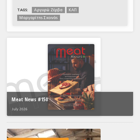
Αργυρώ Ζέρβα
ΚΑΠ
TAGS:
Μαργαρίτης Σχοινάς
Meat News #150
July 2026