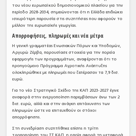
του νέου ευρωπαϊκού δημοσιονομικού πλαισίου για την
ΤΟ ΠΕΡΙΟΔΙΚΟ
περίοδο 2028-2034, σημειώνοντας ότι η Ελλάδα επιδιώκει
Profile
ισχυρότερη παρουσία στις συζητήσεις που αφορούν το
μέλλον της ευρωπαϊκής γεωργίας.
ΑΡΧΕΙΟ ΤΕΥΧΩΝ
Απορροφήσεις, πληρωμές και νέα μέτρα
ΣΥΝΕΔΡΙΟ ΚΡΕΑΤΟΣ
Η γενική γραμματέας Ενωσιακών Πόρων και Υποδομών,
Αργυρώ Ζέρβα, παρουσίασε στοιχεία για την πορεία
εφαρμογής των προγραμμάτων, αναφέροντας ότι το
προηγούμενο Πρόγραμμα Αγροτικής Ανάπτυξης
ολοκληρώθηκε με πληρωμές που ξεπέρασαν τα 7,9 δισ.
ευρώ.
Για το νέο Στρατηγικό Σχέδιο της ΚΑΠ 2023-2027 έγινε
αναφορά στην ενεργοποίηση παρεμβάσεων άνω των 2
δισ. ευρώ, αλλά και στην ανάγκη επιτάχυνσης των
πληρωμών ώστε να επιτευχθούν οι στόχοι
απορρόφησης.
Στη συνεδρίαση συζητήθηκε επίσης η τρίτη
τροποποίηση του ΣΣ ΚΑΠ, η οποία αφορά τη μεταφορά