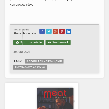
καταναλωτών.
ΤΟ ΠΕΡΙΟΔΙΚΟ
Profile
ΑΡΧΕΙΟ ΤΕΥΧΩΝ
Social media





Share this article
ΣΥΝΕΔΡΙΟ ΚΡΕΑΤΟΣ
Print this article
Send e-mail

✉
30 June 2023
Καλάθι του νοικοκυριού
TAGS:
Καταναλωτικό κοινό