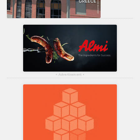
▴
Advertisement
▴