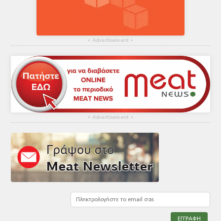
▴
Advertisement
▴
▴
Advertisement
▴