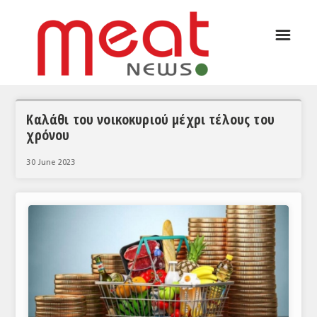
☰
ΑΡΘΡΟΓΡΑΦΙΑ
ΕΛΛΑΔΑ
ΕΙΔΗΣΕΙΣ
Καλάθι του νοικοκυριού μέχρι τέλους του
χρόνου
ΣΥΝΕΝΤΕΥΞΕΙΣ
30 June 2023
ΘΕΜΑΤΑ
ΑΝΑΛΥΣΕΙΣ
ΚΟΣΜΟΣ
ΕΙΔΗΣΕΙΣ
ΕΥΡΩΠΑΪΚΕΣ ΑΠΟΦΑΣΕΙΣ
ΘΕΜΑΤΑ