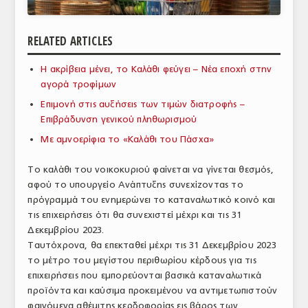
ΑΝΑΛΥΣΕΙΣ
RELATED ARTICLES
ΕΜΠΟΡΙΚΟΣ ΚΑΤΑΛΟΓΟΣ
Η ακρίβεια μένει, το Καλάθι φεύγει – Νέα εποχή στην
ΠΑΡΑΓΩΓΗ & ΕΜΠΟΡΙΑ
αγορά τροφίμων
ΣΦΑΓΕΙΑ
Επιμονή στις αυξήσεις των τιμών διατροφής –
Επιβράδυνση γενικού πληθωρισμού
ΠΡΩΤΕΣ ΥΛΕΣ
Με αμνοερίφια το «Καλάθι του Πάσχα»
ΕΞΟΠΛΙΣΜΟΣ
Το καλάθι του νοικοκυριού φαίνεται να γίνεται θεσμός,
αφού το υπουργείο Ανάπτυξης συνεχίζοντας το
ΥΠΗΡΕΣΙΕΣ
πρόγραμμά του ενημερώνει το καταναλωτικό κοινό και
ΕΜΠΟΡΙΚΟΙ ΑΝΤΙΠΡΟΣΩΠΟΙ
τις επιχειρήσεις ότι θα συνεχιστεί μέχρι και τις 31
Δεκεμβρίου 2023.
ΝΟΜΟΘΕΣΙΑ
Ταυτόχρονα, θα επεκταθεί μέχρι τις 31 Δεκεμβρίου 2023
το μέτρο του μεγίστου περιθωρίου κέρδους για τις
ΕΛΛΗΝΙΚΗ ΝΟΜΟΘΕΣΙΑ
επιχειρήσεις που εμπορεύονται βασικά καταναλωτικά
προϊόντα και καύσιμα προκειμένου να αντιμετωπιστούν
ΕΥΡΩΠΑΪΚΗ ΝΟΜΟΘΕΣΙΑ
φαινόμενα αθέμιτης κερδοφορίας εις βάρος των