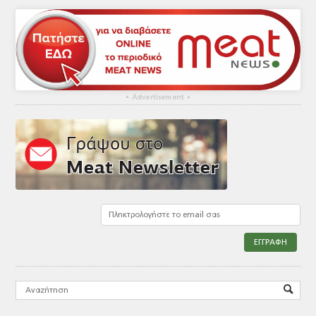
▴
Advertisement
▴