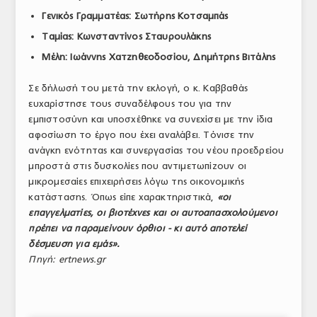
ΤΟ ΠΕΡΙΟΔΙΚΟ
Γενικός Γραμματέας: Σωτήρης Κοτσαμπάς
Ταμίας: Κωνσταντίνος Σταυρουλάκης
Profile
Μέλη: Ιωάννης Χατζηθεοδοσίου, Δημήτρης Βιτάλης
ΑΡΧΕΙΟ ΤΕΥΧΩΝ
Σε δήλωσή του μετά την εκλογή, ο κ. Καββαθάς
ΣΥΝΕΔΡΙΟ ΚΡΕΑΤΟΣ
ευχαρίστησε τους συναδέλφους του για την
εμπιστοσύνη και υποσχέθηκε να συνεχίσει με την ίδια
αφοσίωση το έργο που έχει αναλάβει. Τόνισε την
ανάγκη ενότητας και συνεργασίας του νέου προεδρείου
μπροστά στις δυσκολίες που αντιμετωπίζουν οι
μικρομεσαίες επιχειρήσεις λόγω της οικονομικής
κατάστασης. Όπως είπε χαρακτηριστικά,
«οι
επαγγελματίες, οι βιοτέχνες και οι αυτοαπασχολούμενοι
πρέπει να παραμείνουν όρθιοι - κι αυτό αποτελεί
δέσμευση για εμάς».
Πηγή: ertnews.gr