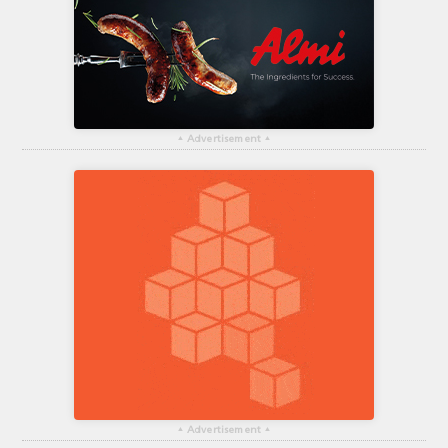
▴
Advertisement
▴
▴
Advertisement
▴