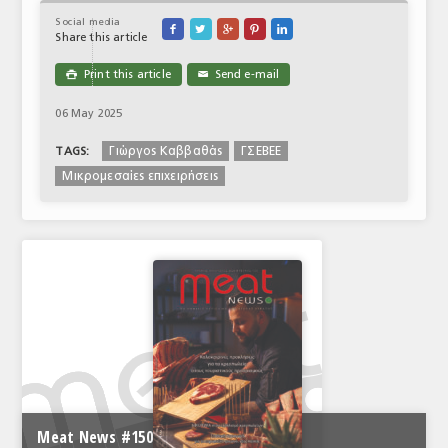
Social media





Share this article
Print this article
Send e-mail

✉
06 May 2025
Γιώργος Καββαθάς
ΓΣΕΒΕΕ
TAGS:
Μικρομεσαίες επιχειρήσεις
Meat News #150