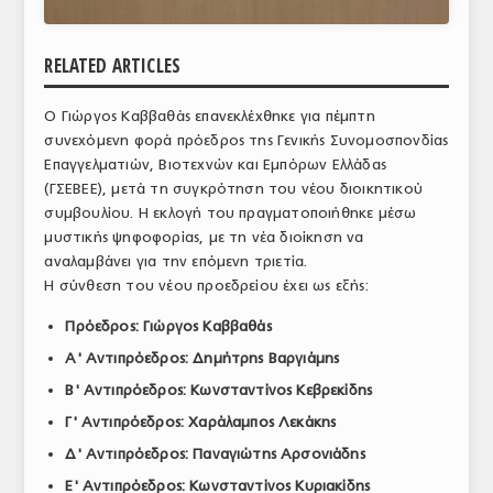
ΑΝΑΛΥΣΕΙΣ
RELATED ARTICLES
ΕΜΠΟΡΙΚΟΣ ΚΑΤΑΛΟΓΟΣ
Ο Γιώργος Καββαθάς επανεκλέχθηκε για πέμπτη
ΠΑΡΑΓΩΓΗ & ΕΜΠΟΡΙΑ
συνεχόμενη φορά πρόεδρος της Γενικής Συνομοσπονδίας
ΣΦΑΓΕΙΑ
Επαγγελματιών, Βιοτεχνών και Εμπόρων Ελλάδας
(ΓΣΕΒΕΕ), μετά τη συγκρότηση του νέου διοικητικού
ΠΡΩΤΕΣ ΥΛΕΣ
συμβουλίου. Η εκλογή του πραγματοποιήθηκε μέσω
μυστικής ψηφοφορίας, με τη νέα διοίκηση να
ΕΞΟΠΛΙΣΜΟΣ
αναλαμβάνει για την επόμενη τριετία.
Η σύνθεση του νέου προεδρείου έχει ως εξής:
ΥΠΗΡΕΣΙΕΣ
Πρόεδρος: Γιώργος Καββαθάς
ΕΜΠΟΡΙΚΟΙ ΑΝΤΙΠΡΟΣΩΠΟΙ
Α' Αντιπρόεδρος: Δημήτρης Βαργιάμης
ΝΟΜΟΘΕΣΙΑ
Β' Αντιπρόεδρος: Κωνσταντίνος Κεβρεκίδης
Γ' Αντιπρόεδρος: Χαράλαμπος Λεκάκης
ΕΛΛΗΝΙΚΗ ΝΟΜΟΘΕΣΙΑ
Δ' Αντιπρόεδρος: Παναγιώτης Αρσονιάδης
ΕΥΡΩΠΑΪΚΗ ΝΟΜΟΘΕΣΙΑ
Ε' Αντιπρόεδρος: Κωνσταντίνος Κυριακίδης