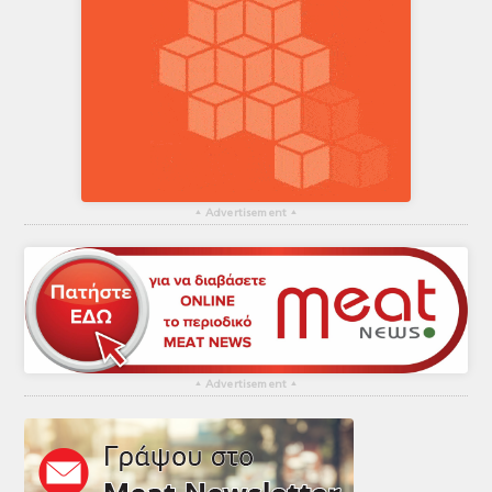
▴
Advertisement
▴
▴
Advertisement
▴