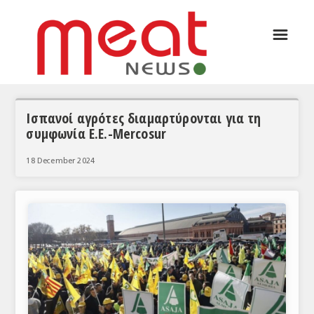
☰
ΑΡΘΡΟΓΡΑΦΙΑ
ΕΛΛΑΔΑ
ΕΙΔΗΣΕΙΣ
Ισπανοί αγρότες διαμαρτύρονται για τη
συμφωνία Ε.Ε.-Μercosur
ΣΥΝΕΝΤΕΥΞΕΙΣ
18 December 2024
ΘΕΜΑΤΑ
ΑΝΑΛΥΣΕΙΣ
ΚΟΣΜΟΣ
ΕΙΔΗΣΕΙΣ
ΕΥΡΩΠΑΪΚΕΣ ΑΠΟΦΑΣΕΙΣ
ΘΕΜΑΤΑ