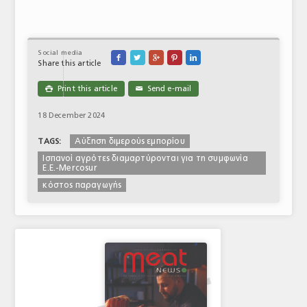
Social media





Share this article
Print this article
Send e-mail

✉
18 December 2024
Αύξηση διμερούς εμπορίου
TAGS:
Ισπανοί αγρότες διαμαρτύρονται για τη συμφωνία
Ε.Ε.-Μercosur
κόστος παραγωγής