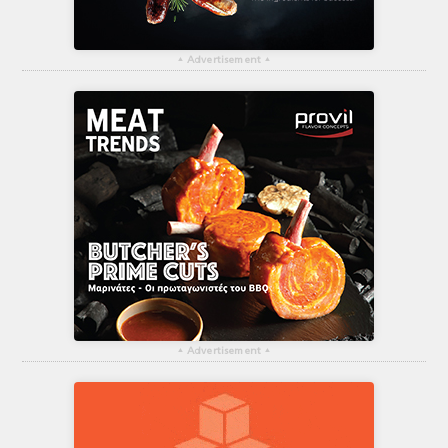
▴
Advertisement
▴
▴
Advertisement
▴