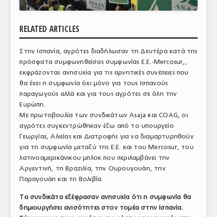
ΑΝΑΛΥΣΕΙΣ
RELATED ARTICLES
ΕΜΠΟΡΙΚΟΣ ΚΑΤΑΛΟΓΟΣ
Στην Ισπανία, αγρότες διαδήλωσαν τη Δευτέρα κατά της
ΠΑΡΑΓΩΓΗ & ΕΜΠΟΡΙΑ
πρόσφατα συμφωνηθείσας συμφωνίας Ε.Ε.-Mercosur,,
ΣΦΑΓΕΙΑ
εκφράζοντας ανησυχία για τις αρνητικές συνέπειες που
θα έχει η συμφωνία όχι μόνο για τους Ισπανούς
ΠΡΩΤΕΣ ΥΛΕΣ
παραγωγούς αλλά και για τους αγρότες σε όλη την
Ευρώπη.
ΕΞΟΠΛΙΣΜΟΣ
Με πρωτοβουλία των συνδικάτων Asaja και COAG, οι
αγρότες συγκεντρώθηκαν έξω από το υπουργείο
ΥΠΗΡΕΣΙΕΣ
Γεωργίας, Αλιείας και Διατροφής για να διαμαρτυρηθούν
για τη συμφωνία μεταξύ της Ε.Ε. και του Mercosur, του
ΕΜΠΟΡΙΚΟΙ ΑΝΤΙΠΡΟΣΩΠΟΙ
λατινοαμερικάνικου μπλοκ που περιλαμβάνει την
Αργεντινή, τη Βραζιλία, την Ουρουγουάη, την
ΝΟΜΟΘΕΣΙΑ
Παραγουάη και τη Βολιβία.
ΕΛΛΗΝΙΚΗ ΝΟΜΟΘΕΣΙΑ
Τα συνδικάτα εξέφρασαν ανησυχία ότι η συμφωνία θα
δημιουργήσει ανισότητες στον τομέα στην Ισπανία.
ΕΥΡΩΠΑΪΚΗ ΝΟΜΟΘΕΣΙΑ