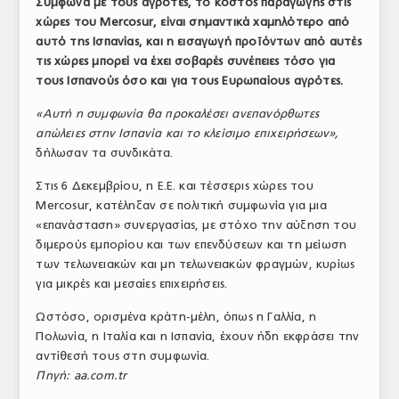
Σύμφωνα με τους αγρότες, το κόστος παραγωγής στις
ΤΟ ΠΕΡΙΟΔΙΚΟ
χώρες του Mercosur, είναι σημαντικά χαμηλότερο από
αυτό της Ισπανίας, και η εισαγωγή προϊόντων από αυτές
Profile
τις χώρες μπορεί να έχει σοβαρές συνέπειες τόσο για
τους Ισπανούς όσο και για τους Ευρωπαίους αγρότες.
ΑΡΧΕΙΟ ΤΕΥΧΩΝ
«Αυτή η συμφωνία θα προκαλέσει ανεπανόρθωτες
ΣΥΝΕΔΡΙΟ ΚΡΕΑΤΟΣ
απώλειες στην Ισπανία και το κλείσιμο επιχειρήσεων»,
δήλωσαν τα συνδικάτα.
Στις 6 Δεκεμβρίου, η Ε.Ε. και τέσσερις χώρες του
Mercosur, κατέληξαν σε πολιτική συμφωνία για μια
«επανάσταση» συνεργασίας, με στόχο την αύξηση του
διμερούς εμπορίου και των επενδύσεων και τη μείωση
των τελωνειακών και μη τελωνειακών φραγμών, κυρίως
για μικρές και μεσαίες επιχειρήσεις.
Ωστόσο, ορισμένα κράτη-μέλη, όπως η Γαλλία, η
Πολωνία, η Ιταλία και η Ισπανία, έχουν ήδη εκφράσει την
αντίθεσή τους στη συμφωνία.
Πηγή: aa.com.tr