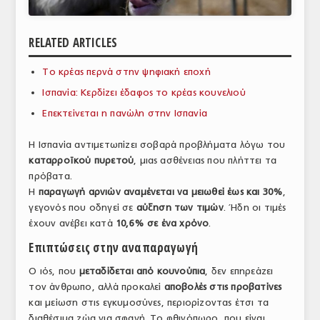
ΑΝΑΛΥΣΕΙΣ
RELATED ARTICLES
ΕΜΠΟΡΙΚΟΣ ΚΑΤΑΛΟΓΟΣ
Το κρέας περνά στην ψηφιακή εποχή
ΠΑΡΑΓΩΓΗ & ΕΜΠΟΡΙΑ
Ισπανία: Κερδίζει έδαφος το κρέας κουνελιού
ΣΦΑΓΕΙΑ
Επεκτείνεται η πανώλη στην Ισπανία
ΠΡΩΤΕΣ ΥΛΕΣ
Η Ισπανία αντιμετωπίζει σοβαρά προβλήματα λόγω του
καταρροϊκού πυρετού
, μιας ασθένειας που πλήττει τα
ΕΞΟΠΛΙΣΜΟΣ
πρόβατα.
Η
παραγωγή αρνιών αναμένεται να μειωθεί έως και 30%
,
ΥΠΗΡΕΣΙΕΣ
γεγονός που οδηγεί σε
αύξηση των τιμών
. Ήδη οι τιμές
ΕΜΠΟΡΙΚΟΙ ΑΝΤΙΠΡΟΣΩΠΟΙ
έχουν ανέβει κατά
10,6% σε ένα χρόνο
.
Επιπτώσεις στην αναπαραγωγή
ΝΟΜΟΘΕΣΙΑ
Ο ιός, που
μεταδίδεται από κουνούπια
, δεν επηρεάζει
ΕΛΛΗΝΙΚΗ ΝΟΜΟΘΕΣΙΑ
τον άνθρωπο, αλλά προκαλεί
αποβολές στις προβατίνες
και μείωση στις εγκυμοσύνες, περιορίζοντας έτσι τα
ΕΥΡΩΠΑΪΚΗ ΝΟΜΟΘΕΣΙΑ
διαθέσιμα ζώα για σφαγή. Το φθινόπωρο, που είναι