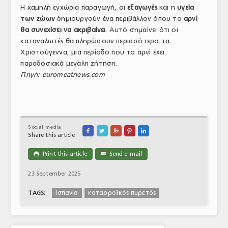
Η χαμηλή εγχώρια παραγωγή, οι
εξαγωγές
και η
υγεία
των ζώων
δημιουργούν ένα περιβάλλον όπου το
αρνί
θα συνεχίσει να ακριβαίνει
. Αυτό σημαίνει ότι οι
καταναλωτές θα πληρώσουν περισσότερο τα
Χριστούγεννα, μια περίοδο που το αρνί έχει
παραδοσιακά μεγάλη ζήτηση.
Πηγή: euromeatnews.com
Social media





Share this article
Print this article
Send e-mail

✉
23 September 2025
Ισπανία
καταρροϊκός πυρετός
TAGS: