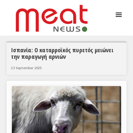
☰
ΑΡΘΡΟΓΡΑΦΙΑ
ΕΛΛΑΔΑ
ΕΙΔΗΣΕΙΣ
Ισπανία: Ο καταρροϊκός πυρετός μειώνει
την παραγωγή αρνιών
ΣΥΝΕΝΤΕΥΞΕΙΣ
23 September 2025
ΘΕΜΑΤΑ
ΑΝΑΛΥΣΕΙΣ
ΚΟΣΜΟΣ
ΕΙΔΗΣΕΙΣ
ΕΥΡΩΠΑΪΚΕΣ ΑΠΟΦΑΣΕΙΣ
ΘΕΜΑΤΑ