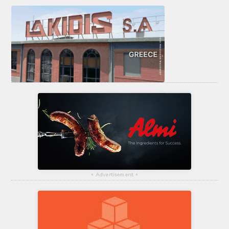
▴
Advertisement
▴