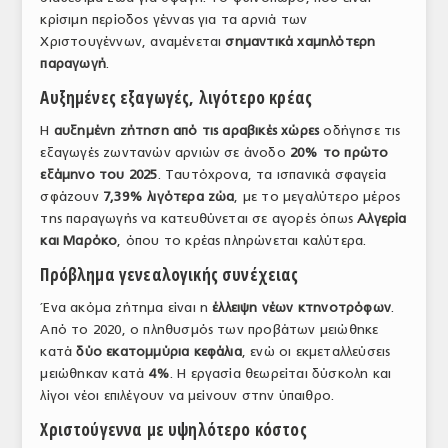
κρίσιμη περίοδος γέννας για τα αρνιά των
ΤΟ ΠΕΡΙΟΔΙΚΟ
Χριστουγέννων, αναμένεται
σημαντικά χαμηλότερη
Profile
παραγωγή
.
Αυξημένες εξαγωγές, λιγότερο κρέας
ΑΡΧΕΙΟ ΤΕΥΧΩΝ
Η
αυξημένη ζήτηση από τις αραβικές χώρες
οδήγησε τις
ΣΥΝΕΔΡΙΟ ΚΡΕΑΤΟΣ
εξαγωγές ζωντανών αρνιών σε άνοδο
20% το πρώτο
εξάμηνο του 2025
. Ταυτόχρονα, τα ισπανικά σφαγεία
σφάζουν
7,39% λιγότερα ζώα
, με το μεγαλύτερο μέρος
της παραγωγής να κατευθύνεται σε αγορές όπως
Αλγερία
και Μαρόκο
, όπου το κρέας πληρώνεται καλύτερα.
Πρόβλημα γενεαλογικής συνέχειας
Ένα ακόμα ζήτημα είναι η
έλλειψη νέων κτηνοτρόφων
.
Από το 2020, ο πληθυσμός των προβάτων μειώθηκε
κατά
δύο εκατομμύρια κεφάλια
, ενώ οι εκμεταλλεύσεις
μειώθηκαν κατά
4%
. Η εργασία θεωρείται δύσκολη και
λίγοι νέοι επιλέγουν να μείνουν στην ύπαιθρο.
Χριστούγεννα με υψηλότερο κόστος