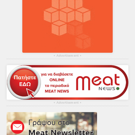
▴
Advertisement
▴
▴
Advertisement
▴