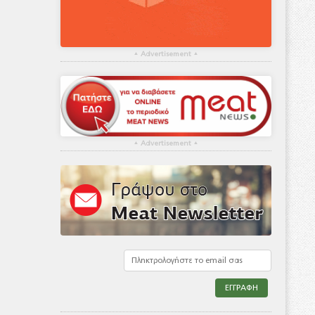
▴
Advertisement
▴
▴
Advertisement
▴