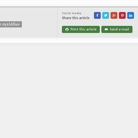
Social media





Share this article
η αγελάδων
Print this article
Send e-mail

✉