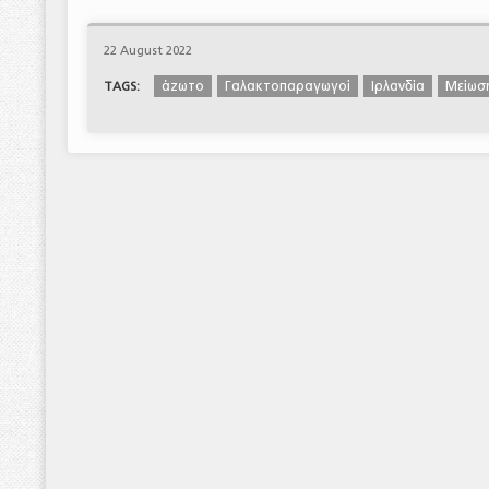
22 August 2022
άζωτο
Γαλακτοπαραγωγοί
Ιρλανδία
Μείωσ
TAGS: