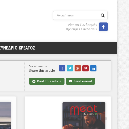
Αίτηση Συνδρομής

Χρήσιμες Συνδέσεις
ΣΥΝΕΔΡΙΟ ΚΡΕΑΤΟΣ
Social media





Share this article
Print this article
Send e-mail

✉