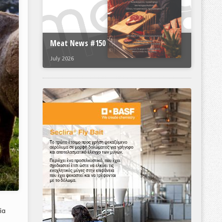
Meat News #150
July 2026
ία