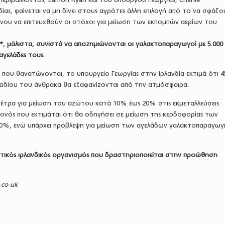
ίας, φαίνεται να μη δίνει στους αγρότες άλλη επιλογή από το να σφάξου
ένου να επιτευχθούν οι στόχοι για μείωση των εκπομπών αερίων του
ry*, μάλιστα, συνιστά να αποζημιώνονται οι γαλακτοπαραγωγοί με 5.000
αγελάδες τους.
ες που θανατώνονται, το υπουργείο Γεωργίας στην Ιρλανδία εκτιμά ότι 4
ειδίου του άνθρακα θα εξαφανίζονται από την ατμόσφαιρα.
μέτρα για μείωση του αζώτου κατά 10% έως 20% στις εκμεταλλεύσεις
ονός που εκτιμάται ότι θα οδηγήσει σε μείωση της κερδοφορίας των
0%, ενώ υπάρχει πρόβλεψη για μείωση των αγελάδων γαλακτοπαραγωγ
 κρατικός ιρλανδικός οργανισμός που δραστηριοποιείται στην προώθηση
-co-uk