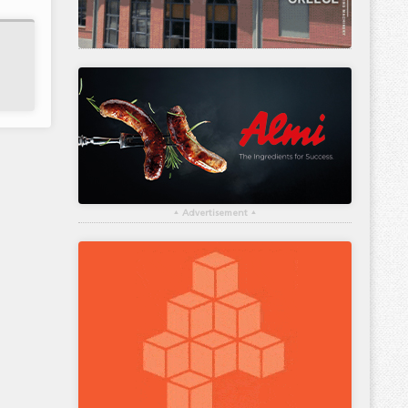
▴
Advertisement
▴