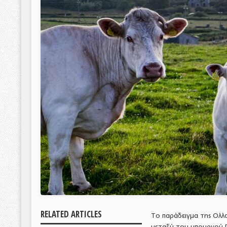
RELATED ARTICLES
Το παράδειγμα της Ολλα
μεταξύ του υπουργού Π