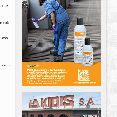
ν τις
 ευρώ
5.000
ής έως