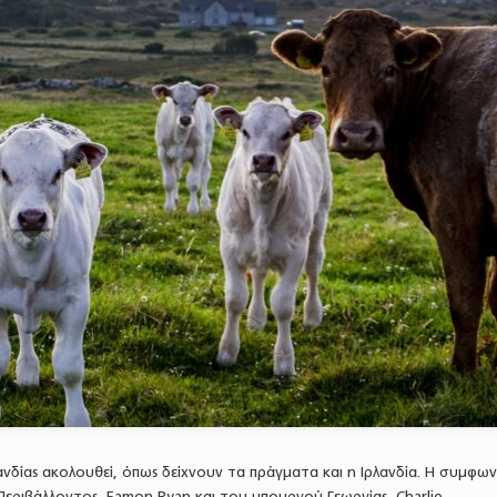
νδίας ακολουθεί, όπως δείχνουν τα πράγματα και η Ιρλανδία. Η συμφων
εριβάλλοντος, Eamon Ryan και του υπουργού Γεωργίας, Charlie