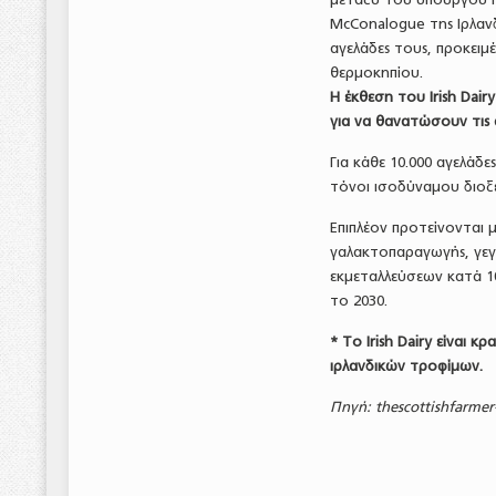
McConalogue της Ιρλανδ
αγελάδες τους, προκειμ
θερμοκηπίου.
Η έκθεση τoυ Irish Dai
για να θανατώσουν τις 
Για κάθε 10.000 αγελάδ
τόνοι ισοδύναμου διοξ
Επιπλέον προτείνονται 
γαλακτοπαραγωγής, γεγ
εκμεταλλεύσεων κατά 1
το 2030.
* Το Irish Dairy είναι
ιρλανδικών τροφίμων.
Πηγή: thescottishfarmer