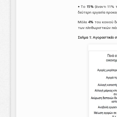
• Το
15%
(έναντι 11% τ
δεύτερη εργασία προκε
Μόλις
4%
του κοινού δ
των πληθωριστικών πιέ
Σχήμα 1: Αγοραστικές 