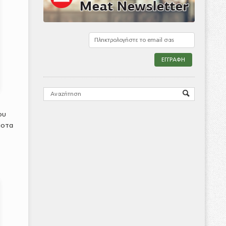
ου
ποτα