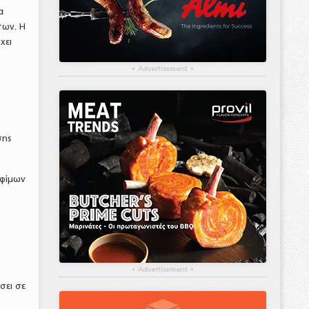
α
των. Η
χει
▴
Advertisement
▴
σης
οφίμων
▴
Advertisement
▴
σει σε