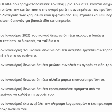
 ΙΕΛΚΑ που πραγματοποιήθηκε τον Νοέμβριο του 2023, έχοντας δείγμ
οτυπώνει την κατάσταση στην αγορά μετά τις ανατιμήσεις των προϊόν
η διαχείριση των χρημάτων είναι εμφανής από τις μετρήσεις καθώς υπάρ
είωση δαπανών για βασικά είδη και υπηρεσίες.
τον Ιανουάριο 2023) του κοινού δηλώνει ότι έχει ακυρώσει δαπάνες
η εστίαση, οι διακοπές, τα ταξίδια κ.α.
ον Ιανουάριο) του κοινού δηλώνει ότι έχει αναβάλει εργασίες συντήρη
 σπίτι ή στο αυτοκίνητο.
ον Ιανουάριο) δηλώνει ότι έχει μειώσει συνολικά τις αγορές σε είδη τρ
ον Ιανουάριο) δηλώνει ότι έχει αλλάξει μάρκα-επωνυμία προϊόντος.
ον Ιανουάριο) δηλώνει ότι έχει χρησιμοποιήσει χρήματα από τις
ειμένου να καλύψει τις αγορές του.
ον Ιανουάριο) έχει αναβάλει την πληρωμή λογαριασμών ή έχει προχωρή
ποχρεώσεων του.