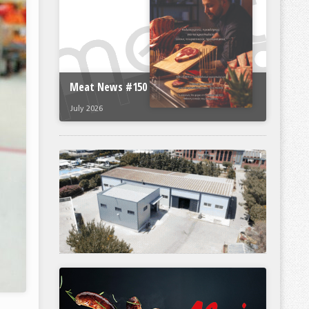
Meat News #150
July 2026