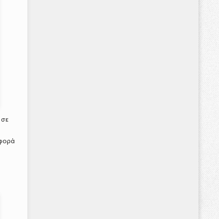
 σε
αφορά