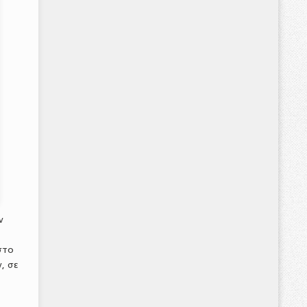
ν
 στο
, σε