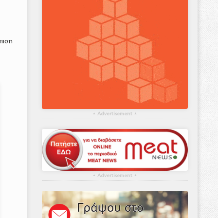
πιση
▴
Advertisement
▴
▴
Advertisement
▴