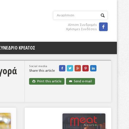
Αίτηση Συνδρομής

Χρήσιμες Συνδέσεις
ΣΥΝΕΔΡΙΟ ΚΡΕΑΤΟΣ
αγορά
Social media





Share this article
Print this article
Send e-mail

✉