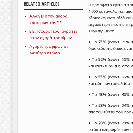
RELATED ARTICLES
Η πρόσφατη έρευνα του
1.000 καταναλωτές, απ
Αλλαγές στην αγορά
εξοικονόμηση αλλά και 
τροφίμων της Ε.Ε.
μεγαλύτερη πίεση στη μ
Συγκεκριμένα:
Ε.Ε.: Ισχυρότεροι αγρότες
στην αγορά τροφίμων
• Το
75%
(έναντι 71% 
Αγορές τροφίμων σε
διασκέδασης όπως είναι 
ελεύθερη πτώση
• Το
52%
(έναντι 50% τ
και επισκευής, π.χ. στο
• Το
55%
(έναντι 55% τ
και είδη παντοπωλείου.
• Το
48%
(έναντι 40% τ
• Το
28%
(έναντι 24% τ
αποταμιεύσεις του προκ
• Το
28%
(έναντι 29% τ
στάση πληρωμής των υ