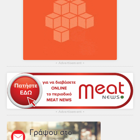
▴
Advertisement
▴
▴
Advertisement
▴