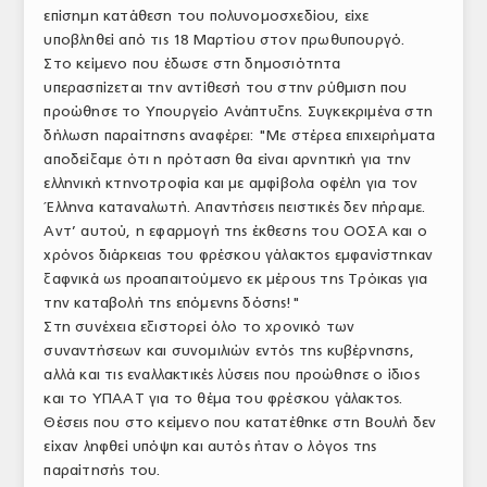
επίσημη κατάθεση του πολυνομοσχεδίου, είχε
ΑΝΑΛΥΣΕΙΣ
υποβληθεί από τις 18 Μαρτίου στον πρωθυπουργό.
Στο κείμενο που έδωσε στη δημοσιότητα
ΕΜΠΟΡΙΚΟΣ ΚΑΤΑΛΟΓΟΣ
υπερασπίζεται την αντίθεσή του στην ρύθμιση που
προώθησε το Υπουργείο Ανάπτυξης. Συγκεκριμένα στη
ΠΑΡΑΓΩΓΗ & ΕΜΠΟΡΙΑ
δήλωση παραίτησης αναφέρει: "Με στέρεα επιχειρήματα
αποδείξαμε ότι η πρόταση θα είναι αρνητική για την
ΣΦΑΓΕΙΑ
ελληνική κτηνοτροφία και με αμφίβολα οφέλη για τον
ΠΡΩΤΕΣ ΥΛΕΣ
Έλληνα καταναλωτή. Απαντήσεις πειστικές δεν πήραμε.
Αντ’ αυτού, η εφαρμογή της έκθεσης του ΟΟΣΑ και ο
ΕΞΟΠΛΙΣΜΟΣ
χρόνος διάρκειας του φρέσκου γάλακτος εμφανίστηκαν
ξαφνικά ως προαπαιτούμενο εκ μέρους της Τρόικας για
ΥΠΗΡΕΣΙΕΣ
την καταβολή της επόμενης δόσης!"
Στη συνέχεια εξιστορεί όλο το χρονικό των
ΕΜΠΟΡΙΚΟΙ ΑΝΤΙΠΡΟΣΩΠΟΙ
συναντήσεων και συνομιλιών εντός της κυβέρνησης,
αλλά και τις εναλλακτικές λύσεις που προώθησε ο ίδιος
ΝΟΜΟΘΕΣΙΑ
και το ΥΠΑΑΤ για το θέμα του φρέσκου γάλακτος.
Θέσεις που στο κείμενο που κατατέθηκε στη Βουλή δεν
ΕΛΛΗΝΙΚΗ ΝΟΜΟΘΕΣΙΑ
είχαν ληφθεί υπόψη και αυτός ήταν ο λόγος της
ΕΥΡΩΠΑΪΚΗ ΝΟΜΟΘΕΣΙΑ
παραίτησής του.