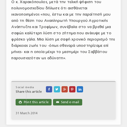
Ο κ. Χαρακόπουλος, μετά την τελική ψήφιση του
ΤΟ ΠΕΡΙΟΔΙΚΟ
πολυνομοσχεδίου δήλωσε ότι αισθάνεται
ικανοποιημένος «που, έστω και με την παραίτησή μου
Profile
από τη θέση του Αναπληρωτή Υπουργού Αγροτικής
Ανάπτυξης και Τροφίμων, συνέβαλα στο να βρεθεί μια
ΑΡΧΕΙΟ ΤΕΥΧΩΝ
σαφώς καλύτερη λύση στο ζήτημα που ανέκυψε με το
φρέσκο γάλα. Μια λύση με σαφή χρονικό περιορισμό της
ΣΥΝΕΔΡΙΟ ΚΡΕΑΤΟΣ
διάρκειας ζωής του -όπως σθεναρά υποστηρίζαμε επί
μήνες- και η οποία μέχρι το μεσημέρι του Σαββάτου
παρουσιαζόταν ως αδύνατη».
Social media





Share this article
Print this article
Send e-mail

✉
31 March 2014