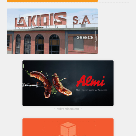
▴
Advertisement
▴