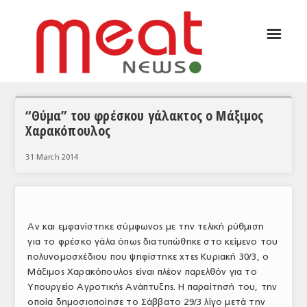
☰
ΑΡΘΡΟΓΡΑΦΙΑ
ΕΛΛΑΔΑ
ΕΙΔΗΣΕΙΣ
“Θύμα” του φρέσκου γάλακτος ο Μάξιμος
Χαρακόπουλος
ΣΥΝΕΝΤΕΥΞΕΙΣ
31 March 2014
ΘΕΜΑΤΑ
ΑΝΑΛΥΣΕΙΣ
ΚΟΣΜΟΣ
Αν και εμφανίστηκε σύμφωνος με την τελική ρύθμιση
για το φρέσκο γάλα όπως διατυπώθηκε στο κείμενο του
ΕΙΔΗΣΕΙΣ
πολυνομοσχέδιου που ψηφίστηκε χτες Κυριακή 30/3, ο
Μάξιμος Χαρακόπουλος είναι πλέον παρελθόν για το
ΕΥΡΩΠΑΪΚΕΣ ΑΠΟΦΑΣΕΙΣ
Υπουργείο Αγροτικής Ανάπτυξης. Η παραίτησή του, την
ΘΕΜΑΤΑ
οποία δημοσιοποίησε το Σάββατο 29/3 λίγο μετά την