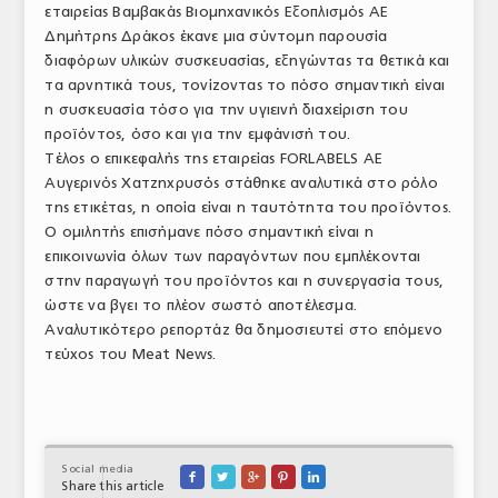
εταιρείας Βαμβακάς Βιομηχανικός Εξοπλισμός ΑΕ
ΤΟ ΠΕΡΙΟΔΙΚΟ
Δημήτρης Δράκος έκανε μια σύντομη παρουσία
διαφόρων υλικών συσκευασίας, εξηγώντας τα θετικά και
Profile
τα αρνητικά τους, τονίζοντας το πόσο σημαντική είναι
η συσκευασία τόσο για την υγιεινή διαχείριση του
ΑΡΧΕΙΟ ΤΕΥΧΩΝ
προϊόντος, όσο και για την εμφάνισή του.
ΣΥΝΕΔΡΙΟ ΚΡΕΑΤΟΣ
Τέλος ο επικεφαλής της εταιρείας FORLABELS AE
Αυγερινός Χατζηχρυσός στάθηκε αναλυτικά στο ρόλο
της ετικέτας, η οποία είναι η ταυτότητα του προϊόντος.
Ο ομιλητής επισήμανε πόσο σημαντική είναι η
επικοινωνία όλων των παραγόντων που εμπλέκονται
στην παραγωγή του προϊόντος και η συνεργασία τους,
ώστε να βγει το πλέον σωστό αποτέλεσμα.
Αναλυτικότερο ρεπορτάζ θα δημοσιευτεί στο επόμενο
τεύχος του Meat News.
Social media





Share this article