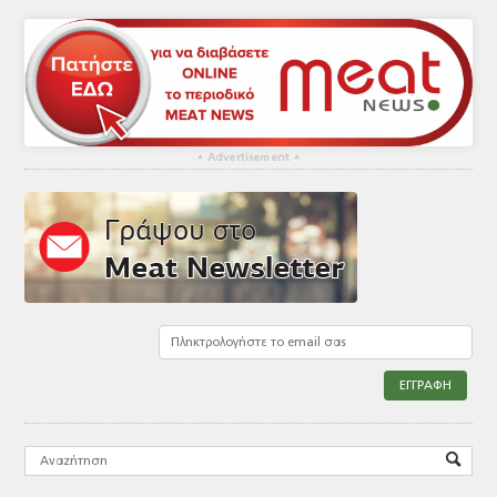
▴
Advertisement
▴