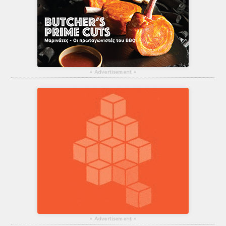
▴
Advertisement
▴
▴
Advertisement
▴