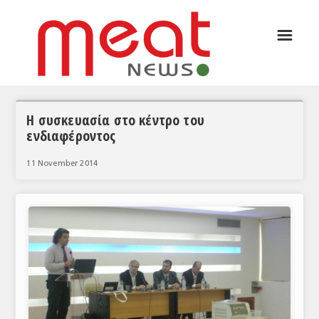
☰
ΑΡΘΡΟΓΡΑΦΙΑ
ΕΛΛΑΔΑ
ΕΙΔΗΣΕΙΣ
Η συσκευασία στο κέντρο του
ενδιαφέροντος
ΣΥΝΕΝΤΕΥΞΕΙΣ
11 November 2014
ΘΕΜΑΤΑ
ΑΝΑΛΥΣΕΙΣ
ΚΟΣΜΟΣ
ΕΙΔΗΣΕΙΣ
ΕΥΡΩΠΑΪΚΕΣ ΑΠΟΦΑΣΕΙΣ
ΘΕΜΑΤΑ