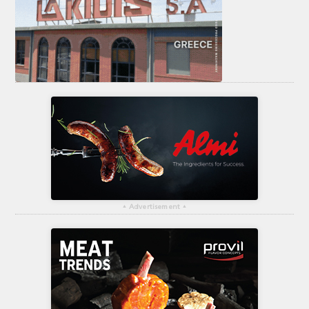
▴
Advertisement
▴