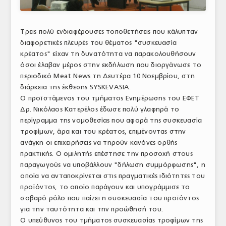
ΑΝΑΛΥΣΕΙΣ
Τρεις πολύ ενδιαφέρουσες τοποθετήσεις που κάλυπταν
ΕΜΠΟΡΙΚΟΣ ΚΑΤΑΛΟΓΟΣ
διαφορετικές πλευρές του θέματος "συσκευασία
κρέατος" είχαν τη δυνατότητα να παρακολουθήσουν
ΠΑΡΑΓΩΓΗ & ΕΜΠΟΡΙΑ
όσοι έλαβαν μέρος στην εκδήλωση που διοργάνωσε το
ΣΦΑΓΕΙΑ
περιοδικό Meat News τη Δευτέρα 10 Νοεμβρίου, στη
διάρκεια της έκθεσης SYSKEVASIA.
ΠΡΩΤΕΣ ΥΛΕΣ
Ο προϊστάμενος του τμήματος Ενημέρωσης του ΕΦΕΤ
Δρ. Νικόλαος Κατερέλος έδωσε πολύ γλαφηρά το
ΕΞΟΠΛΙΣΜΟΣ
περίγραμμα της νομοθεσίας που αφορά της συσκευασία
τροφίμων, άρα και του κρέατος, επιμένοντας στην
ΥΠΗΡΕΣΙΕΣ
ανάγκη οι επιχειρήσεις να τηρούν κανόνες ορθής
πρακτικής. Ο ομιλητής επέστησε την προσοχή στους
ΕΜΠΟΡΙΚΟΙ ΑΝΤΙΠΡΟΣΩΠΟΙ
παραγωγούς να υποβάλλουν "δήλωση συμμόρφωσης", η
οποία να ανταποκρίνεται στις πραγματικές ιδιότητες του
ΝΟΜΟΘΕΣΙΑ
προϊόντος, το οποίο παράγουν και υπογράμμισε το
ΕΛΛΗΝΙΚΗ ΝΟΜΟΘΕΣΙΑ
σοβαρό ρόλο που παίζει η συσκευασία του προϊόντος
για την ταυτότητα και την προώθησή του.
ΕΥΡΩΠΑΪΚΗ ΝΟΜΟΘΕΣΙΑ
Ο υπεύθυνος του τμήματος συσκευασίας τροφίμων της