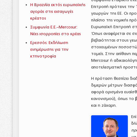
H Βραζιλία εκτός ευρωπαϊκής
Επιτροπή πρότεινε την
αγοράς στις εισαγωγές
γεωργών της ΕΕ. Οι προ
κρέατος
πλαίσιο της νομικής πρ
Ευρωπαϊκή Επιτροπή στι
Συμφωνία Ε.Ε.–Mercosur:
Όπως αναφέρεται σε σχ
Νέες ισορροπίες στο κρέας
βεβαιότητας στους γεω
Ερεσσός: Εκδήλωση
στοχευμένων ποσοστώσε
ενημέρωσης για την
τομείς. Στην απίθανη π
κτηνοτροφία
Mercosur ή αδικαιολόγη
αποτελεσματική προστα
Η πρόταση θεσπίζει δια
διμερών μέτρων διασφάλ
αφορά ορισμένα ευαίσθ
κανονισμού), όπως το
και η ζάχαρη.
Επ
δή
πρ
να