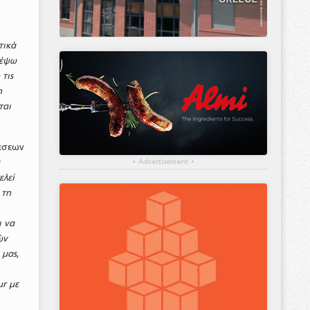
τικά
δέψω
τις
η
ται
χέσεων
ς
▴
Advertisement
▴
ελεί
 τη
ι να
ών
 μας,
r με