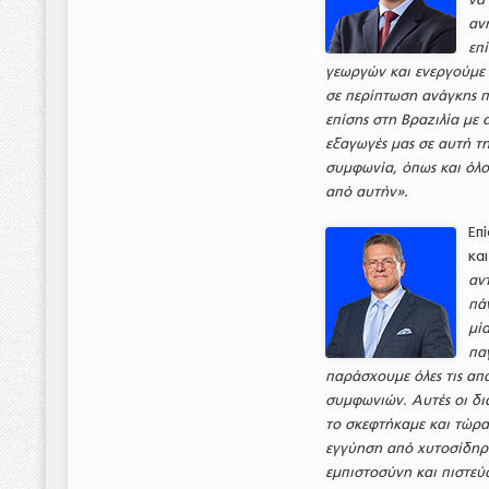
αν
επ
γεωργών και ενεργούμε 
σε περίπτωση ανάγκης 
επίσης στη Βραζιλία με
εξαγωγές μας σε αυτή τ
συμφωνία, όπως και όλοι
από αυτήν».
Επ
κα
αν
πά
μί
πα
παράσχουμε όλες τις απ
συμφωνιών. Αυτές οι δι
το σκεφτήκαμε και τώρα
εγγύηση από χυτοσίδηρ
εμπιστοσύνη και πιστεύ