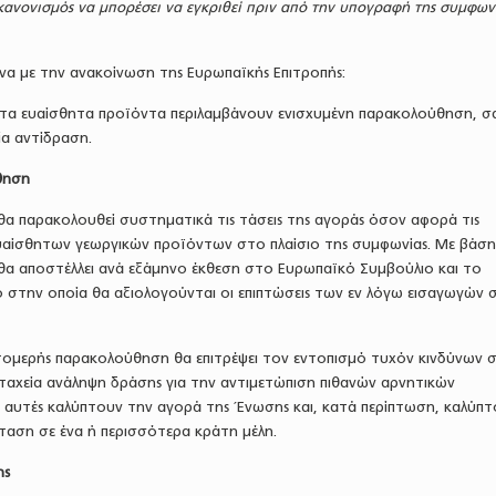
κανονισμός να μπορέσει να εγκριθεί πριν από την υπογραφή της συμφων
α με την ανακοίνωση της Ευρωπαϊκής Επιτροπής:
για τα ευαίσθητα προϊόντα περιλαμβάνουν ενισχυμένη παρακολούθηση, σ
ία αντίδραση.
θηση
θα παρακολουθεί συστηματικά τις τάσεις της αγοράς όσον αφορά τις
υαίσθητων γεωργικών προϊόντων στο πλαίσιο της συμφωνίας. Με βάση
θα αποστέλλει ανά εξάμηνο έκθεση στο Ευρωπαϊκό Συμβούλιο και το
 στην οποία θα αξιολογούνται οι επιπτώσεις των εν λόγω εισαγωγών σ
πτομερής παρακολούθηση θα επιτρέψει τον εντοπισμό τυχόν κινδύνων 
 ταχεία ανάληψη δράσης για την αντιμετώπιση πιθανών αρνητικών
ς αυτές καλύπτουν την αγορά της Ένωσης και, κατά περίπτωση, καλύπ
σταση σε ένα ή περισσότερα κράτη μέλη.
ης