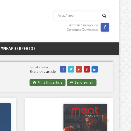
Αίτηση Συνδρομής

Χρήσιμες Συνδέσεις
ΣΥΝΕΔΡΙΟ ΚΡΕΑΤΟΣ
Social media





Share this article
Print this article
Send e-mail

✉