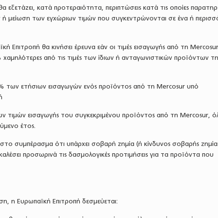
α εξετάζει, κατά προτεραιότητα, περιπτώσεις κατά τις οποίες παρατηρ
ή μείωση των εγχώριων τιμών που συγκεντρώνονται σε ένα ή περισσ
κή Επιτροπή θα κινήσει έρευνα εάν οι τιμές εισαγωγής από τη Mercosur 
 χαμηλότερες από τις τιμές των ίδιων ή ανταγωνιστικών προϊόντων τη
% των ετήσιων εισαγωγών ενός προϊόντος από τη Mercosur υπό
ή
ων τιμών εισαγωγής του συγκεκριμένου προϊόντος από τη Mercosur, όλ
ύμενο έτος.
 στο συμπέρασμα ότι υπάρχει σοβαρή ζημία (ή κίνδυνος σοβαρής ζημίας
αλέσει προσωρινά τις δασμολογικές προτιμήσεις για τα προϊόντα που
η, η Ευρωπαϊκή Επιτροπή δεσμεύεται: