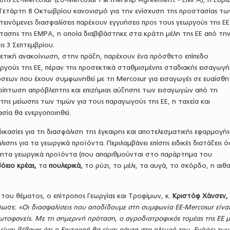
 Τετάρτη 8 Οκτωβρίου κανονισμό για την ενίσχυση της προστασίας τω
τεινόμενες διασφαλίσεις παρέχουν εγγυήσεις προς τους γεωργούς της Ε
ότασης της EMPA, η οποία διαβιβάστηκε στα κράτη μέλη της ΕΕ από τη
ς 3 Σεπτεμβρίου.
ετική ανακοίνωση, στην πράξη, παρέχουν ένα πρόσθετο επίπεδο
ργούς της ΕΕ, πέραν της προσεκτικά σταθμισμένης σταδιακής εισαγωγή
ων που έχουν συμφωνηθεί με τη Mercosur για εισαγωγές σε ευαίσθη
ερίπτωση απρόβλεπτης και επιζήμιας αύξησης των εισαγωγών από τη
της μείωσης των τιμών για τους παραγωγούς της ΕΕ, η ταχεία και
σία θα ενεργοποιηθεί.
δικασίες για τη διασφάλιση της έγκαιρης και αποτελεσματικής εφαρμογή
ισης για τα γεωργικά προϊόντα. Περιλαμβάνει επίσης ειδικές διατάξεις 
ητα γεωργικά προϊόντα (που απαριθμούνται στο παράρτημα του
βόειο κρέας,
τα
πουλερικά,
το ρύζι, το μέλι, τα αυγά, το σκόρδο, η αιθ
ί του θέματος, ο επίτροπος Γεωργίας και Τροφίμων, κ.
Κριστόφ Χάνσεν,
λωσε:
«Οι διασφαλίσεις που αποδίδουμε στη συμφωνία ΕΕ-Mercosur είνα
ωτοφανείς. Με τη σημερινή πρόταση, ο αγροδιατροφικός τομέας της ΕΕ 
 είναι βέβαιος ότι η Επιτροπή θα είναι πάντα στο πλευρό του. Ενόψει των