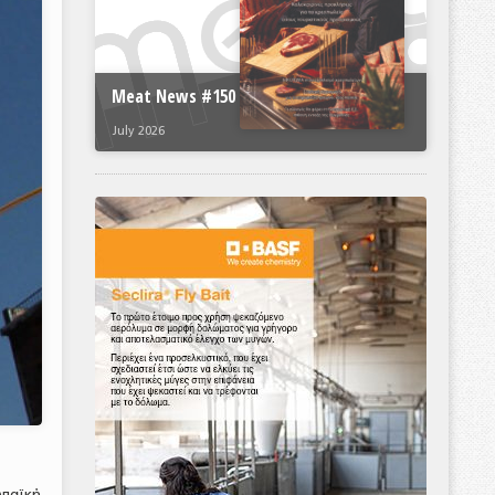
Meat News #150
July 2026
ωπαϊκή