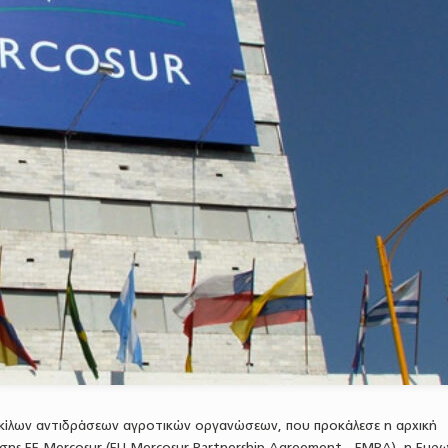
κίλων αντιδράσεων αγροτικών οργανώσεων, που προκάλεσε η αρχική
έσης ΕΕ-Mercosur (EU-Mercosur Partnership Agreement - EMPA), η Ευρ