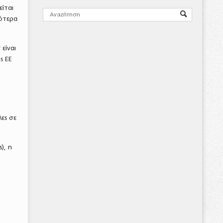
είται
ότερα
είναι
ς ΕΕ
ες σε
), η