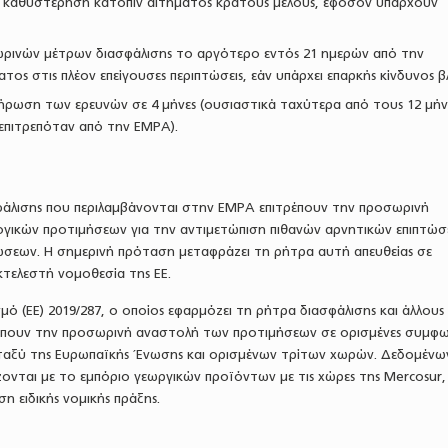
ίς καθυστέρηση κατόπιν αιτήματος κράτους μέλους, εφόσον υπάρχουν
ρινών μέτρων διασφάλισης το αργότερο εντός 21 ημερών από την
τος στις πλέον επείγουσες περιπτώσεις, εάν υπάρχει επαρκής κίνδυνος β
ήρωση των ερευνών σε 4 μήνες (ουσιαστικά ταχύτερα από τους 12 μήν
επιτρεπόταν από την EMPA).
σφάλισης που περιλαμβάνονται στην EMPA επιτρέπουν την προσωρινή
ικών προτιμήσεων για την αντιμετώπιση πιθανών αρνητικών επιπτώ
σεων. Η σημερινή πρόταση μεταφράζει τη ρήτρα αυτή απευθείας σε
κτελεστή νομοθεσία της ΕΕ.
μό (ΕΕ) 2019/287, ο οποίος εφαρμόζει τη ρήτρα διασφάλισης και άλλους
έπουν την προσωρινή αναστολή των προτιμήσεων σε ορισμένες συμφω
ταξύ της Ευρωπαϊκής Ένωσης και ορισμένων τρίτων χωρών. Δεδομένω
ονται με το εμπόριο γεωργικών προϊόντων με τις χώρες της Mercosur,
η ειδικής νομικής πράξης.