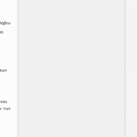
λάβης·
ες
σεων
νίες
ν των