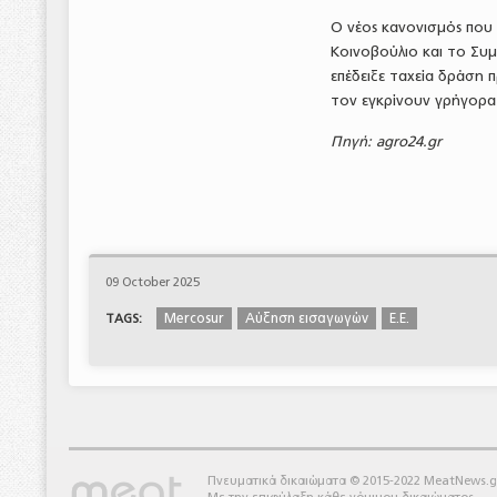
Ο νέος κανονισμός που 
Κοινοβούλιο και το Συμ
επέδειξε ταχεία δράση 
τον εγκρίνουν γρήγορα
Πηγή: agro24.gr
09 October 2025
Mercosur
Αύξηση εισαγωγών
Ε.Ε.
TAGS:
Πνευματικά δικαιώματα © 2015-2022 MeatNews.g