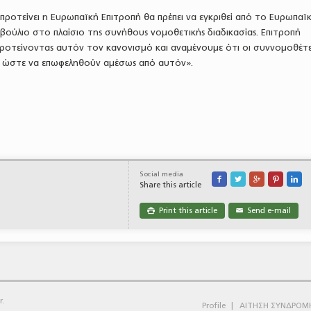
προτείνει η Ευρωπαϊκή Επιτροπή θα πρέπει να εγκριθεί από το Ευρωπαϊ
βούλιο στο πλαίσιο της συνήθους νομοθετικής διαδικασίας. Επιτροπή
προτείνοντας αυτόν τον κανονισμό και αναμένουμε ότι οι συννομοθέτε
 ώστε να επωφεληθούν αμέσως από αυτόν».
Social media





Share this article
Print this article
Send e-mail

✉
r.
Profile
ΑΙΤΗΣΗ ΣΥΝΔΡΟΜ