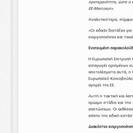
προτεραιότητα, ώστε ο 
ΕΕ-Mercosur».
Αναλυτικότερα, σύμφων
«Οι ειδικές διατάξεις 
ενεργοποιήσεις και ταχε
Ενισχυμένη παρακολού
Η Ευρωπαϊκή Επιτροπή 
εισαγωγές ορισμένων ε
αποτελέσματα αυτά, η 
Ευρωπαϊκό Κοινοβούλιο
αγορές της ΕΕ.
Αυτή η τακτική και λε
πρώιμο στάδιο και την
επιπτώσεων. Οι εκθέσει
επίσης την ειδική κατά
Διακόπτες ενεργοποίησ