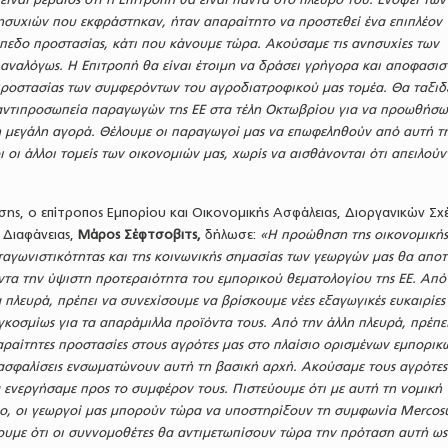
ησυχιών που εκφράστηκαν, ήταν απαραίτητο να προστεθεί ένα επιπλέον
ίπεδο προστασίας, κάτι που κάνουμε τώρα. Ακούσαμε τις ανησυχίες των
αναλόγως. Η Επιτροπή θα είναι έτοιμη να δράσει γρήγορα και αποφασισ
προστασίας των συμφερόντων του αγροδιατροφικού μας τομέα. Θα ταξι
 αντιπροσωπεία παραγωγών της ΕΕ στα τέλη Οκτωβρίου για να προωθήσω 
η μεγάλη αγορά. Θέλουμε οι παραγωγοί μας να επωφεληθούν από αυτή τ
 οι άλλοι τομείς των οικονομιών μας, χωρίς να αισθάνονται ότι απειλούν
ίσης, ο επίτροπος Εμπορίου και Οικονομικής Ασφάλειας, Διοργανικών Σ
ι Διαφάνειας,
Μάρος Σέφτσοβιτς,
δήλωσε:
«Η προώθηση της οικονομική
ταγωνιστικότητας και της κοινωνικής σημασίας των γεωργών μας θα αποτ
ντα την ύψιστη προτεραιότητα του εμπορικού θεματολογίου της ΕΕ. Από
α πλευρά, πρέπει να συνεχίσουμε να βρίσκουμε νέες εξαγωγικές ευκαιρίες
γκοσμίως για τα απαράμιλλα προϊόντα τους. Από την άλλη πλευρά, πρέπε
αραίτητες προστασίες στους αγρότες μας στο πλαίσιο ορισμένων εμπορικ
ασφαλίσεις ενσωματώνουν αυτή τη βασική αρχή. Ακούσαμε τους αγρότες
 ενεργήσαμε προς το συμφέρον τους. Πιστεύουμε ότι με αυτή τη νομική
ο, οι γεωργοί μας μπορούν τώρα να υποστηρίξουν τη συμφωνία Mercosu
ουμε ότι οι συννομοθέτες θα αντιμετωπίσουν τώρα την πρόταση αυτή ως