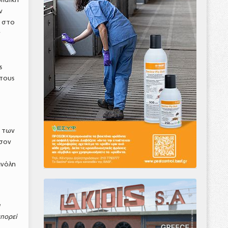
ν
Ε στο
ν
ς
τους
ς των
όσον
ανόλη
ι
μπορεί