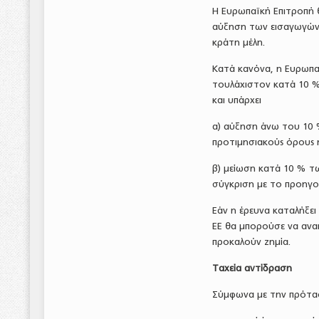
Η Ευρωπαϊκή Επιτροπή θ
αύξηση των εισαγωγών 
κράτη μέλη.
Κατά κανόνα, η Ευρωπαϊ
τουλάχιστον κατά 10 %
και υπάρχει
α) αύξηση άνω του 10 
προτιμησιακούς όρους 
β) μείωση κατά 10 % τ
σύγκριση με το προηγο
Εάν η έρευνα καταλήξει
ΕΕ θα μπορούσε να ανακ
προκαλούν ζημία.
Ταχεία αντίδραση
Σύμφωνα με την πρότασ