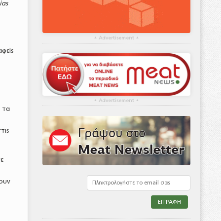
ίας
▴
Advertisement
▴
αφείς
▴
Advertisement
▴
 τα
τις
σε
τουν