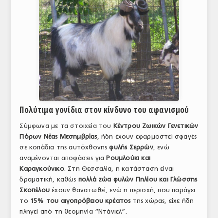
Πολύτιμα γονίδια στον κίνδυνο του αφανισμού
Σύμφωνα με τα στοιχεία του
Κέντρου Ζωικών Γενετικών
Πόρων Νέας Μεσημβρίας
, ήδη έχουν εφαρμοστεί σφαγές
σε κοπάδια της αυτόχθονης
φυλής Σερρών
, ενώ
αναμένονται αποφάσεις για
Ρουμλούκι και
Καραγκούνικο
. Στη Θεσσαλία, η κατάσταση είναι
δραματική, καθώς
πολλά ζώα φυλών Πηλίου και Γλώσσης
Σκοπέλου
έχουν θανατωθεί, ενώ η περιοχή, που παράγει
το
15% του αιγοπρόβειου κρέατος
της χώρας, είχε ήδη
πληγεί από τη θεομηνία “Ντάνιελ”.