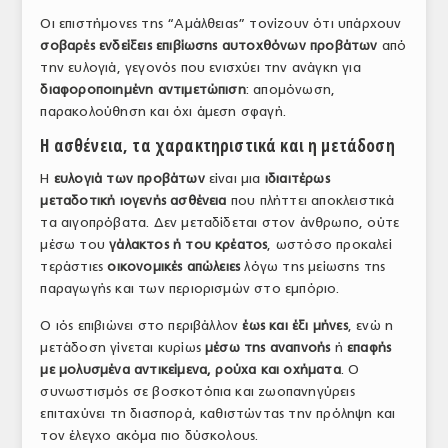
Οι επιστήμονες της “Αμάλθειας” τονίζουν ότι υπάρχουν
σοβαρές ενδείξεις επιβίωσης αυτοχθόνων προβάτων
από
την ευλογιά, γεγονός που ενισχύει την ανάγκη για
διαφοροποιημένη αντιμετώπιση
: απομόνωση,
παρακολούθηση και όχι άμεση σφαγή.
Η ασθένεια, τα χαρακτηριστικά και η μετάδοση
Η
ευλογιά των προβάτων
είναι μια
ιδιαιτέρως
μεταδοτική ιογενής ασθένεια
που πλήττει αποκλειστικά
τα αιγοπρόβατα. Δεν μεταδίδεται στον άνθρωπο, ούτε
μέσω του
γάλακτος ή του κρέατος
, ωστόσο προκαλεί
τεράστιες
οικονομικές απώλειες
λόγω της μείωσης της
παραγωγής και των περιορισμών στο εμπόριο.
Ο ιός επιβιώνει στο περιβάλλον
έως και έξι μήνες
, ενώ η
μετάδοση γίνεται κυρίως
μέσω της αναπνοής
ή
επαφής
με μολυσμένα αντικείμενα, ρούχα και οχήματα
. Ο
συνωστισμός σε βοσκοτόπια και ζωοπανηγύρεις
επιταχύνει τη διασπορά, καθιστώντας την πρόληψη και
τον έλεγχο ακόμα πιο δύσκολους.