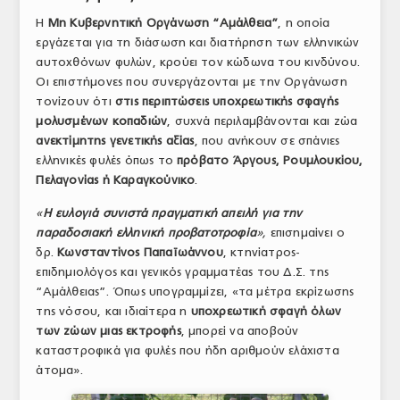
ΤΟ ΠΕΡΙΟΔΙΚΟ
Η
Μη Κυβερνητική Οργάνωση “Αμάλθεια”
, η οποία
εργάζεται για τη διάσωση και διατήρηση των ελληνικών
Profile
αυτοχθόνων φυλών, κρούει τον κώδωνα του κινδύνου.
Οι επιστήμονες που συνεργάζονται με την Οργάνωση
ΑΡΧΕΙΟ ΤΕΥΧΩΝ
τονίζουν ότι
στις περιπτώσεις υποχρεωτικής σφαγής
μολυσμένων κοπαδιών
, συχνά περιλαμβάνονται και ζώα
ΣΥΝΕΔΡΙΟ ΚΡΕΑΤΟΣ
ανεκτίμητης γενετικής αξίας
, που ανήκουν σε σπάνιες
ελληνικές φυλές όπως το
πρόβατο Άργους, Ρουμλουκίου,
Πελαγονίας ή Καραγκούνικο
.
«
Η ευλογιά συνιστά πραγματική απειλή για την
παραδοσιακή ελληνική προβατοτροφία
»,
επισημαίνει ο
δρ.
Κωνσταντίνος Παπαϊωάννου
, κτηνίατρος-
επιδημιολόγος και γενικός γραμματέας του Δ.Σ. της
“Αμάλθειας”. Όπως υπογραμμίζει, «τα μέτρα εκρίζωσης
της νόσου, και ιδιαίτερα η
υποχρεωτική σφαγή όλων
των ζώων μιας εκτροφής
, μπορεί να αποβούν
καταστροφικά για φυλές που ήδη αριθμούν ελάχιστα
άτομα».