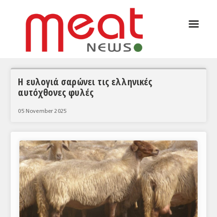
☰
ΑΡΘΡΟΓΡΑΦΙΑ
ΕΛΛΑΔΑ
ΕΙΔΗΣΕΙΣ
Η ευλογιά σαρώνει τις ελληνικές
αυτόχθονες φυλές
ΣΥΝΕΝΤΕΥΞΕΙΣ
05 November 2025
ΘΕΜΑΤΑ
ΑΝΑΛΥΣΕΙΣ
ΚΟΣΜΟΣ
ΕΙΔΗΣΕΙΣ
ΕΥΡΩΠΑΪΚΕΣ ΑΠΟΦΑΣΕΙΣ
ΘΕΜΑΤΑ