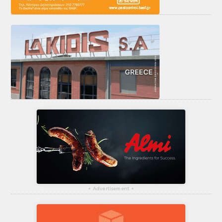
▴
Advertisement
▴