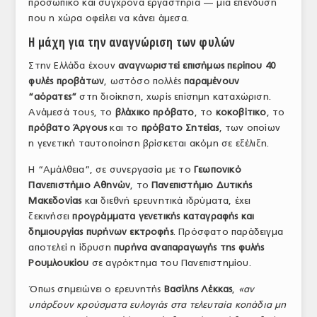
προσωπικό και σύγχρονα εργαστήρια — μια επένδυση
που η χώρα οφείλει να κάνει άμεσα.
Η μάχη για την αναγνώριση των φυλών
Στην Ελλάδα έχουν
αναγνωριστεί επισήμως περίπου 40
φυλές προβάτων
, ωστόσο πολλές
παραμένουν
“αόρατες”
στη διοίκηση, χωρίς επίσημη καταχώριση.
Ανάμεσά τους, το
βλάχικο πρόβατο
, το
κοκοβίτικο
, το
πρόβατο Άργους
και το
πρόβατο Σητείας
, των οποίων
η γενετική ταυτοποίηση βρίσκεται ακόμη σε εξέλιξη.
Η “Αμάλθεια”, σε συνεργασία με το
Γεωπονικό
Πανεπιστήμιο Αθηνών
, το
Πανεπιστήμιο Δυτικής
Μακεδονίας
και διεθνή ερευνητικά ιδρύματα, έχει
ξεκινήσει
προγράμματα γενετικής καταγραφής και
δημιουργίας πυρήνων εκτροφής
. Πρόσφατο παράδειγμα
αποτελεί η ίδρυση
πυρήνα αναπαραγωγής της φυλής
Ρουμλουκίου
σε αγρόκτημα του Πανεπιστημίου.
Όπως σημειώνει ο ερευνητής
Βασίλης Λέκκας
,
«αν
υπάρξουν κρούσματα ευλογιάς στα τελευταία κοπάδια μη