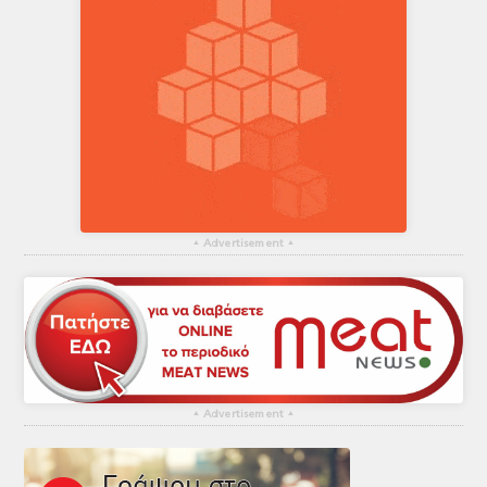
▴
Advertisement
▴
▴
Advertisement
▴