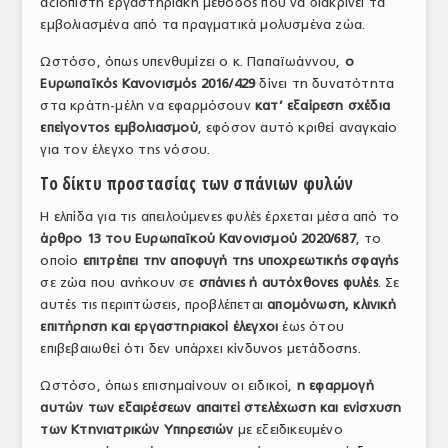
αξιόπιστη εργαστηριακή μέθοδος που να διακρίνει τα
εμβολιασμένα από τα πραγματικά μολυσμένα ζώα.
Ωστόσο, όπως υπενθυμίζει ο κ. Παπαϊωάννου,
ο
Ευρωπαϊκός Κανονισμός 2016/429
δίνει τη δυνατότητα
στα κράτη-μέλη να εφαρμόσουν
κατ’ εξαίρεση σχέδια
επείγοντος εμβολιασμού
, εφόσον αυτό κριθεί αναγκαίο
για τον έλεγχο της νόσου.
Το δίκτυ προστασίας των σπάνιων φυλών
Η ελπίδα για τις απειλούμενες φυλές έρχεται μέσα από το
άρθρο 13 του Ευρωπαϊκού Κανονισμού 2020/687
, το
οποίο
επιτρέπει την αποφυγή της υποχρεωτικής σφαγής
σε ζώα που ανήκουν σε
σπάνιες ή αυτόχθονες φυλές
. Σε
αυτές τις περιπτώσεις, προβλέπεται
απομόνωση, κλινική
επιτήρηση και εργαστηριακοί έλεγχοι
έως ότου
επιβεβαιωθεί ότι δεν υπάρχει κίνδυνος μετάδοσης.
Ωστόσο, όπως επισημαίνουν οι ειδικοί,
η εφαρμογή
αυτών των εξαιρέσεων απαιτεί στελέχωση και ενίσχυση
των Κτηνιατρικών Υπηρεσιών
με εξειδικευμένο