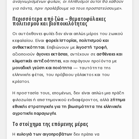
αναγνωρισμένων φυλών, οι πληθυσμοί αυτοί θα χαθούν
για πάντα, πριν προλάβουμε να τους προστατεύσουμε».
Περισσότερα από ζώα – θεματοφύλακες
πολιτισμού και βιοποικιλότητας
Οι αυτόχθονες φυλές δεν είναι απλώς μέρος του ζωικού
κεφαλαίου. Είναι
φορείς Ιστορίας, πολιτισμού και
ανθεκτικότητας
. Επιβιώνουν με
λιγοστή τροφή
,
αξιοποιούν
άγονες εκτάσεις
, αντέχουν σε
ασθένειες και
κλιματικές αντιξοότητες
, και παράγουν προϊόντα με
μοναδική γεύση και ποιότητα
— ταυτότητα της
ελληνικής φέτας, του πρόβειου γάλακτος και του
κρέατος.
Η προστασία τους, επομένως, δεν είναι απλώς μια πράξη
φιλοζωίας ή επιστημονικού ενδιαφέροντος, αλλά
ζήτημα
εθνικής στρατηγικής για τη βιωσιμότητα της ελληνικής
αγροτικής παραγωγής
.
Το στοίχημα της επόμενης μέρας
Η
ευλογιά των αιγοπροβάτων
δεν πρέπει να