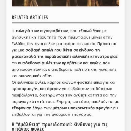
ΑΝΑΛΥΣΕΙΣ
RELATED ARTICLES
ΕΜΠΟΡΙΚΟΣ ΚΑΤΑΛΟΓΟΣ
Η
ευλογιά των αιγοπροβάτων
, που εξαπλώθηκε με
ΠΑΡΑΓΩΓΗ & ΕΜΠΟΡΙΑ
ανησυχητική ταχύτητα τους τελευταίους μήνες στην
ΣΦΑΓΕΙΑ
Ελλάδα, δεν είναι απλώς μια ακόμη επιζωοτία. Πρόκειται
για
μια σοβαρή απειλή που θέτει σε κίνδυνο τη
ΠΡΩΤΕΣ ΥΛΕΣ
ραχοκοκαλιά της παραδοσιακής ελληνικής κτηνοτροφίας
:
τις
αυτόχθονες φυλές των προβάτων και αιγών
, που
ΕΞΟΠΛΙΣΜΟΣ
αποτελούν ζωντανά αποθέματα πολιτιστικής, γενετικής
και οικονομικής αξίας.
ΥΠΗΡΕΣΙΕΣ
Οι ελληνικές φυλές, καρπός αιώνων φυσικής επιλογής και
προσαρμογής, κατάφεραν να επιβιώσουν σε δύσκολα
ΕΜΠΟΡΙΚΟΙ ΑΝΤΙΠΡΟΣΩΠΟΙ
περιβάλλοντα, διατηρώντας την ανθεκτικότητα και την
παραγωγικότητά τους. Σήμερα, ωστόσο, απειλούνται με
ΝΟΜΟΘΕΣΙΑ
εξαφάνιση λόγω των μέτρων υποχρεωτικής σφαγής
που
ΕΛΛΗΝΙΚΗ ΝΟΜΟΘΕΣΙΑ
επιβάλλονται για την ανάσχεση της νόσου.
Η “Αμάλθεια” προειδοποιεί: Κίνδυνος για τις
ΕΥΡΩΠΑΪΚΗ ΝΟΜΟΘΕΣΙΑ
σπάνιες φυλές