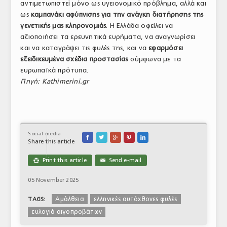
αντιμετωπιστεί μόνο ως υγειονομικό πρόβλημα, αλλά και
ως
καμπανάκι αφύπνισης για την ανάγκη διατήρησης της
γενετικής μας κληρονομιάς
. Η Ελλάδα οφείλει να
αξιοποιήσει τα ερευνητικά ευρήματα, να αναγνωρίσει
και να καταγράψει τις φυλές της, και να
εφαρμόσει
εξειδικευμένα σχέδια προστασίας
σύμφωνα με τα
ευρωπαϊκά πρότυπα.
Πηγή: Kathimerini.gr
Social media





Share this article
Print this article
Send e-mail

✉
05 November 2025
Aμάλθεια
ελληνικές αυτόχθονες φυλές
TAGS:
ευλογιά αιγοπροβάτων