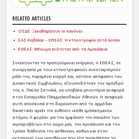
ΑΝΑΛΥΣΕΙΣ
RELATED ARTICLES
ΕΜΠΟΡΙΚΟΣ ΚΑΤΑΛΟΓΟΣ
ΟΣΔΕ: Ξεκαθαρίζουν οι κανόνες
ΠΑΡΑΓΩΓΗ & ΕΜΠΟΡΙΑ
ΕΑΣ Καβάλας – ΕΘΕΑΣ: Η κτηνοτροφία ζητά λύσεις
ΣΦΑΓΕΙΑ
ΕΘΕΑΣ: Μήνυμα ενότητας από τα Αμπελάκια
ΠΡΩΤΕΣ ΥΛΕΣ
Συνεχίζοντας τις προηγούμενες ενέργειες, η ΕΘΕΑΣ, σε
συνεργασία με τους κτηνοτροφικούς συνεταιρισμούς-
ΕΞΟΠΛΙΣΜΟΣ
μέλη της, παραμένει ενεργή και, κατόπιν απόφασης του
Διοικητικού Συμβουλίου, εξουσιοδότησε τον πρόεδρό
ΥΠΗΡΕΣΙΕΣ
της, κ. Παύλο Σατολιά, να υποβάλει μηνυτήρια αναφορά
ΕΜΠΟΡΙΚΟΙ ΑΝΤΙΠΡΟΣΩΠΟΙ
στον Εισαγγελέα Πλημμελειοδικών Αθηνών. Η αναφορά
αυτή αποσκοπεί στη διερεύνηση από τις αρμόδιες
ΝΟΜΟΘΕΣΙΑ
δικαστικές αρχές της ευθύνης «κάθε εμπλεκόμενου
ατόμου ή φορέα» για την εμφάνιση της πανώλης των
ΕΛΛΗΝΙΚΗ ΝΟΜΟΘΕΣΙΑ
αιγοπροβάτων στη χώρα μας, την προέλευση και τον
τρόπο διάδοσης της ασθένειας, καθώς και στον
ΕΥΡΩΠΑΪΚΗ ΝΟΜΟΘΕΣΙΑ
εντοπισμό των υπευθύνων που είτε προκάλεσαν τη