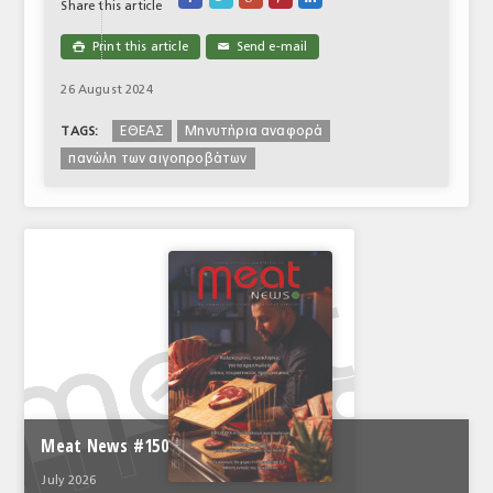
Share this article
Print this article
Send e-mail

✉
26 August 2024
ΕΘΕΑΣ
Μηνυτήρια αναφορά
TAGS:
πανώλη των αιγοπροβάτων
Meat News #150
July 2026