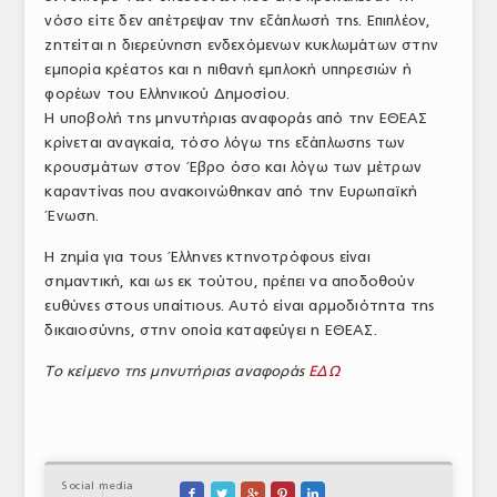
νόσο είτε δεν απέτρεψαν την εξάπλωσή της. Επιπλέον,
ΤΟ ΠΕΡΙΟΔΙΚΟ
ζητείται η διερεύνηση ενδεχόμενων κυκλωμάτων στην
Profile
εμπορία κρέατος και η πιθανή εμπλοκή υπηρεσιών ή
φορέων του Ελληνικού Δημοσίου.
ΑΡΧΕΙΟ ΤΕΥΧΩΝ
Η υποβολή της μηνυτήριας αναφοράς από την ΕΘΕΑΣ
κρίνεται αναγκαία, τόσο λόγω της εξάπλωσης των
ΣΥΝΕΔΡΙΟ ΚΡΕΑΤΟΣ
κρουσμάτων στον Έβρο όσο και λόγω των μέτρων
καραντίνας που ανακοινώθηκαν από την Ευρωπαϊκή
Ένωση.
Η ζημία για τους Έλληνες κτηνοτρόφους είναι
σημαντική, και ως εκ τούτου, πρέπει να αποδοθούν
ευθύνες στους υπαίτιους. Αυτό είναι αρμοδιότητα της
δικαιοσύνης, στην οποία καταφεύγει η ΕΘΕΑΣ.
Το κείμενο της μηνυτήριας αναφοράς
ΕΔΩ
Social media




