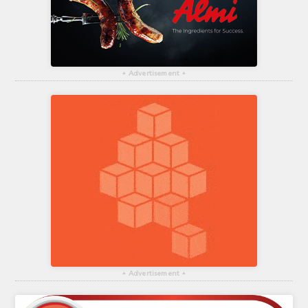
▴
Advertisement
▴
▴
Advertisement
▴