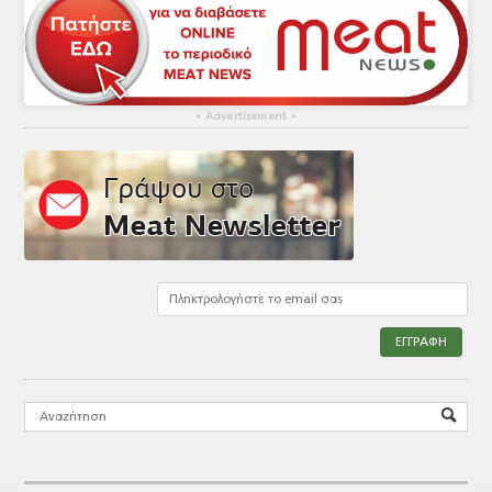
▴
Advertisement
▴