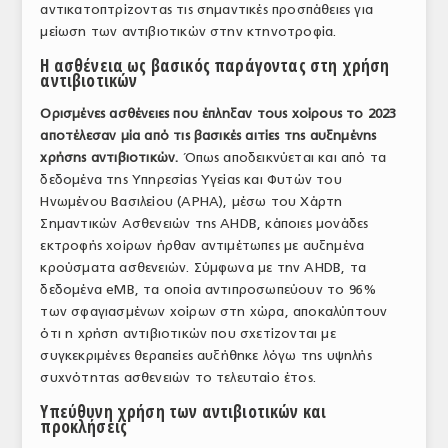
αντικατοπτρίζοντας τις σημαντικές προσπάθειες για
ΤΟ ΠΕΡΙΟΔΙΚΟ
μείωση των αντιβιοτικών στην κτηνοτροφία.
Profile
Η ασθένεια ως βασικός παράγοντας στη χρήση
αντιβιοτικών
ΑΡΧΕΙΟ ΤΕΥΧΩΝ
Ορισμένες ασθένειες που έπληξαν τους χοίρους το 2023
αποτέλεσαν μία από τις βασικές αιτίες της αυξημένης
ΣΥΝΕΔΡΙΟ ΚΡΕΑΤΟΣ
χρήσης αντιβιοτικών.
Όπως αποδεικνύεται και από τα
δεδομένα της Υπηρεσίας Υγείας και Φυτών του
Ηνωμένου Βασιλείου (APHA), μέσω του Χάρτη
Σημαντικών Ασθενειών της AHDB, κάποιες μονάδες
εκτροφής χοίρων ήρθαν αντιμέτωπες με αυξημένα
κρούσματα ασθενειών. Σύμφωνα με την AHDB, τα
δεδομένα eMB, τα οποία αντιπροσωπεύουν το 96%
των σφαγιασμένων χοίρων στη χώρα, αποκαλύπτουν
ότι η χρήση αντιβιοτικών που σχετίζονται με
συγκεκριμένες θεραπείες αυξήθηκε λόγω της υψηλής
συχνότητας ασθενειών το τελευταίο έτος.
Υπεύθυνη χρήση των αντιβιοτικών και
προκλήσεις