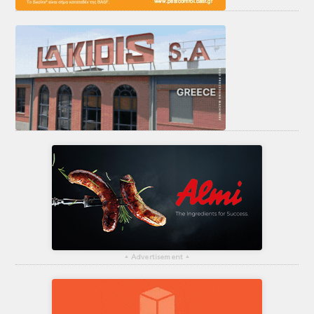
▴
Advertisement
▴