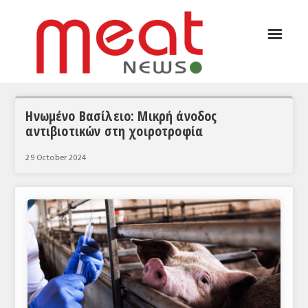
☰
ΑΡΘΡΟΓΡΑΦΙΑ
ΕΛΛΑΔΑ
ΕΙΔΗΣΕΙΣ
Ηνωμένο Βασίλειο: Μικρή άνοδος
αντιβιοτικών στη χοιροτροφία
ΣΥΝΕΝΤΕΥΞΕΙΣ
29 October 2024
ΘΕΜΑΤΑ
ΑΝΑΛΥΣΕΙΣ
ΚΟΣΜΟΣ
ΕΙΔΗΣΕΙΣ
ΕΥΡΩΠΑΪΚΕΣ ΑΠΟΦΑΣΕΙΣ
ΘΕΜΑΤΑ