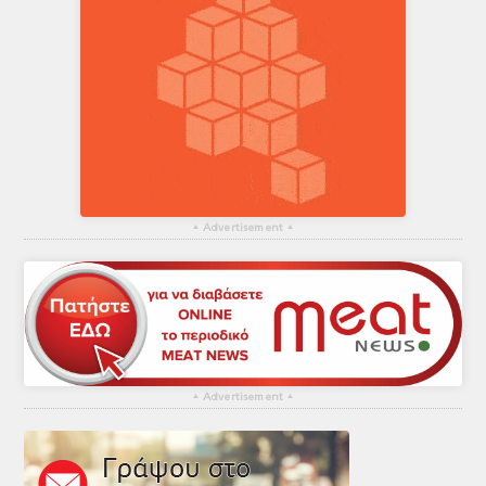
▴
Advertisement
▴
▴
Advertisement
▴