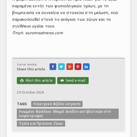
παραμένει εντός των φυσιολογικών ορίων, με τη
βιομηχανία να συνεχίζει να στοχεύει στη μείωση, ενώ
παρακολουθεί στενά τις ανάγκες των ζώων και τις
συνθήκες υγείας τους.
Πηγή: euromeatnews.com
Social media





Share this article
Print this article
Send e-mail

✉
29 October 2024
Ηλεκτρικό Βιβλίο Ιατρικής
TAGS:
Ηνωμένο Βασίλειο: Μικρή άνοδος αντιβιοτικών στη
χοιροτροφία
Υγεία και Πρόνοια Ζώων