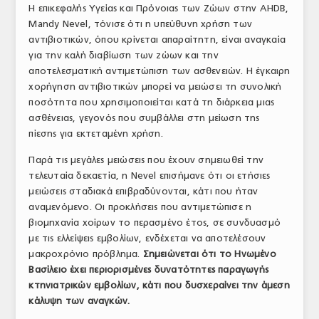
Η επικεφαλής Υγείας και Πρόνοιας των Ζώων στην AHDB,
Mandy Nevel, τόνισε ότι η υπεύθυνη χρήση των
αντιβιοτικών, όπου κρίνεται απαραίτητη, είναι αναγκαία
για την καλή διαβίωση των ζώων και την
αποτελεσματική αντιμετώπιση των ασθενειών. Η έγκαιρη
χορήγηση αντιβιοτικών μπορεί να μειώσει τη συνολική
ποσότητα που χρησιμοποιείται κατά τη διάρκεια μιας
ασθένειας, γεγονός που συμβάλλει στη μείωση της
πίεσης για εκτεταμένη χρήση.
Παρά τις μεγάλες μειώσεις που έχουν σημειωθεί την
τελευταία δεκαετία, η Nevel επισήμανε ότι οι ετήσιες
μειώσεις σταδιακά επιβραδύνονται, κάτι που ήταν
αναμενόμενο. Οι προκλήσεις που αντιμετώπισε η
βιομηχανία χοίρων το περασμένο έτος, σε συνδυασμό
με τις ελλείψεις εμβολίων, ενδέχεται να αποτελέσουν
μακροχρόνιο πρόβλημα.
Σημειώνεται ότι το Ηνωμένο
Βασίλειο έχει περιορισμένες δυνατότητες παραγωγής
κτηνιατρικών εμβολίων, κάτι που δυσχεραίνει την άμεση
κάλυψη των αναγκών.