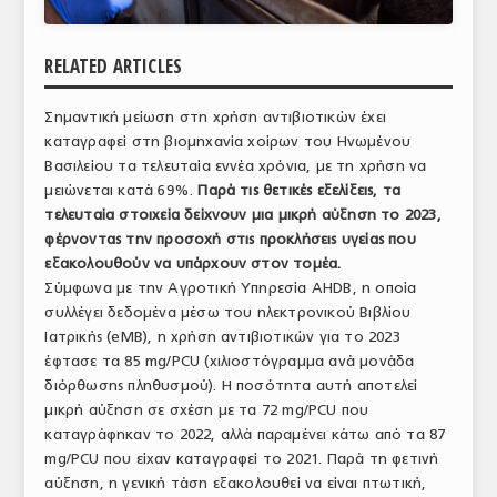
ΑΝΑΛΥΣΕΙΣ
RELATED ARTICLES
ΕΜΠΟΡΙΚΟΣ ΚΑΤΑΛΟΓΟΣ
Σημαντική μείωση στη χρήση αντιβιοτικών έχει
ΠΑΡΑΓΩΓΗ & ΕΜΠΟΡΙΑ
καταγραφεί στη βιομηχανία χοίρων του Ηνωμένου
ΣΦΑΓΕΙΑ
Βασιλείου τα τελευταία εννέα χρόνια, με τη χρήση να
μειώνεται κατά 69%.
Παρά τις θετικές εξελίξεις, τα
ΠΡΩΤΕΣ ΥΛΕΣ
τελευταία στοιχεία δείχνουν μια μικρή αύξηση το 2023,
φέρνοντας την προσοχή στις προκλήσεις υγείας που
ΕΞΟΠΛΙΣΜΟΣ
εξακολουθούν να υπάρχουν στον τομέα.
Σύμφωνα με την Αγροτική Υπηρεσία AHDB, η οποία
ΥΠΗΡΕΣΙΕΣ
συλλέγει δεδομένα μέσω του ηλεκτρονικού Βιβλίου
Ιατρικής (eMB), η χρήση αντιβιοτικών για το 2023
ΕΜΠΟΡΙΚΟΙ ΑΝΤΙΠΡΟΣΩΠΟΙ
έφτασε τα 85 mg/PCU (χιλιοστόγραμμα ανά μονάδα
διόρθωσης πληθυσμού). Η ποσότητα αυτή αποτελεί
ΝΟΜΟΘΕΣΙΑ
μικρή αύξηση σε σχέση με τα 72 mg/PCU που
ΕΛΛΗΝΙΚΗ ΝΟΜΟΘΕΣΙΑ
καταγράφηκαν το 2022, αλλά παραμένει κάτω από τα 87
mg/PCU που είχαν καταγραφεί το 2021. Παρά τη φετινή
ΕΥΡΩΠΑΪΚΗ ΝΟΜΟΘΕΣΙΑ
αύξηση, η γενική τάση εξακολουθεί να είναι πτωτική,