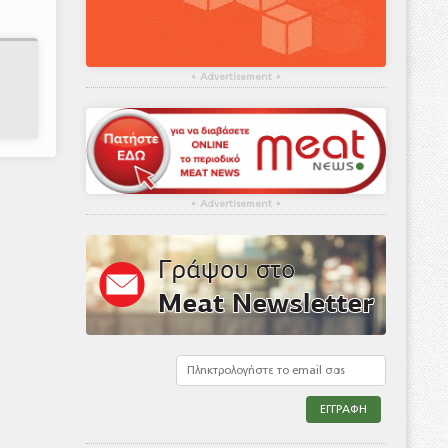
▴
Advertisement
▴
▴
Advertisement
▴