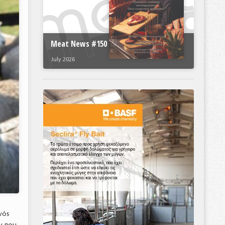
Meat News #150
July 2026
νός
ν που