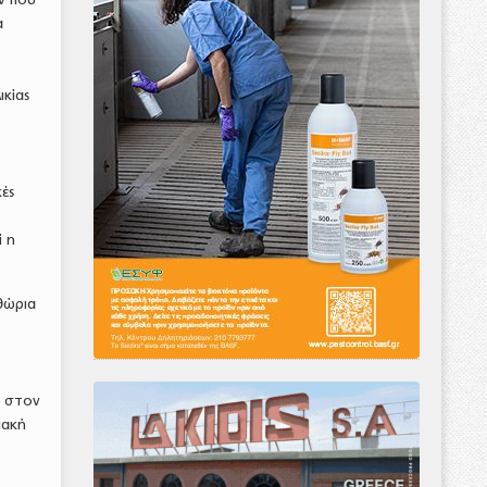
α
ικίας
ές
ί η
θώρια
ί στον
ιακή