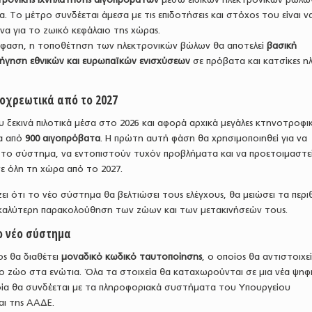
 Το μέτρο συνδέεται άμεσα με τις επιδοτήσεις και στόχος του είναι ν
όνα για το ζωικό κεφάλαιο της χώρας.
όφαση, η τοποθέτηση των ηλεκτρονικών βώλων θα αποτελεί
βασική
ήγηση εθνικών και ευρωπαϊκών ενισχύσεων
σε πρόβατα και κατσίκες ηλ
ποχρεωτικά από το 2027
ξεκινά πιλοτικά μέσα στο 2026 και αφορά αρχικά μεγάλες κτηνοτροφικ
ρα από
900 αιγοπρόβατα
. Η πρώτη αυτή φάση θα χρησιμοποιηθεί για να
 το σύστημα, να εντοπιστούν τυχόν προβλήματα και να προετοιμαστε
ε όλη τη χώρα από το 2027.
ι ότι το νέο σύστημα θα βελτιώσει τους ελέγχους, θα μειώσει τα περι
ι καλύτερη παρακολούθηση των ζώων και των μετακινήσεών τους.
ο νέο σύστημα
ς θα διαθέτει
μοναδικό κωδικό ταυτοποίησης
, ο οποίος θα αντιστοιχε
το ζώο στα ενώτια. Όλα τα στοιχεία θα καταχωρούνται σε μια νέα ψηφ
ία θα συνδέεται με τα πληροφοριακά συστήματα του Υπουργείου
αι της ΑΑΔΕ.