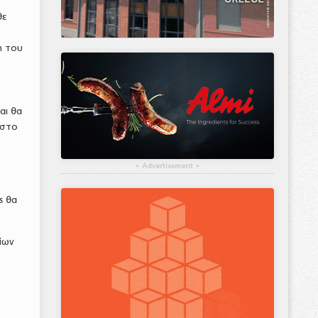
θε
η του
αι θα
 στο
▴
Advertisement
▴
ο
ς θα
ίων