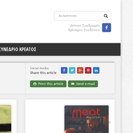
Αίτηση Συνδρομής

Χρήσιμες Συνδέσεις
ΣΥΝΕΔΡΙΟ ΚΡΕΑΤΟΣ
Social media





Share this article
Print this article
Send e-mail

✉