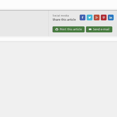
Social media





Share this article
Print this article
Send e-mail

✉