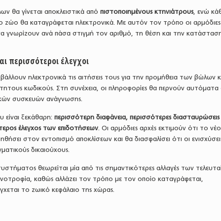
ν θα γίνεται αποκλειστικά από
πιστοποιημένους κτηνιάτρους
, ενώ κά
 ζώο θα καταγράφεται ηλεκτρονικά. Με αυτόν τον τρόπο οι αρμόδιες
να γνωρίζουν ανά πάσα στιγμή τον αριθμό, τη θέση και την κατάστασ
αι περισσότεροι έλεγχοι
άλλουν ηλεκτρονικά τις αιτήσεις τους για την προμήθεια των βώλων κ
τητους κωδικούς. Στη συνέχεια, οι πληροφορίες θα περνούν αυτόματα
ικών συσκευών ανάγνωσης.
υ είναι ξεκάθαρη:
περισσότερη διαφάνεια, περισσότερες διασταυρώσεις
τερος έλεγχος των επιδοτήσεων
. Οι αρμόδιες αρχές εκτιμούν ότι το νέ
ηθήσει στον εντοπισμό αποκλίσεων και θα διασφαλίσει ότι οι ενισχύσει
ματικούς δικαιούχους.
υστήματος θεωρείται μία από τις σημαντικότερες αλλαγές των τελευτα
ηνοτροφία, καθώς αλλάζει τον τρόπο με τον οποίο καταγράφεται,
έγχεται το ζωικό κεφάλαιο της χώρας.