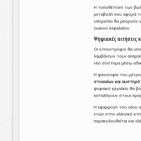
Η τοποθέτηση των βώλω
μεταβολή που αφορά το
υπηρεσίες θα μπορούν 
ζωικού κεφαλαίου.
Ψηφιακές αιτήσεις κ
Οι κτηνοτρόφοι θα υποβ
λαμβάνουν τους απαραί
νέο σύστημα μέσω ειδ
Η φιλοσοφία του μέτρο
στοιχείων και αυστηρό
ψηφιακό εργαλείο θα βο
καταλήγουν στους πραγ
Η εφαρμογή του νέου σ
ετών στην ελληνική κτ
παρακολουθείται και ελ