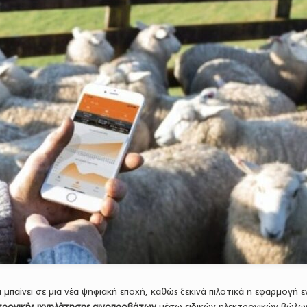
 μπαίνει σε μια νέα ψηφιακή εποχή, καθώς ξεκινά πιλοτικά η εφαρμογή ε
τρονικής ιχνηλάτησης αιγοπροβάτων
μέσω ειδικών ηλεκτρονικών βώλω