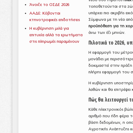
Άνοιξε το ΟΣΔΕ 2026
τοποθετούνται στα ζώα.
υπάρχει πιο ακριβής εικ
ΑΑΔΕ: Κόβονται
Σύμφωνα με τη νέα απ
κτηνοτροφικές επιδοτήσεις
προϋπόθεση για τη χορ
Η κυβέρνηση μιλά για
άνω των έξι μηνών.
επιτυχία αλλά τα ερωτήματα
στις πληρωμές παραμένουν
Πιλοτικά το 2026, υ
Η εφαρμογή του μέτρου 
μονάδες με περισσότε
δοκιμαστεί στην πράξη
πλήρης εφαρμογή του σ
Η κυβέρνηση υποστηρίζε
λαθών και θα επιτρέψε
Πώς θα λειτουργεί τ
Κάθε ηλεκτρονικός βώλο
αριθμό που ήδη φέρει 
βάση δεδομένων, η οπο
Αγροτικής Ανάπτυξης κ