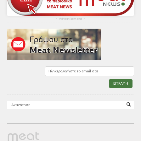
▴
Advertisement
▴