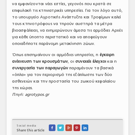
να εμφανίζονται νέες εστίες, γεγονός που κρατά σε
επιφυλακή τις κτηνιατρικές υπηρεσίες. Για τον λόγο αυτό,
το υπουργείο Αγροτικής Ανάπτυξης και Τροφίμων καλεί
τους κτηνοτρόφους να τηρούν αυστηρά τα μέτρα
βιοασφάλειας, να ενημερώνουν άμεσα τις αρμόδιες Αρχές
για κάθε ύποπτο περιστατικό και να αποφεύγουν
οποιαδήποτε παράνομη μετακίνηση ζώων.
Όπως επισημαίνουν οι αρμόδιες υπηρεσίες, η
έγκαιρη
ανίχνευση των κρουσμάτων
, οι
συνεχείς έλεγχοι
και η
συνεργασία των παραγωγών
παραμένουν τα βασικά
«όπλα» για τον περιορισμό της εξάπλωσης των δύο
ασθενειών και την προστασία του ζωικού κεφαλαίου
της χώρας.
Πηγή: agrotypos.gr
Social media





Share this article