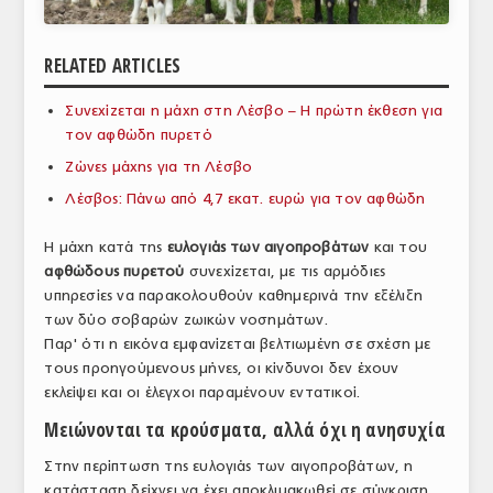
ΑΝΑΛΥΣΕΙΣ
RELATED ARTICLES
ΕΜΠΟΡΙΚΟΣ ΚΑΤΑΛΟΓΟΣ
Συνεχίζεται η μάχη στη Λέσβο – Η πρώτη έκθεση για
ΠΑΡΑΓΩΓΗ & ΕΜΠΟΡΙΑ
τον αφθώδη πυρετό
ΣΦΑΓΕΙΑ
Ζώνες μάχης για τη Λέσβο
Λέσβος: Πάνω από 4,7 εκατ. ευρώ για τον αφθώδη
ΠΡΩΤΕΣ ΥΛΕΣ
Η μάχη κατά της
ευλογιάς των αιγοπροβάτων
και του
ΕΞΟΠΛΙΣΜΟΣ
αφθώδους πυρετού
συνεχίζεται, με τις αρμόδιες
υπηρεσίες να παρακολουθούν καθημερινά την εξέλιξη
ΥΠΗΡΕΣΙΕΣ
των δύο σοβαρών ζωικών νοσημάτων.
ΕΜΠΟΡΙΚΟΙ ΑΝΤΙΠΡΟΣΩΠΟΙ
Παρ' ότι η εικόνα εμφανίζεται βελτιωμένη σε σχέση με
τους προηγούμενους μήνες, οι κίνδυνοι δεν έχουν
ΝΟΜΟΘΕΣΙΑ
εκλείψει και οι έλεγχοι παραμένουν εντατικοί.
Μειώνονται τα κρούσματα, αλλά όχι η ανησυχία
ΕΛΛΗΝΙΚΗ ΝΟΜΟΘΕΣΙΑ
Στην περίπτωση της ευλογιάς των αιγοπροβάτων, η
ΕΥΡΩΠΑΪΚΗ ΝΟΜΟΘΕΣΙΑ
κατάσταση δείχνει να έχει αποκλιμακωθεί σε σύγκριση