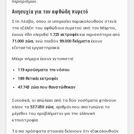
περιορισμών.
Ανησυχία για τον αφθώδη πυρετό
Στη Λέσβο, όπου οι υπηρεσίες παρακολουθούν στενά
την εξέλιξη του αφθώδους πυρετού από τον Μάρτιο,
έχουν ήδη ελεγχθεί
1.725 εκτροφές
και περισσότερα από
71.000 ζώα
, ενώ σχεδόν
99.000 δείγματα
έχουν
εξεταστεί εργαστηριακά.
Μέχρι σήμερα έχουν εντοπιστεί:
119 κρούσματα της νόσου
189 θετικές εκτροφές
47.743 ζώα που θανατώθηκαν
Συνολικά, οι απώλειες από τα δύο νοσήματα φτάνουν
πλέον τα
537.050 ζώα
, αριθμός που αποτυπώνει το
μέγεθος του προβλήματος για την ελληνική
κτηνοτροφία.
Τα πιο πρόσφατα στοιχεία δείχνουν ότι εξακολουθούν