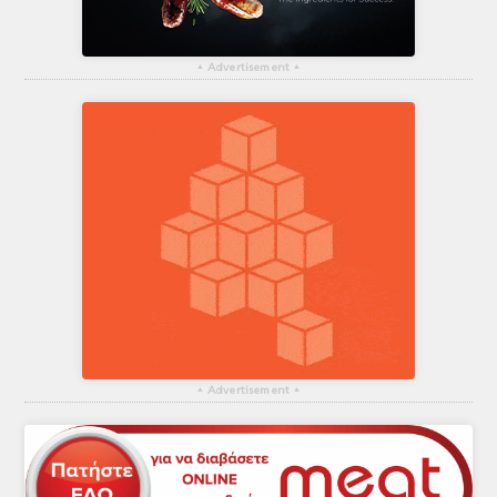
▴
Advertisement
▴
▴
Advertisement
▴