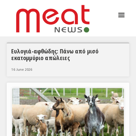
☰
ΑΡΘΡΟΓΡΑΦΙΑ
ΕΛΛΑΔΑ
ΕΙΔΗΣΕΙΣ
Ευλογιά-αφθώδης: Πάνω από μισό
εκατομμύριο απώλειες
ΣΥΝΕΝΤΕΥΞΕΙΣ
16 June 2026
ΘΕΜΑΤΑ
ΑΝΑΛΥΣΕΙΣ
ΚΟΣΜΟΣ
ΕΙΔΗΣΕΙΣ
ΕΥΡΩΠΑΪΚΕΣ ΑΠΟΦΑΣΕΙΣ
ΘΕΜΑΤΑ