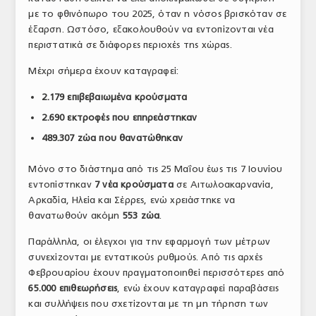
με το φθινόπωρο του 2025, όταν η νόσος βρισκόταν σε
ΤΟ ΠΕΡΙΟΔΙΚΟ
έξαρση. Ωστόσο, εξακολουθούν να εντοπίζονται νέα
Profile
περιστατικά σε διάφορες περιοχές της χώρας.
Μέχρι σήμερα έχουν καταγραφεί:
ΑΡΧΕΙΟ ΤΕΥΧΩΝ
2.179 επιβεβαιωμένα κρούσματα
ΣΥΝΕΔΡΙΟ ΚΡΕΑΤΟΣ
2.690 εκτροφές που επηρεάστηκαν
489.307 ζώα που θανατώθηκαν
Μόνο στο διάστημα από τις 25 Μαΐου έως τις 7 Ιουνίου
εντοπίστηκαν
7 νέα κρούσματα
σε Αιτωλοακαρνανία,
Αρκαδία, Ηλεία και Σέρρες, ενώ χρειάστηκε να
θανατωθούν ακόμη
553 ζώα
.
Παράλληλα, οι έλεγχοι για την εφαρμογή των μέτρων
συνεχίζονται με εντατικούς ρυθμούς. Από τις αρχές
Φεβρουαρίου έχουν πραγματοποιηθεί περισσότερες από
65.000 επιθεωρήσεις
, ενώ έχουν καταγραφεί παραβάσεις
και συλλήψεις που σχετίζονται με τη μη τήρηση των