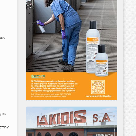
ουν
ερες
 στην