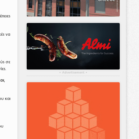
πειες
ές να
ύς σε
ίες.
▴
Advertisement
▴
χοι
,
ου και
ου