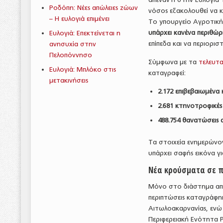
Ροδόπη: Νέες απώλειες ζώων
νόσος εξακολουθεί να κ
– Η ευλογιά επιμένει
Το yπουργείο Αγροτική
υπάρχει κανένα περιθώ
Ευλογιά: Επεκτείνεται η
επίπεδα και να περιορισ
ανησυχία στην
Πελοπόννησο
Σύμφωνα με τα
τελευτα
Ευλογιά: Μπλόκο στις
καταγραφεί:
μετακινήσεις
2.172 επιβεβαιωμέν
2.681 κτηνοτροφικές
488.754 θανατώσεις
Τα στοιχεία ενημερώνον
υπάρχει σαφής εικόνα γ
Νέα κρούσματα σε π
Μόνο στο διάστημα απ
περιπτώσεις καταγράφηκ
Αιτωλοακαρνανίας, ενώ 
Περιφερειακή Ενότητα 