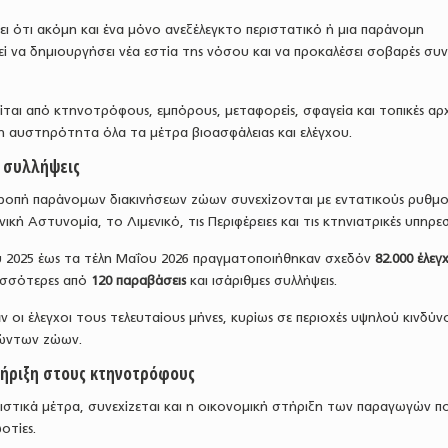
ει ότι ακόμη και ένα μόνο ανεξέλεγκτο περιστατικό ή μια παράνομη
 να δημιουργήσει νέα εστία της νόσου και να προκαλέσει σοβαρές συνέ
ίται από κτηνοτρόφους, εμπόρους, μεταφορείς, σφαγεία και τοπικές αρχ
 αυστηρότητα όλα τα μέτρα βιοασφάλειας και ελέγχου.
ι συλλήψεις
οτροπή παράνομων διακινήσεων ζώων συνεχίζονται με εντατικούς ρυθμο
ική Αστυνομία, το Λιμενικό, τις Περιφέρειες και τις κτηνιατρικές υπηρεσ
 2025 έως τα τέλη Μαΐου 2026 πραγματοποιήθηκαν σχεδόν
82.000 έλεγ
ισσότερες από
120 παραβάσεις
και ισάριθμες συλλήψεις.
ν οι έλεγχοι τους τελευταίους μήνες, κυρίως σε περιοχές υψηλού κινδύν
ζώντων ζώων.
τήριξη στους κτηνοτρόφους
ιστικά μέτρα, συνεχίζεται και η οικονομική στήριξη των παραγωγών π
οτίες.