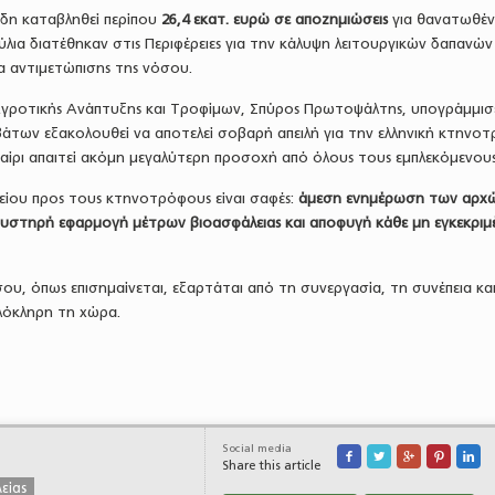
δη καταβληθεί περίπου
26,4 εκατ. ευρώ σε αποζημιώσεις
για θανατωθέ
ύλια διατέθηκαν στις Περιφέρειες για την κάλυψη λειτουργικών δαπανών
α αντιμετώπισης της νόσου.
Αγροτικής Ανάπτυξης και Τροφίμων, Σπύρος Πρωτοψάλτης, υπογράμμισ
άτων εξακολουθεί να αποτελεί σοβαρή απειλή για την ελληνική κτηνοτ
καίρι απαιτεί ακόμη μεγαλύτερη προσοχή από όλους τους εμπλεκόμενους
ίου προς τους κτηνοτρόφους είναι σαφές:
άμεση ενημέρωση των αρχώ
στηρή εφαρμογή μέτρων βιοασφάλειας και αποφυγή κάθε μη εγκεκριμ
ου, όπως επισημαίνεται, εξαρτάται από τη συνεργασία, τη συνέπεια κα
λόκληρη τη χώρα.
Social media





Share this article
είας