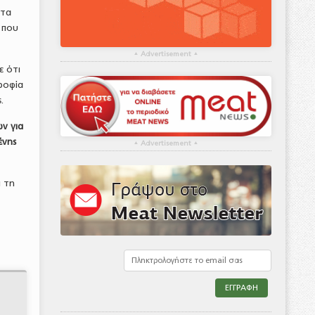
ντα
 που
▴
Advertisement
▴
ε ότι
ροφία
.
ν για
ένης
▴
Advertisement
▴
ι τη