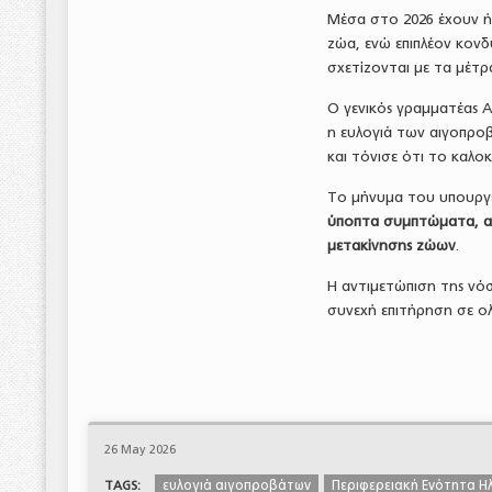
Μέσα στο 2026 έχουν ή
ζώα, ενώ επιπλέον κονδ
σχετίζονται με τα μέτρ
Ο γενικός γραμματέας 
η ευλογιά των αιγοπροβ
και τόνισε ότι το καλο
Το μήνυμα του υπουργε
ύποπτα συμπτώματα, αυ
μετακίνησης ζώων
.
Η αντιμετώπιση της νόσ
συνεχή επιτήρηση σε ο
26 May 2026
ευλογιά αιγοπροβάτων
Περιφερειακή Ενότητα Ηλ
TAGS: