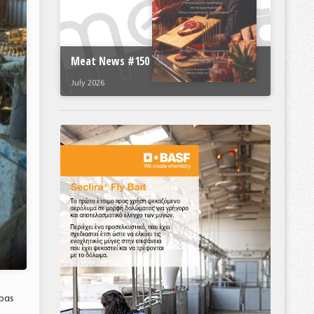
Meat News #150
July 2026
ρας