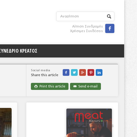
Αίτηση Συνδρομής

Χρήσιμες Συνδέσεις
ΣΥΝΕΔΡΙΟ ΚΡΕΑΤΟΣ
Social media





Share this article
Print this article
Send e-mail

✉