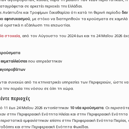
αταγράφεται σε αρκετές περιοχές της Ελλάδας.
ς Ανάπτυξης και Τροφίμων ξεκαθαρίζει ότι κατά τη θερινή περίοδο
δεν
ριο εφησυχασμού
, με στόχο να διατηρηθούν τα κρούσματα σε χαμηλά
τεί οριστικά η εξάπλωση της επιζωοτίας.
ία στοιχεία,
από τον Αύγουστο του 2024 έως και τις 24 Μαΐου 2026 έχ
α κρούσματα
 εκμεταλλεύσεις
που επηρεάστηκαν
 αιγοπροβάτων
ται συνεχώς από τις κτηνιατρικές υπηρεσίες των Περιφερειών, ώστε να
ια την πορεία της νόσου σε όλη τη χώρα.
έντε περιοχές
ό 11 έως 24 Μαΐου 2026 εντοπίστηκαν
10 νέα κρούσματα
. Οι περισσότ
αν στην Περιφερειακή Ενότητα Ηλείας και στην Περιφερειακή Ενότητα
περιστατικά εμφανίστηκαν επίσης στην Περιφερειακή Ενότητα Πιερίας,
Ροδόπης και στην Περιφερειακή Ενότητα Φωκίδας.