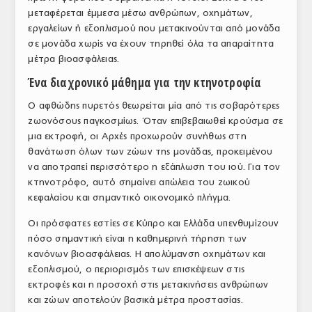
μεταφέρεται έμμεσα μέσω ανθρώπων, οχημάτων,
ΤΟ ΠΕΡΙΟΔΙΚΟ
εργαλείων ή εξοπλισμού που μετακινούνται από μονάδα
Profile
σε μονάδα χωρίς να έχουν τηρηθεί όλα τα απαραίτητα
μέτρα βιοασφάλειας.
ΑΡΧΕΙΟ ΤΕΥΧΩΝ
Ένα διαχρονικό μάθημα για την κτηνοτροφία
ΣΥΝΕΔΡΙΟ ΚΡΕΑΤΟΣ
Ο αφθώδης πυρετός θεωρείται μία από τις σοβαρότερες
ζωονόσους παγκοσμίως. Όταν επιβεβαιωθεί κρούσμα σε
μια εκτροφή, οι Αρχές προχωρούν συνήθως στη
θανάτωση όλων των ζώων της μονάδας, προκειμένου
να αποτραπεί περισσότερο η εξάπλωση του ιού. Για τον
κτηνοτρόφο, αυτό σημαίνει απώλεια του ζωικού
κεφαλαίου και σημαντικό οικονομικό πλήγμα.
Οι πρόσφατες εστίες σε Κύπρο και Ελλάδα υπενθυμίζουν
πόσο σημαντική είναι η καθημερινή τήρηση των
κανόνων βιοασφάλειας. Η απολύμανση οχημάτων και
εξοπλισμού, ο περιορισμός των επισκέψεων στις
εκτροφές και η προσοχή στις μετακινήσεις ανθρώπων
και ζώων αποτελούν βασικά μέτρα προστασίας.