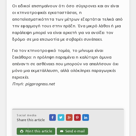
Οι ειδικοί επισημαίνουν ότι όσο σύγχρονες και αν είναι
οι κτηνοτροφικές εγκαταστάσεις, η
αποτελεσματικότητα των μέτρων εξαρτάται τελικά από
την εφαρμογή τους στην πράξη. Ένα μικρό λάθος ή μια
παράλειψη μπορεί να είναι αρκετή για να ανοίξει τον
δρόμο σε μια επιζωοτία με σοβαρές συνέπειες.
Για τον κτηνοτροφικό τομέα, το μήνυμα είναι
ξεκάθαρο: η πρόληψη παραμένει η καλύτερη άμυνα
απέναντι σε ασθένειες που μπορούν να απειλήσουν όχι
μόνο μια εκμετάλλευση, αλλά ολόκληρες παραγωγικές
περιοχές.
Πηγή: pigprogress.net
Social media





Share this article
Print this article
Send e-mail

✉