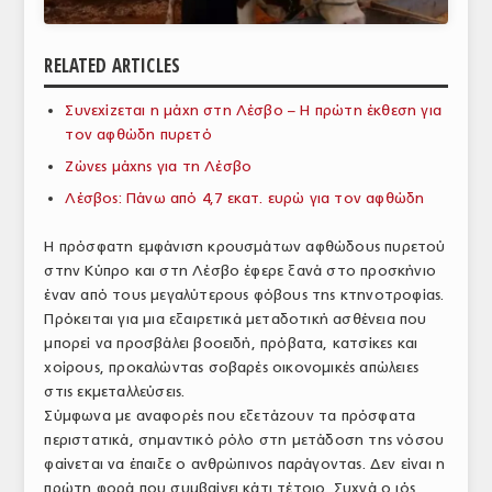
ΑΝΑΛΥΣΕΙΣ
RELATED ARTICLES
ΕΜΠΟΡΙΚΟΣ ΚΑΤΑΛΟΓΟΣ
Συνεχίζεται η μάχη στη Λέσβο – Η πρώτη έκθεση για
ΠΑΡΑΓΩΓΗ & ΕΜΠΟΡΙΑ
τον αφθώδη πυρετό
ΣΦΑΓΕΙΑ
Ζώνες μάχης για τη Λέσβο
Λέσβος: Πάνω από 4,7 εκατ. ευρώ για τον αφθώδη
ΠΡΩΤΕΣ ΥΛΕΣ
Η πρόσφατη εμφάνιση κρουσμάτων αφθώδους πυρετού
ΕΞΟΠΛΙΣΜΟΣ
στην Κύπρο και στη Λέσβο έφερε ξανά στο προσκήνιο
έναν από τους μεγαλύτερους φόβους της κτηνοτροφίας.
ΥΠΗΡΕΣΙΕΣ
Πρόκειται για μια εξαιρετικά μεταδοτική ασθένεια που
ΕΜΠΟΡΙΚΟΙ ΑΝΤΙΠΡΟΣΩΠΟΙ
μπορεί να προσβάλει βοοειδή, πρόβατα, κατσίκες και
χοίρους, προκαλώντας σοβαρές οικονομικές απώλειες
ΝΟΜΟΘΕΣΙΑ
στις εκμεταλλεύσεις.
Σύμφωνα με αναφορές που εξετάζουν τα πρόσφατα
ΕΛΛΗΝΙΚΗ ΝΟΜΟΘΕΣΙΑ
περιστατικά, σημαντικό ρόλο στη μετάδοση της νόσου
φαίνεται να έπαιξε ο ανθρώπινος παράγοντας. Δεν είναι η
ΕΥΡΩΠΑΪΚΗ ΝΟΜΟΘΕΣΙΑ
πρώτη φορά που συμβαίνει κάτι τέτοιο. Συχνά ο ιός