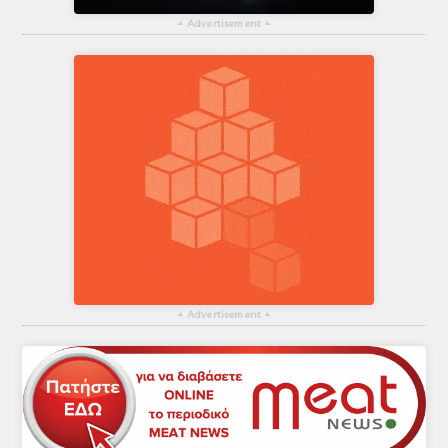
▴
Advertisement
▴
▴
Advertisement
▴