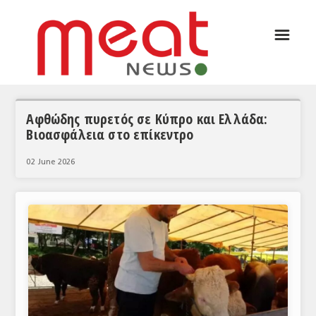
☰
ΑΡΘΡΟΓΡΑΦΙΑ
ΕΛΛΑΔΑ
ΕΙΔΗΣΕΙΣ
Αφθώδης πυρετός σε Κύπρο και Ελλάδα:
Βιοασφάλεια στο επίκεντρο
ΣΥΝΕΝΤΕΥΞΕΙΣ
02 June 2026
ΘΕΜΑΤΑ
ΑΝΑΛΥΣΕΙΣ
ΚΟΣΜΟΣ
ΕΙΔΗΣΕΙΣ
ΕΥΡΩΠΑΪΚΕΣ ΑΠΟΦΑΣΕΙΣ
ΘΕΜΑΤΑ