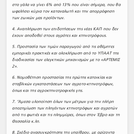
στο γάλα να γίνει 6% από 13% που είναι σήμερα, που θα
ΤΟ ΠΕΡΙΟΔΙΚΟ
ωφελήσει κύρια τον καταναλωτή και την απορρόφηση
των ζωικών μας προϊόντων.
Profile
4. Αναπλήρωση των επιδοτήσεων της νέας ΚΑΠ που δεν
ΑΡΧΕΙΟ ΤΕΥΧΩΝ
έχουν αποδοθεί στους αγρότες και κτηνοτρόφους.
ΣΥΝΕΔΡΙΟ ΚΡΕΑΤΟΣ
5. Προστασία των τιμών παραγωγού από τις αθέμητες
εμπορικές πρακτικές και ολοκλήρωση από το ΥΠΑΑΤ της
διαδικασίας των ελεγκτικών μηχανισμών με το «ΑΡΤΕΜΙΣ
2».
6. Νομοθέτηση προστασίας της πρώτης κατοικίας και
σταβλικών εγκαταστάσεων των αγροτο-κτηνοτρόφων,
όπως και της αγροκτηνοτροφικής γης.
7. ‘Άμεσα υλοποίηση όλων των μέτρων για την πλήρη
αποζημίωση των πληγέντων κτηνοτρόφων και αγροτών
από τις φωτιές και τις πλημμύρες, όπως στον Έβρο και τη
Θεσσαλία κ.λπ.
8. Σχέδιο ανασυγκρότησης της υπαίθρου, με ορίζοντα