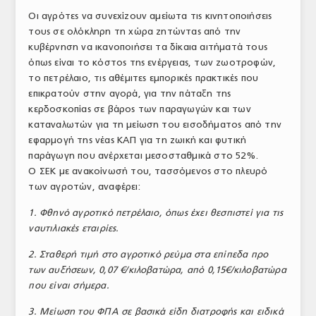
Οι αγρότες να συνεχίζουν αμείωτα τις κινητοποιήσεις
ΑΝΑΛΥΣΕΙΣ
τους σε ολόκληρη τη χώρα ζητώντας από την
κυβέρνηση να ικανοποιήσει τα δίκαια αιτήματά τους
ΕΜΠΟΡΙΚΟΣ ΚΑΤΑΛΟΓΟΣ
όπως είναι το κόστος της ενέργειας, των ζωοτροφών,
ΠΑΡΑΓΩΓΗ & ΕΜΠΟΡΙΑ
το πετρέλαιο, τις αθέμιτες εμπορικές πρακτικές που
επικρατούν στην αγορά, για την πάταξη της
ΣΦΑΓΕΙΑ
κερδοσκοπίας σε βάρος των παραγωγών και των
καταναλωτών για τη μείωση του εισοδήματος από την
ΠΡΩΤΕΣ ΥΛΕΣ
εφαρμογή της νέας ΚΑΠ για τη ζωική και φυτική
παράγωγη που ανέρχεται μεσοσταθμικά στο 52%.
ΕΞΟΠΛΙΣΜΟΣ
Ο ΣΕΚ με ανακοίνωσή του, τασσόμενος στο πλευρό
των αγροτών, αναφέρει:
ΥΠΗΡΕΣΙΕΣ
1. Φθηνό αγροτικό πετρέλαιο, όπως έχει θεσπιστεί για τις
ΕΜΠΟΡΙΚΟΙ ΑΝΤΙΠΡΟΣΩΠΟΙ
ναυτιλιακές εταιρίες.
ΝΟΜΟΘΕΣΙΑ
2. Σταθερή τιμή στο αγροτικό ρεύμα στα επίπεδα προ
των αυξήσεων, 0,07 €/κιλοβατώρα, από 0,15€/κιλοβατώρα
ΕΛΛΗΝΙΚΗ ΝΟΜΟΘΕΣΙΑ
που είναι σήμερα.
ΕΥΡΩΠΑΪΚΗ ΝΟΜΟΘΕΣΙΑ
3. Μείωση του ΦΠΑ σε βασικά είδη διατροφής και ειδικά