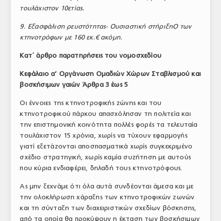
τουλάχιστον 10ετίας.
9. Εξασφάλιση ρευστότητας- Ουσιαστική στήριξηΟ των
κτηνοτρόφων με 160 εκ.€ ακόμη.
Κατ΄ άρθρο παρατηρήσεις του νομοσχεδίου
Κεφάλαιο α’ Οργάνωση Ομαδιών Χώρων Σταβλισμού και
βοσκήσιμων γαιών Άρθρα 3 έως 5
Οι έννοιες της κτηνοτροφικής ζώνης και του
κτηνοτροφικού πάρκου απασχόλησαν τη πολιτεία και
την επιστημονική κοινότητα πολλές φορές τα τελευταία
τουλάχιστον 15 χρόνια, χωρίς να τύχουν εφαρμογής
γιατί εξετάζονται αποσπασματικά χωρίς συγκεκριμένο
σχέδιο στρατηγική, χωρίς καμία συζήτηση με αυτούς
που κύρια ενδιαφέρει, δηλαδή τους κτηνοτρόφους.
Ας μην ξεχνάμε ότι όλα αυτά συνδέονται άμεσα και με
την ολοκλήρωση χάραξης των κτηνοτροφικών ζωνών
και τη σύνταξη των διαχειριστικών σχεδίων βόσκησης,
από τα οποία θα προκύψουν η έκταση των βοσκήσιμων