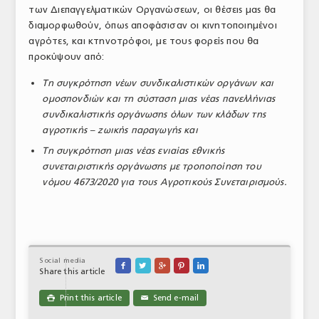
των Διεπαγγελματικών Οργανώσεων, οι θέσεις μας θα
διαμορφωθούν, όπως αποφάσισαν οι κινητοποιημένοι
αγρότες, και κτηνοτρόφοι, με τους φορείς που θα
προκύψουν από:
Τη συγκρότηση νέων συνδικαλιστικών οργάνων και
ομοσπονδιών και τη σύσταση μιας νέας πανελλήνιας
συνδικαλιστικής οργάνωσης όλων των κλάδων της
αγροτικής – ζωικής παραγωγής και
Τη συγκρότηση μιας νέας ενιαίας εθνικής
συνεταιριστικής οργάνωσης με τροποποίηση του
νόμου 4673/2020 για τους Αγροτικούς Συνεταιρισμούς.
Social media





Share this article
Print this article
Send e-mail

✉