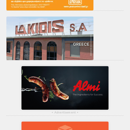
▴
Advertisement
▴