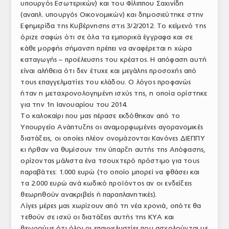
υπουργός Εσωτερικών) και του Φίλιππου Σαχινίδη
ΤΟ ΠΕΡΙΟΔΙΚΟ
(αναπλ. υπουργός Οικονομικών) και δημοσιεύτηκε στην
Εφημερίδα της Κυβέρνησης στις 3/2/2012. Το κείμενό της
Profile
όριζε σαφώς ότι σε όλα τα εμπορικά έγγραφα και σε
κάθε μορφής σήμανση πρέπει να αναφέρεται η χώρα
ΑΡΧΕΙΟ ΤΕΥΧΩΝ
καταγωγής – προέλευσης του κρέατος. Η απόφαση αυτή
είναι αλήθεια ότι δεν έτυχε και μεγάλης προσοχής από
ΣΥΝΕΔΡΙΟ ΚΡΕΑΤΟΣ
τους επαγγελματίες του κλάδου. Ο λόγος προφανώς
ήταν η μεταχρονολογημένη ισχύς της, η οποία ορίστηκε
για την 1η Ιανουαρίου του 2014.
Το καλοκαίρι που μας πέρασε εκδόθηκαν από το
Υπουργείο Ανάπτυξης οι αναμορφωμένες αγορανομικές
διατάξεις, οι οποίες πλέον ονομάζονται Κανόνες ΔΙΕΠΠΥ
κι ήρθαν να θυμίσουν την ύπαρξη αυτής της Απόφασης,
ορίζοντας μάλιστα ένα τσουχτερό πρόστιμο για τους
παραβάτες: 1.000 ευρώ (το οποίο μπορεί να φθάσει και
τα 2.000 ευρώ ανά κωδικό προϊόντος αν οι ενδείξεις
θεωρηθούν ανακριβείς ή παραπλανητικές).
Λίγες μέρες μας χωρίζουν από τη νέα χρονιά, οπότε θα
τεθούν σε ισχύ οι διατάξεις αυτής της ΚΥΑ και
θεωρούμε ότι όλοι οι επαγγελματίες που ασχολούνται με