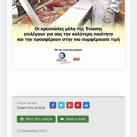
Social media





Share this article
Print this article
Send e-mail

✉
12 December 2013