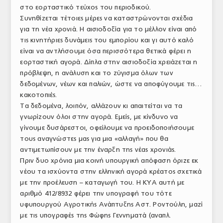
στο εορταστικό τεύχος του περιοδικού.
ΑΝΑΛΥΣΕΙΣ
Συνηθίζεται τέτοιες μέρες να καταστρώνονται σχέδια
για τη νέα χρονιά. Η αισιοδοξία για το μέλλον είναι από
ΕΜΠΟΡΙΚΟΣ ΚΑΤΑΛΟΓΟΣ
τις κινητήριες δυνάμεις του εμπορίου και γι αυτό καλό
είναι να αντλήσουμε όσα περισσότερα θετικά φέρει η
ΠΑΡΑΓΩΓΗ & ΕΜΠΟΡΙΑ
εορταστική αγορά. Δίπλα στην αισιοδοξία χρειάζεται η
πρόβλεψη, η ανάλυση και το ζύγισμα όλων των
ΣΦΑΓΕΙΑ
δεδομένων, νέων και παλιών, ώστε να αποφύγουμε τις…
ΠΡΩΤΕΣ ΥΛΕΣ
κακοτοπιές.
Τα δεδομένα, λοιπόν, αλλάζουν κι απαιτείται να τα
ΕΞΟΠΛΙΣΜΟΣ
γνωρίζουν όλοι στην αγορά. Εμείς, με κίνδυνο να
γίνουμε δυσάρεστοι, οφείλουμε να προειδοποιήσουμε
ΥΠΗΡΕΣΙΕΣ
τους αναγνώστες μας για μια «αλλαγή» που θα
αντιμετωπίσουν με την έναρξη της νέας χρονιάς.
ΕΜΠΟΡΙΚΟΙ ΑΝΤΙΠΡΟΣΩΠΟΙ
Πριν δυο χρόνια μια κοινή υπουργική απόφαση όριζε εκ
νέου τα ισχύοντα στην ελληνική αγορά κρέατος σχετικά
ΝΟΜΟΘΕΣΙΑ
με την προέλευση – καταγωγή του. Η ΚΥΑ αυτή με
αριθμό 412/8932 φέρει την υπογραφή του τότε
ΕΛΛΗΝΙΚΗ ΝΟΜΟΘΕΣΙΑ
υφυπουργού Αγροτικής Ανάπτυξης Αστ. Ροντούλη, μαζί
ΕΥΡΩΠΑΪΚΗ ΝΟΜΟΘΕΣΙΑ
με τις υπογραφές της Φώφης Γεννηματά (αναπλ.