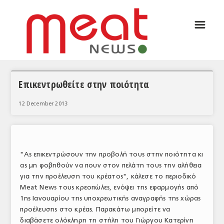
☰
ΑΡΘΡΟΓΡΑΦΙΑ
ΕΛΛΑΔΑ
ΕΙΔΗΣΕΙΣ
Επικεντρωθείτε στην ποιότητα
ΣΥΝΕΝΤΕΥΞΕΙΣ
12 December 2013
ΘΕΜΑΤΑ
ΑΝΑΛΥΣΕΙΣ
"Ας επικεντρώσουν την προβολή τους στην ποιότητα κι
ΚΟΣΜΟΣ
ας μη φοβηθούν να πουν στον πελάτη τους την αλήθεια
για την προέλευση του κρέατος", κάλεσε το περιοδικό
ΕΙΔΗΣΕΙΣ
Meat News τους κρεοπώλες, ενόψει της εφαρμογής από
1ης Ιανουαρίου της υποχρεωτικής αναγραφής της χώρας
ΕΥΡΩΠΑΪΚΕΣ ΑΠΟΦΑΣΕΙΣ
προέλευσης στο κρέας. Παρακάτω μπορείτε να
ΘΕΜΑΤΑ
διαβάσετε ολόκληρη τη στήλη του Γιώργου Κατερίνη