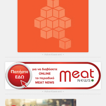
▴
Advertisement
▴
▴
Advertisement
▴