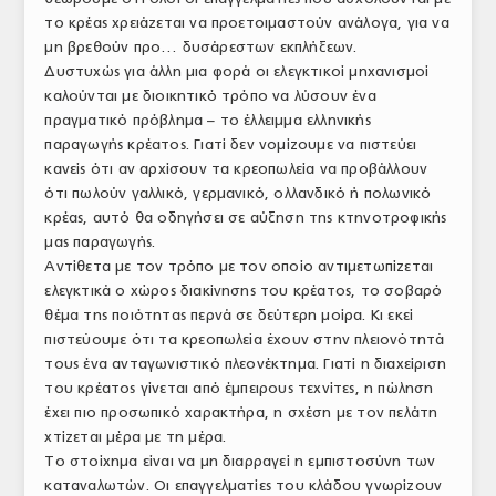
το κρέας χρειάζεται να προετοιμαστούν ανάλογα, για να
μη βρεθούν προ… δυσάρεστων εκπλήξεων.
Δυστυχώς για άλλη μια φορά οι ελεγκτικοί μηχανισμοί
καλούνται με διοικητικό τρόπο να λύσουν ένα
πραγματικό πρόβλημα – το έλλειμμα ελληνικής
παραγωγής κρέατος. Γιατί δεν νομίζουμε να πιστεύει
κανείς ότι αν αρχίσουν τα κρεοπωλεία να προβάλλουν
ότι πωλούν γαλλικό, γερμανικό, ολλανδικό ή πολωνικό
κρέας, αυτό θα οδηγήσει σε αύξηση της κτηνοτροφικής
μας παραγωγής.
Αντίθετα με τον τρόπο με τον οποίο αντιμετωπίζεται
ελεγκτικά ο χώρος διακίνησης του κρέατος, το σοβαρό
θέμα της ποιότητας περνά σε δεύτερη μοίρα. Κι εκεί
πιστεύουμε ότι τα κρεοπωλεία έχουν στην πλειονότητά
τους ένα ανταγωνιστικό πλεονέκτημα. Γιατί η διαχείριση
του κρέατος γίνεται από έμπειρους τεχνίτες, η πώληση
έχει πιο προσωπικό χαρακτήρα, η σχέση με τον πελάτη
χτίζεται μέρα με τη μέρα.
Το στοίχημα είναι να μη διαρραγεί η εμπιστοσύνη των
καταναλωτών. Οι επαγγελματίες του κλάδου γνωρίζουν